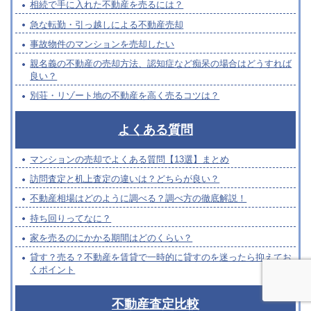
相続で手に入れた不動産を売るには？
急な転勤・引っ越しによる不動産売却
事故物件のマンションを売却したい
親名義の不動産の売却方法、認知症など痴呆の場合はどうすれば
良い？
別荘・リゾート地の不動産を高く売るコツは？
よくある質問
マンションの売却でよくある質問【13選】まとめ
訪問査定と机上査定の違いは？どちらが良い？
不動産相場はどのように調べる？調べ方の徹底解説！
持ち回りってなに？
家を売るのにかかる期間はどのくらい？
貸す？売る？不動産を賃貸で一時的に貸すのを迷ったら抑えてお
くポイント
不動産査定比較