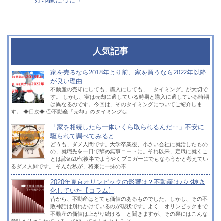
人気記事
家を売るなら2018年より前、家を買うなら2022年以降
が良い理由
不動産の売却にしても、購入にしても、「タイミング」が大切で
す。 しかし、実は売却に適している時期と購入に適している時期
は異なるのです。今回は、そのタイミングについてご紹介しま
す。 ◆目次◆ ①不動産「売却」のタイミングは...
「家を相続したら一体いくら取られるんだ‥」不安に
駆られて調べてみると
どうも、ダメ人間です。大学卒業後、小さい会社に就活したもの
の、就職先を一日で辞め無事ニートに。それ以来、定職に就くこ
とは諦め20代後半でようやくブロガーにでもなろうかと考えてい
るダメ人間です。 そんな私が、将来に一抹の不...
2020年東京オリンピックの影響は？不動産はババ抜き
化していた【コラム】
昔から、不動産はとても価値のあるものでした。しかし、その不
敗神話は崩れかけているのが現状です。よく「オリンピックまで
不動産の価値は上がり続ける」と聞きますが、その裏にはこんな