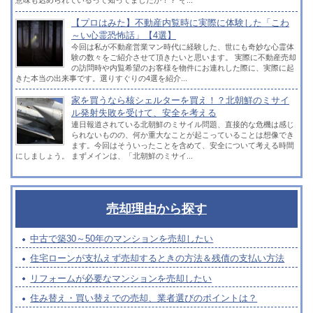
意味も込められているって知ってましたか！？ そ...
【プロはみた】不動産内覧時に実際に体験した「こわ
～い心霊恐怖話」【4選】
今回は私が不動産営業マン時代に経験した、世にも奇妙な心霊体
験の数々をご紹介させて頂きたいと思います。 実際に不動産売却
の訪問時や内覧希望のお客様を物件にお連れした際に、実際に起
きた本当の出来事です。選りすぐりの4選を紹介...
家を買うなら核シェルターを買え！？北朝鮮のミサイ
ル発射失敗を受けて、安全を考える
連日報道されている北朝鮮のミサイル問題、直接的な危機は感じ
られないものの、何か重大なことが起こっていることは想像でき
ます。今回はそういったことを含めて、安全について考える時間
にしましょう。 まずメインは、「北朝鮮のミサイ...
売却理由から探す
中古で築30～50年のマンションを売却したい
住宅ローンが支払えず売却するときの方法＆残債の支払い方法
リフォームが必要なマンションを売却したい
住み替え・買い替えでの売却、業者選びのポイントは？