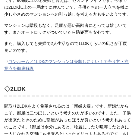
です。60歳以上の老夫婦と言えば、セカンドライフです。今まで
は2LDK以上の一戸建てに住んでいて、子供たちの一人立ちを機に
少し小さめのマンションへの引っ越しを考える方も多いようです。
マンションは階段もなく、足腰が悪い高齢者にとっては嬉しいで
す。またオートロックがついていたら防犯面も安心です。
また、購入しても夫婦で2人生活なので1LDKくらいの広さが丁度
良いのです。
⇒
ワンルーム／1LDKのマンションは売却しにくい！？売り方・注
意点を徹底解説
◇2LDK
間取り2LDKをよく希望されるのは「新婚夫婦」です。新婚だから
こそ、部屋は二つほしいという考えの方が多いのです。また、子供
が出来たときのために部屋があったほうが良いという考えもあって
のことです。1部屋は余分にあると、物置にしたり喧嘩したときに
一人になれる空間にも出来るといったメリットもあるのです。もし