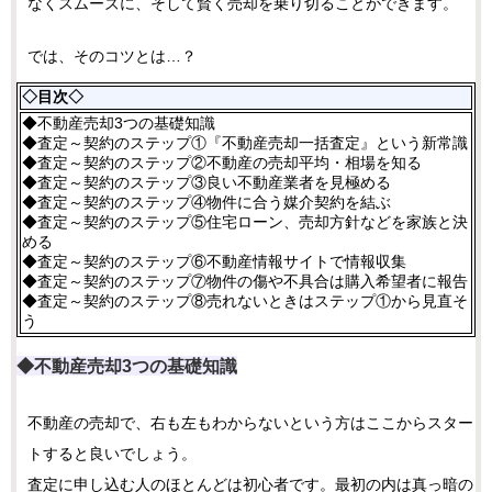
なくスムーズに、そして賢く売却を乗り切ることができます。
では、そのコツとは…？
◇目次◇
◆不動産売却3つの基礎知識
◆査定～契約のステップ①『不動産売却一括査定』という新常識
◆査定～契約のステップ②不動産の売却平均・相場を知る
◆査定～契約のステップ③良い不動産業者を見極める
◆査定～契約のステップ④物件に合う媒介契約を結ぶ
◆査定～契約のステップ⑤住宅ローン、売却方針などを家族と決
める
◆査定～契約のステップ⑥不動産情報サイトで情報収集
◆査定～契約のステップ⑦物件の傷や不具合は購入希望者に報告
◆査定～契約のステップ⑧売れないときはステップ①から見直そ
う
◆不動産売却3つの基礎知識
不動産の売却で、右も左もわからないという方はここからスター
トすると良いでしょう。
査定に申し込む人のほとんどは初心者です。最初の内は真っ暗の