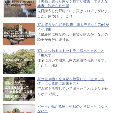
【実録】買った家がシロアリ被害！ずさんな
業者に詐欺られた話
先日購入した戸建てに、実はシロアリがいま
した。気づけば、これ...
家を買うなら40代以降、家を売るなら70代が
イイ理由
「最終的に得なのは、賃貸か購入か」などの
論争が未だに繰り返さ...
家にまつわるエトセトラ「庭木の吉凶」と
「風水学」
住宅において樹木は家の象徴でもあります。
しかし、樹木...
家は生き物！空き家を放置して「生きる負
債」になる前に出来ること
空き家を所有していて困ったことはありませ
んか？ 相続し...
ビー玉が転がる家、売却のときに不利になら
ない？