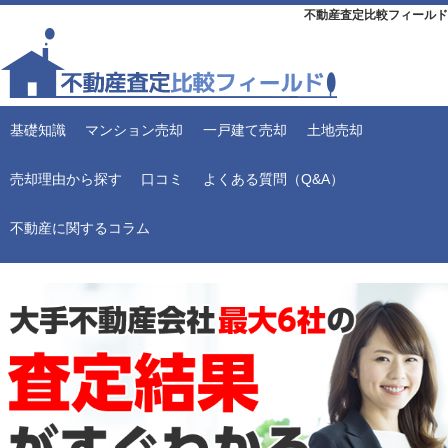
不動産査定比較フィールド
基礎知識
マンション売却
一戸建て売却
土地売却
売却理由から探す
口コミ
よくある質問（Q&A）
不動産に関するコラム