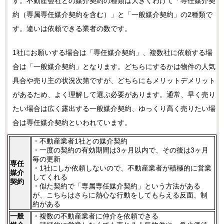
す。不動産会社との媒介契約の種類は大きくわけて「専任媒介契
約（専属専任媒介契約を含む）」と「一般媒介契約」の2種類で
す。違いは依頼できる業者の数です。
1社にお願いする場合は「専任媒介契約」、複数社に依頼する場
合は「一般媒介契約」となります。どちらにするかは物件の人気
具合や売り主の状況次第ですが、どちらにもメリットデメリット
があるため、よく理解して選ぶ必要があります。通常、早く売り
たい場合は広く露出する一般媒介契約、ゆっくり高く売りたい場
合は専任媒介契約といわれています。
・不動産業者1社との媒介契約
・一度の契約の有効期間は3ヶ月以内で、その後は3ヶ月
毎の更新
専任
・1社にしか依頼しないので、不動産業者が積極的に営業
媒介
してくれる
契約
・似た契約で「専属専任媒介契約」という方法がある
が、こちらはさらに熱心な行動をしてもらえる反面、制
約がある
一般
・複数の不動産業者に仲介を依頼できる