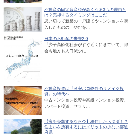
不動産の固定資産税が高くなる3つの理由と
は？売却するタイミングはここだ
思い切って新築の一戸建てやマンションを購
入したものの、やむを...
日本の不動産の未来2.0
『少子高齢化社会がすぐ近くにきていて、都
会も地方も人口減少に...
不動産投資は『激安ボロ物件のリメイク投
資』の時代へ
中古マンション投資や高級マンション投資、
アパート投資、サラリ...
【家を売却するなら今】移住したらタダ！？
住まいを所有するにはメリットの少ない都道
府県