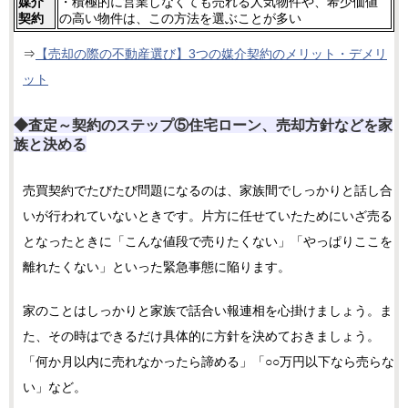
媒介
・積極的に営業しなくても売れる人気物件や、希少価値
契約
の高い物件は、この方法を選ぶことが多い
⇒
【売却の際の不動産選び】3つの媒介契約のメリット・デメリ
ット
◆査定～契約のステップ⑤住宅ローン、売却方針などを家
族と決める
売買契約でたびたび問題になるのは、家族間でしっかりと話し合
いが行われていないときです。片方に任せていたためにいざ売る
となったときに「こんな値段で売りたくない」「やっぱりここを
離れたくない」といった緊急事態に陥ります。
家のことはしっかりと家族で話合い報連相を心掛けましょう。ま
た、その時はできるだけ具体的に方針を決めておきましょう。
「何か月以内に売れなかったら諦める」「○○万円以下なら売らな
い」など。