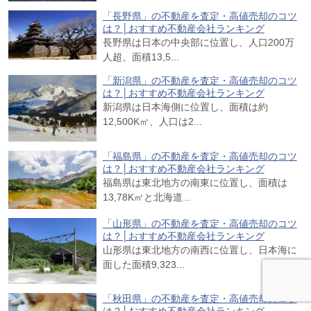
「長野県」の不動産を査定・高値売却のコツ
は？│おすすめ不動産会社ランキング
長野県は日本の中央部に位置し、人口200万
人超、面積13,5...
「新潟県」の不動産を査定・高値売却のコツ
は？│おすすめ不動産会社ランキング
新潟県は日本海側に位置し、面積は約
12,500K㎡、人口は2...
「福島県」の不動産を査定・高値売却のコツ
は？│おすすめ不動産会社ランキング
福島県は東北地方の南東に位置し、面積は
13,78K㎡と北海道...
「山形県」の不動産を査定・高値売却のコツ
は？│おすすめ不動産会社ランキング
山形県は東北地方の南西に位置し、日本海に
面した面積9,323...
「秋田県」の不動産を査定・高値売却のコツ