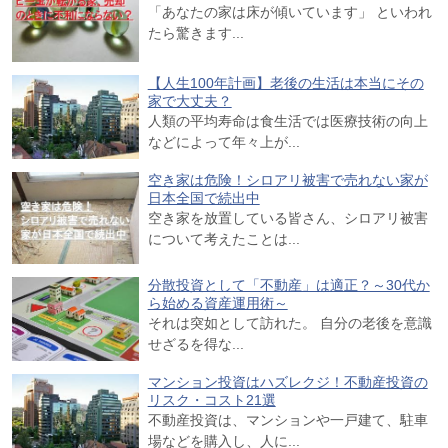
「あなたの家は床が傾いています」 といわれ
たら驚きます...
【人生100年計画】老後の生活は本当にその
家で大丈夫？
人類の平均寿命は食生活では医療技術の向上
などによって年々上が...
空き家は危険！シロアリ被害で売れない家が
日本全国で続出中
空き家を放置している皆さん、シロアリ被害
について考えたことは...
分散投資として「不動産」は適正？～30代か
ら始める資産運用術～
それは突如として訪れた。 自分の老後を意識
せざるを得な...
マンション投資はハズレクジ！不動産投資の
リスク・コスト21選
不動産投資は、マンションや一戸建て、駐車
場などを購入し、人に...