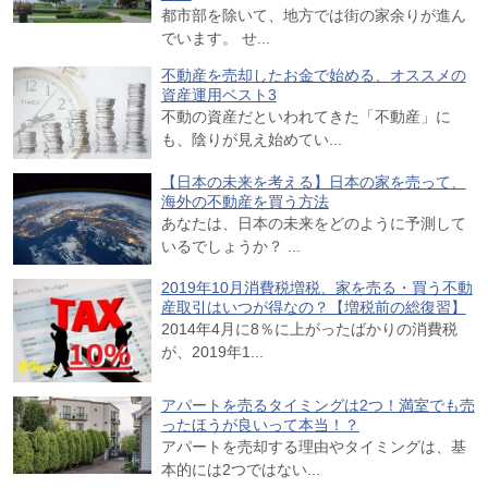
都市部を除いて、地方では街の家余りが進ん
でいます。 せ...
不動産を売却したお金で始める、オススメの
資産運用ベスト3
不動の資産だといわれてきた「不動産」に
も、陰りが見え始めてい...
【日本の未来を考える】日本の家を売って、
海外の不動産を買う方法
あなたは、日本の未来をどのように予測して
いるでしょうか？ ...
2019年10月消費税増税、家を売る・買う不動
産取引はいつが得なの？【増税前の総復習】
2014年4月に8％に上がったばかりの消費税
が、2019年1...
アパートを売るタイミングは2つ！満室でも売
ったほうが良いって本当！？
アパートを売却する理由やタイミングは、基
本的には2つではない...