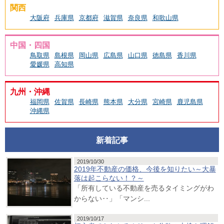
関西
大阪府
兵庫県
京都府
滋賀県
奈良県
和歌山県
中国・四国
鳥取県
島根県
岡山県
広島県
山口県
徳島県
香川県
愛媛県
高知県
九州・沖縄
福岡県
佐賀県
長崎県
熊本県
大分県
宮崎県
鹿児島県
沖縄県
新着記事
2019/10/30
2019年不動産の価格、今後を知りたい～大暴
落は起こらない！？～
「所有している不動産を売るタイミングがわ
からない‥」「マンシ...
2019/10/17