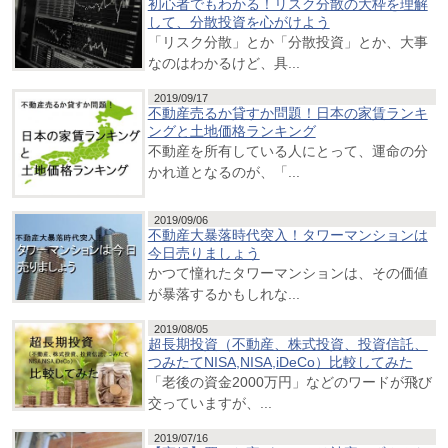
初心者でもわかる！リスク分散の大枠を理解
して、分散投資を心がけよう
「リスク分散」とか「分散投資」とか、大事
なのはわかるけど、具...
2019/09/17
不動産売るか貸すか問題！日本の家賃ランキ
ングと土地価格ランキング
不動産を所有している人にとって、運命の分
かれ道となるのが、「...
2019/09/06
不動産大暴落時代突入！タワーマンションは
今日売りましょう
かつて憧れたタワーマンションは、その価値
が暴落するかもしれな...
2019/08/05
超長期投資（不動産、株式投資、投資信託、
つみたてNISA,NISA,iDeCo）比較してみた
「老後の資金2000万円」などのワードが飛び
交っていますが、...
2019/07/16