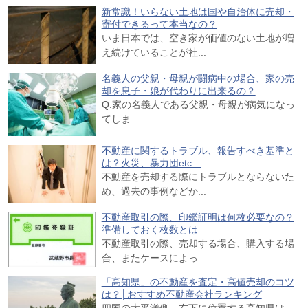
新常識！いらない土地は国や自治体に売却・
寄付できるって本当なの？
いま日本では、空き家が価値のない土地が増
え続けていることが社...
名義人の父親・母親が闘病中の場合、家の売
却を息子・娘が代わりに出来るの？
Q.家の名義人である父親・母親が病気になっ
てしま...
不動産に関するトラブル、報告すべき基準と
は？火災、暴力団etc…
不動産を売却する際にトラブルとならないた
め、過去の事例などか...
不動産取引の際、印鑑証明は何枚必要なの？
準備しておく枚数とは
不動産取引の際、売却する場合、購入する場
合、またケースによっ...
「高知県」の不動産を査定・高値売却のコツ
は？│おすすめ不動産会社ランキング
四国の太平洋側、左下に位置する高知県は、