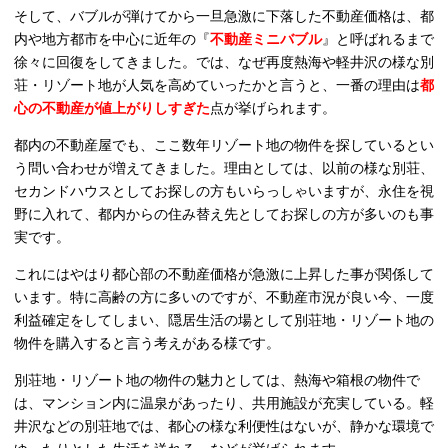
そして、バブルが弾けてから一旦急激に下落した不動産価格は、都
内や地方都市を中心に近年の『
不動産ミニバブル
』と呼ばれるまで
徐々に回復をしてきました。では、なぜ再度熱海や軽井沢の様な別
荘・リゾート地が人気を高めていったかと言うと、一番の理由は
都
心の不動産が値上がりしすぎた
点が挙げられます。
都内の不動産屋でも、ここ数年リゾート地の物件を探しているとい
う問い合わせが増えてきました。理由としては、以前の様な別荘、
セカンドハウスとしてお探しの方もいらっしゃいますが、永住を視
野に入れて、都内からの住み替え先としてお探しの方が多いのも事
実です。
これにはやはり都心部の不動産価格が急激に上昇した事が関係して
います。特に高齢の方に多いのですが、不動産市況が良い今、一度
利益確定をしてしまい、隠居生活の場として別荘地・リゾート地の
物件を購入すると言う考えがある様です。
別荘地・リゾート地の物件の魅力としては、熱海や箱根の物件で
は、マンション内に温泉があったり、共用施設が充実している。軽
井沢などの別荘地では、都心の様な利便性はないが、静かな環境で