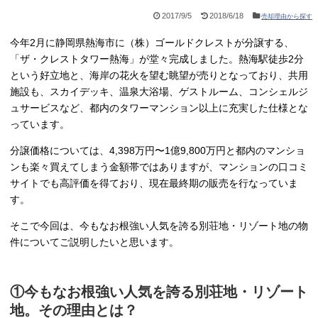
2017/9/5
2018/6/18
売却理由から探す
今年2月に静岡県熱海市に（株）ゴールドクレストが分譲する、
「ザ・クレストタワー熱海」が堂々完成しました。熱海駅徒歩2分
という好立地と、海岸の花火を望む眺望が売りとなっており、共用
施設も、スカイデッキ、温泉大浴場、ゲストルーム、コンシェルジ
ュサービスなど、都内のタワーマンション以上に充実した仕様とな
っています。
分譲価格については、4,398万円〜1億9,800万円と都内のマンショ
ンも楽々買えてしまう金額帯ではありますが、マンションの口コミ
サイトでも高評価を得ており、現在最終期の販売を行なっていま
す。
そこで今回は、今もなお根強い人気を誇る別荘地・リゾート地の物
件についてご説明したいと思います。
①今もなお根強い人気を誇る別荘地・リゾート
地。その理由とは？