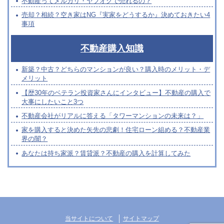
不動産ってメルカリ・ヤフオクで売れるの？
売却？相続？空き家はNG『実家をどうするか』決めておきたい4
事項
不動産購入知識
新築？中古？どちらのマンションが良い？購入時のメリット・デ
メリット
【歴30年のベテラン投資家さんにインタビュー】不動産の購入で
大事にしたいこと3つ
不動産会社がリアルに答える「タワーマンションの未来は？」
家を購入すると決めた矢先の悲劇！住宅ローン組める？不動産業
界の闇？
あなたは持ち家派？賃貸派？不動産の購入を計算してみた
当サイトについて
サイトマップ