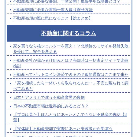
不動産売却に必要な書類、一挙公開！重要事項説明書とは？
不動産売却に必要な書類一覧＆取り寄せ方法
不動産売却の際に気になること【総まとめ】
不動産に関するコラム
家を買うなら核シェルターを買え！？北朝鮮のミサイル発射失敗
を受けて、安全を考える
不動産会社が儲かる仕組みとは？売却時は一括査定サイトで比較
検討
不動産ってビットコイン決済できるの？仮想通貨はここまで来た
「家を相続したら一体いくら取られるんだ‥」不安に駆られて調
べてみると
日本とアメリカで違う不動産業界の裏側
日本の不動産市場は世界的にみるとどう？
【プロは見た】ほんとうにあったとんでもない不動産の裏話【3
選】
【実体験】不動産売却で実際にあった失敗談から学ぼう