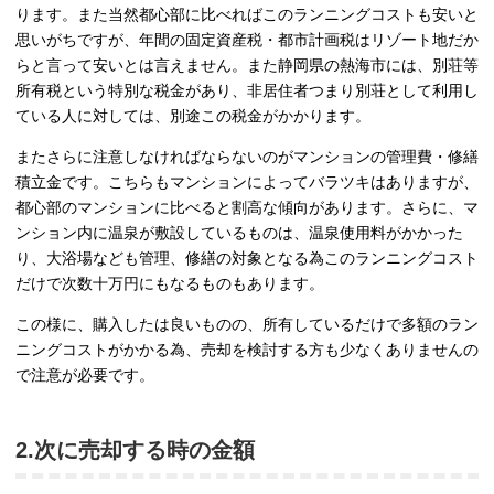
ります。また当然都心部に比べればこのランニングコストも安いと
思いがちですが、年間の固定資産税・都市計画税はリゾート地だか
らと言って安いとは言えません。また静岡県の熱海市には、別荘等
所有税という特別な税金があり、非居住者つまり別荘として利用し
ている人に対しては、別途この税金がかかります。
またさらに注意しなければならないのがマンションの管理費・修繕
積立金です。こちらもマンションによってバラツキはありますが、
都心部のマンションに比べると割高な傾向があります。さらに、マ
ンション内に温泉が敷設しているものは、温泉使用料がかかった
り、大浴場なども管理、修繕の対象となる為このランニングコスト
だけで次数十万円にもなるものもあります。
この様に、購入したは良いものの、所有しているだけで多額のラン
ニングコストがかかる為、売却を検討する方も少なくありませんの
で注意が必要です。
2.次に売却する時の金額