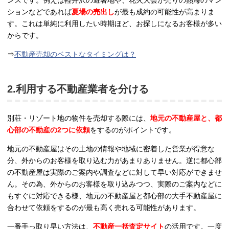
ンスです。例えば軽井沢の避暑地や、花火大会が売りの熱海のマン
ションなどであれば
夏場の売出し
が最も成約の可能性が高まりま
す。これは単純に利用したい時期ほど、お探しになるお客様が多い
からです。
⇒
不動産売却のベストなタイミングは？
2.利用する不動産業者を分ける
別荘・リゾート地の物件を売却する際には、
地元の不動産屋と、都
心部の不動産の2つに依頼
をするのがポイントです。
地元の不動産屋はその土地の情報や地域に密着した営業が得意な
分、外からのお客様を取り込む力があまりありません。逆に都心部
の不動産屋は実際のご案内や調査などに対して早い対応ができませ
ん。その為、外からのお客様を取り込みつつ、実際のご案内などに
もすぐに対応できる様、地元の不動産屋と都心部の大手不動産屋に
合わせて依頼をするのが最も高く売れる可能性があります。
一番手っ取り早い方法は、
不動産一括査定サイト
の活用です。一度