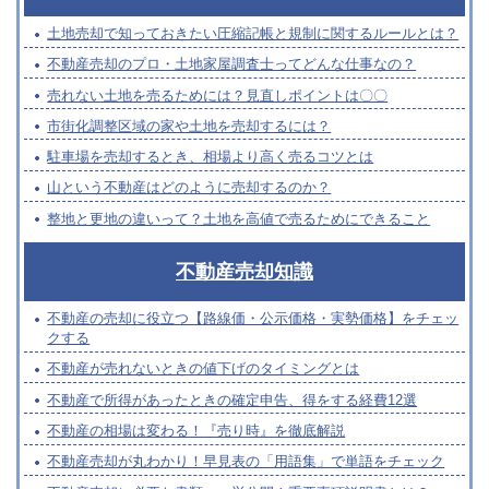
土地売却で知っておきたい圧縮記帳と規制に関するルールとは？
不動産売却のプロ・土地家屋調査士ってどんな仕事なの？
売れない土地を売るためには？見直しポイントは〇〇
市街化調整区域の家や土地を売却するには？
駐車場を売却するとき、相場より高く売るコツとは
山という不動産はどのように売却するのか？
整地と更地の違いって？土地を高値で売るためにできること
不動産売却知識
不動産の売却に役立つ【路線価・公示価格・実勢価格】をチェッ
クする
不動産が売れないときの値下げのタイミングとは
不動産で所得があったときの確定申告、得をする経費12選
不動産の相場は変わる！『売り時』を徹底解説
不動産売却が丸わかり！早見表の「用語集」で単語をチェック