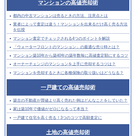
マンションの高値売却術
都内の中古マンションは売るときの方法、注意点とは
業者によって査定は違う！マンションを出来るだけ高く売る方法
を伝授
マンション査定でチェックされる4つのポイントを解説
「ウォーターフロントのマンション」の最適な売り時とは？
マンション築10年から築40年の築年数毎に高値査定額にするコツ
オーナーチェンジのマンションを上手に売却するコツは？
マンションを売却するときに各種保険の取り扱いはどうなる？
一戸建ての高値売却術
築古の不動産が買値より高く売れた例はどんなことをしていた？
家は築10年で価値がゼロになるって本当？
一戸建て住宅を高く売る！3つのコツで高額査定に
土地の高値売却術