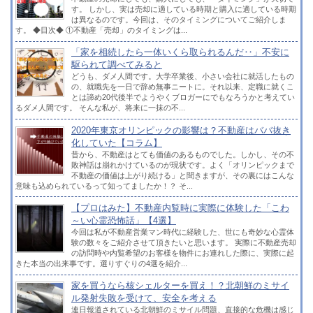
す。 しかし、実は売却に適している時期と購入に適している時期
は異なるのです。今回は、そのタイミングについてご紹介しま
す。 ◆目次◆ ①不動産「売却」のタイミングは...
「家を相続したら一体いくら取られるんだ‥」不安に
駆られて調べてみると
どうも、ダメ人間です。大学卒業後、小さい会社に就活したもの
の、就職先を一日で辞め無事ニートに。それ以来、定職に就くこ
とは諦め20代後半でようやくブロガーにでもなろうかと考えてい
るダメ人間です。 そんな私が、将来に一抹の不...
2020年東京オリンピックの影響は？不動産はババ抜き
化していた【コラム】
昔から、不動産はとても価値のあるものでした。しかし、その不
敗神話は崩れかけているのが現状です。よく「オリンピックまで
不動産の価値は上がり続ける」と聞きますが、その裏にはこんな
意味も込められているって知ってましたか！？ そ...
【プロはみた】不動産内覧時に実際に体験した「こわ
～い心霊恐怖話」【4選】
今回は私が不動産営業マン時代に経験した、世にも奇妙な心霊体
験の数々をご紹介させて頂きたいと思います。 実際に不動産売却
の訪問時や内覧希望のお客様を物件にお連れした際に、実際に起
きた本当の出来事です。選りすぐりの4選を紹介...
家を買うなら核シェルターを買え！？北朝鮮のミサイ
ル発射失敗を受けて、安全を考える
連日報道されている北朝鮮のミサイル問題、直接的な危機は感じ