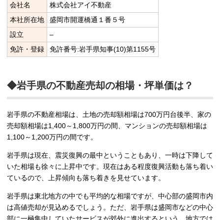
会社名
株式会社アイ不動産
本社所在地
盛岡市開運橋通１番５号
設立
–
免許・登録
免許番号:岩手県知事(10)第1155号
◆岩手県の不動産売却の相場・坪単価は？
岩手県の不動産相場は、土地の売却額相場は700万円台後半、家の
売却額相場は1,400～1,800万円の間、マンションの売却額相場は
1,100～1,200万円の間です。
岩手県は現在、震災復興の最中ということもあり、一時は下降して
いた相場も徐々に上昇中です。現在はある程度復興活動も落ち着い
ているので、上昇傾向も落ち着きを見せています。
岩手県は東北地方の中でも平均的な相場ですが、中心部の盛岡市内
は高値売却が見込めるでしょう。ただ、岩手県は盛岡市などの中心
部に一極集中していたサービスが郊外に進出するという、地方では