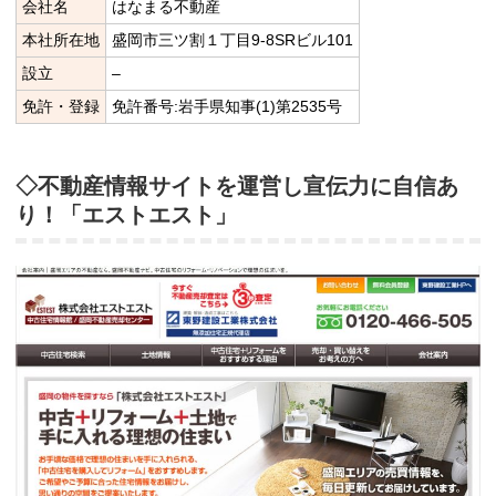
会社名
はなまる不動産
本社所在地
盛岡市三ツ割１丁目9-8SRビル101
設立
–
免許・登録
免許番号:岩手県知事(1)第2535号
◇不動産情報サイトを運営し宣伝力に自信あ
り！「エストエスト」