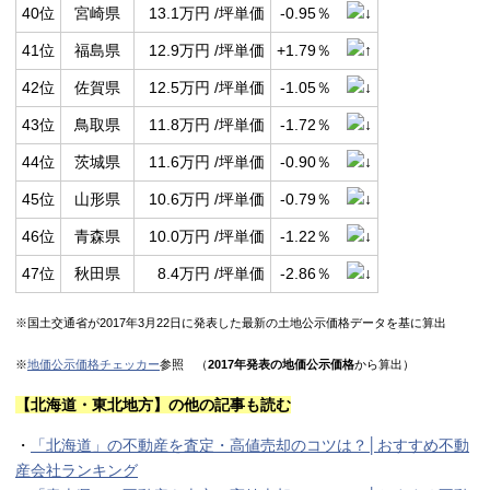
40位
宮崎県
13.1万円 /坪単価
-0.95％
41位
福島県
12.9万円 /坪単価
+1.79％
42位
佐賀県
12.5万円 /坪単価
-1.05％
43位
鳥取県
11.8万円 /坪単価
-1.72％
44位
茨城県
11.6万円 /坪単価
-0.90％
45位
山形県
10.6万円 /坪単価
-0.79％
46位
青森県
10.0万円 /坪単価
-1.22％
47位
秋田県
8.4万円 /坪単価
-2.86％
※国土交通省が2017年3月22日に発表した最新の土地公示価格データを基に算出
※
地価公示価格チェッカー
参照 （
2017年発表の地価公示価格
から算出）
【北海道・東北地方】の他の記事も読む
・
「北海道」の不動産を査定・高値売却のコツは？│おすすめ不動
産会社ランキング