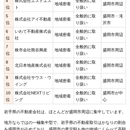
4
株式会社エストエス
全般的に取
地域密着
盛岡市周辺
位
ト
り扱い
5
全般的に取
盛岡市・滝
株式会社アイ不動産
地域密着
位
り扱い
沢市
6
いわて不動産株式会
全般的に取
地域密着
盛岡市周辺
位
社
り扱い
7
全般的に取
株市会社熊谷興産
地域密着
盛岡市周辺
位
り扱い
8
全般的に取
北日本地産株式会社
地域密着
盛岡市周辺
位
り扱い
9
株式会社サウス・ウ
全般的に取
地域密着
盛岡市周辺
位
イング
り扱い
10
株式会社NEXTリビ
全般的に取
盛岡市が中
地域密着
位
ング
り扱い
心
岩手県の不動産会社は、ほとんどが盛岡市周辺に集中しています。
地方ならではの一極集中型で、岩手県の不動産取引はかなりの割合
を盛岡市が占めており、盛岡市の査定額も他の地域にくらべて高額