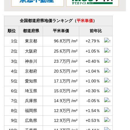
全国都道府県地価ランキング（
平米単価
）
順位
都道府県
平米単価
前年比
1位
東京都
96.8万円 /m²
+2.79％
2位
大阪府
25.6万円 /m²
+1.05％
3位
神奈川
23.7万円 /m²
+0.40％
4位
京都府
20.5万円 /m²
+1.04％
5位
愛知県
17.1万円 /m²
+1.00％
6位
埼玉県
15.0万円 /m²
+0.30％
7位
兵庫県
14.9万円 /m²
-0.05％
8位
福岡県
12.9万円 /m²
+1.54％
9位
広島県
12.9万円 /m²
+0.53％