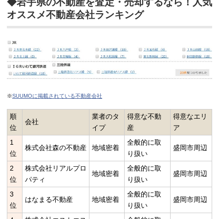
◆岩手県の不動産を査定・売却するなら！人気
オススメ不動産会社ランキング
※
SUUMOに掲載されている不動産会社
順
業者のタ
得意な不動
得意なエリ
会社
位
イプ
産
ア
1
全般的に取
株式会社森の不動産
地域密着
盛岡市周辺
位
り扱い
2
株式会社リアルプロ
全般的に取
地域密着
盛岡市周辺
位
パティ
り扱い
3
全般的に取
はなまる不動産
地域密着
盛岡市周辺
位
り扱い