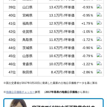
39位
山口県
13.4万円 /坪単価
-0.93％
40位
宮崎県
13.1万円 /坪単価
-0.95％
41位
福島県
12.9万円 /坪単価
+1.79％
42位
佐賀県
12.5万円 /坪単価
-1.05％
43位
鳥取県
11.8万円 /坪単価
-1.72％
44位
茨城県
11.6万円 /坪単価
-0.90％
45位
山形県
10.6万円 /坪単価
-0.79％
46位
青森県
10.0万円 /坪単価
-1.22％
47位
秋田県
8.4万円 /坪単価
-2.86％
※国土交通省が2017年3月22日に発表した最新の土地公示価格データを基に算出
※
地価公示価格チェッカー
参照 （
2017年発表の地価公示価格
から算出）