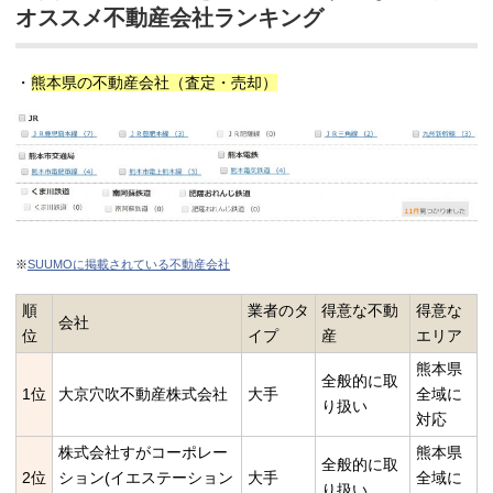
オススメ不動産会社ランキング
・
熊本県の不動産会社（査定・売却）
※
SUUMOに掲載されている不動産会社
順
業者のタ
得意な不動
得意な
会社
位
イプ
産
エリア
熊本県
全般的に取
1位
大京穴吹不動産株式会社
大手
全域に
り扱い
対応
株式会社すがコーポレー
熊本県
全般的に取
2位
ション(イエステーション
大手
全域に
り扱い