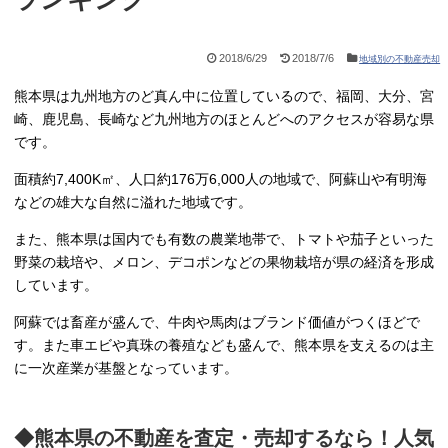
2018/6/29
2018/7/6
地域別の不動産売却
熊本県は九州地方のど真ん中に位置しているので、福岡、大分、宮
崎、鹿児島、長崎など九州地方のほとんどへのアクセスが容易な県
です。
面積約7,400K㎡、人口約176万6,000人の地域で、阿蘇山や有明海
などの雄大な自然に溢れた地域です。
また、熊本県は国内でも有数の農業地帯で、トマトや茄子といった
野菜の栽培や、メロン、デコポンなどの果物栽培が県の経済を形成
しています。
阿蘇では畜産が盛んで、牛肉や馬肉はブランド価値がつくほどで
す。また車エビや真珠の養殖なども盛んで、熊本県を支えるのは主
に一次産業が基盤となっています。
◆熊本県の不動産を査定・売却するなら！人気