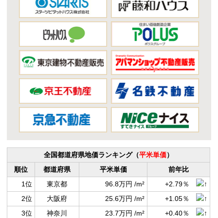
全国都道府県地価ランキング（
平米単価
）
順位
都道府県
平米単価
前年比
1位
東京都
96.8万円 /m²
+2.79％
2位
大阪府
25.6万円 /m²
+1.05％
3位
神奈川
23.7万円 /m²
+0.40％