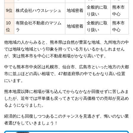
全般的に取
熊本市
9位
株式会社ハウスレッシュ
地域密着
り扱い
中心
10
有限会社不動産のマツム
全般的に取
熊本市
地域密着
位
ラ
り扱い
中心
他地域の人からみると、熊本県は自然が豊富な地域、九州地方の中
では地味な地域という印象を持っている方もいるかもしれません
が、実は熊本市を中心に不動産相場がかなり高いです。
中でも熊本市中央区は札幌市、仙台市、広島市といった地方の大都
市に並ぶほどの高い相場で、47都道府県の中でもかなり高い位置
にいます。
熊本地震以降に相場が落ち込んでからなかなか回復せずに苦しみま
したが、近年では坪単価も戻ってきており高価格での売却が見込め
るようになりました。
経済的にも回復しつつあるこのチャンスを見逃さず、悔いのない業
者選びをしていきましょう！