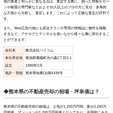
他の業者と明らかに異なる点は、査定する際に、調べた情報をロー
ンや耐震の専門家などおよそ10人以上のプロの方に見せ、多角的
な方面から分析し、査定します。これによって正確な査定が評判で
す。
また、Web広告の他にも折込チラシや専用の情報誌に物件を掲載
するなど、アナログとデジタルを使いながら様々な層に宣伝するこ
とができます。
会社名
株式会社ハイコム
本社所在地
菊池郡菊陽町光の森2丁目3-1
設立
1990年2月
免許・登録
熊本県知事(3)第4338号
◆熊本県の不動産売却の相場・坪単価は？
熊本県の不動産売却の相場は、土地が1,200万円弱、家が2,260万
円前後、マンションが1,200万円前後となっており、全国的にみる