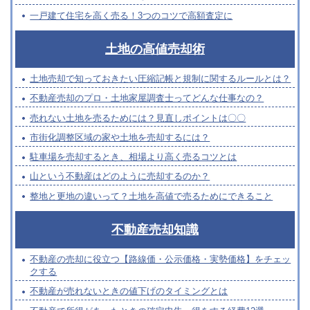
一戸建て住宅を高く売る！3つのコツで高額査定に
土地の高値売却術
土地売却で知っておきたい圧縮記帳と規制に関するルールとは？
不動産売却のプロ・土地家屋調査士ってどんな仕事なの？
売れない土地を売るためには？見直しポイントは〇〇
市街化調整区域の家や土地を売却するには？
駐車場を売却するとき、相場より高く売るコツとは
山という不動産はどのように売却するのか？
整地と更地の違いって？土地を高値で売るためにできること
不動産売却知識
不動産の売却に役立つ【路線価・公示価格・実勢価格】をチェッ
クする
不動産が売れないときの値下げのタイミングとは