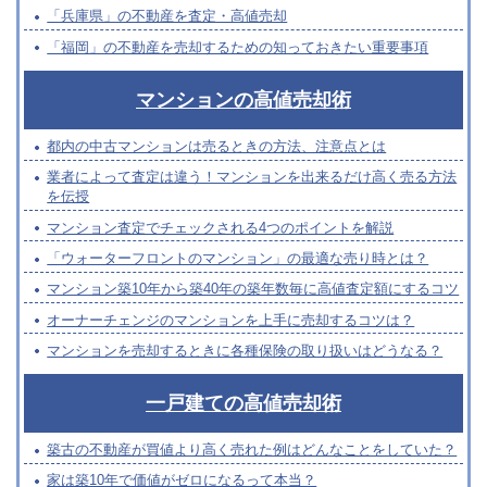
「兵庫県」の不動産を査定・高値売却
「福岡」の不動産を売却するための知っておきたい重要事項
マンションの高値売却術
都内の中古マンションは売るときの方法、注意点とは
業者によって査定は違う！マンションを出来るだけ高く売る方法
を伝授
マンション査定でチェックされる4つのポイントを解説
「ウォーターフロントのマンション」の最適な売り時とは？
マンション築10年から築40年の築年数毎に高値査定額にするコツ
オーナーチェンジのマンションを上手に売却するコツは？
マンションを売却するときに各種保険の取り扱いはどうなる？
一戸建ての高値売却術
築古の不動産が買値より高く売れた例はどんなことをしていた？
家は築10年で価値がゼロになるって本当？