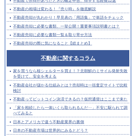
不動産で所得があったときの確定申告、得をする経費12選
不動産の相場は変わる！『売り時』を徹底解説
不動産売却が丸わかり！早見表の「用語集」で単語をチェック
不動産売却に必要な書類、一挙公開！重要事項説明書とは？
不動産売却に必要な書類一覧＆取り寄せ方法
不動産売却の際に気になること【総まとめ】
不動産に関するコラム
家を買うなら核シェルターを買え！？北朝鮮のミサイル発射失敗
を受けて、安全を考える
不動産会社が儲かる仕組みとは？売却時は一括査定サイトで比較
検討
不動産ってビットコイン決済できるの？仮想通貨はここまで来た
「家を相続したら一体いくら取られるんだ‥」不安に駆られて調
べてみると
日本とアメリカで違う不動産業界の裏側
日本の不動産市場は世界的にみるとどう？