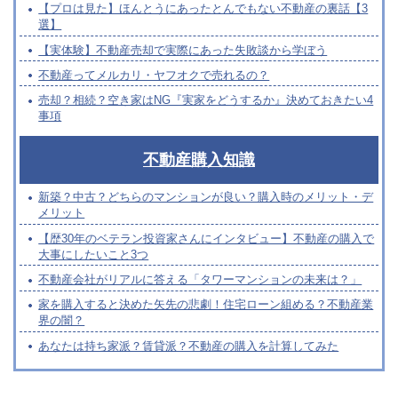
【プロは見た】ほんとうにあったとんでもない不動産の裏話【3
選】
【実体験】不動産売却で実際にあった失敗談から学ぼう
不動産ってメルカリ・ヤフオクで売れるの？
売却？相続？空き家はNG『実家をどうするか』決めておきたい4
事項
不動産購入知識
新築？中古？どちらのマンションが良い？購入時のメリット・デ
メリット
【歴30年のベテラン投資家さんにインタビュー】不動産の購入で
大事にしたいこと3つ
不動産会社がリアルに答える「タワーマンションの未来は？」
家を購入すると決めた矢先の悲劇！住宅ローン組める？不動産業
界の闇？
あなたは持ち家派？賃貸派？不動産の購入を計算してみた