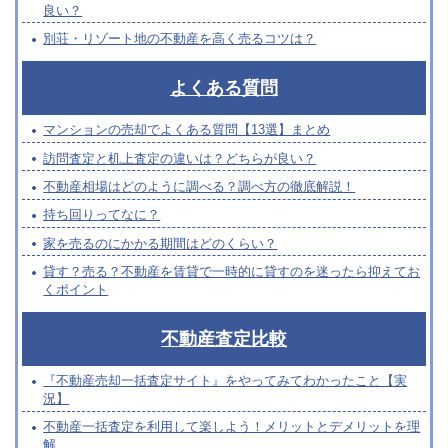
良い？
別荘・リゾート地の不動産を高く売るコツは？
よくある質問
マンションの売却でよくある質問【13選】まとめ
訪問査定と机上査定の違いは？どちらが良い？
不動産相場はどのように調べる？調べ方の徹底解説！
持ち回りってなに？
家を売るのにかかる期間はどのくらい？
貸す？売る？不動産を賃貸で一時的に貸すのを迷ったら抑えてお
くポイント
不動産査定比較
『不動産売却一括査定サイト』をやってみてわかったこと【実
況】
不動産一括査定を利用して楽しよう！メリットとデメリットを理
解