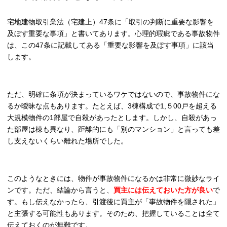
宅地建物取引業法（宅建上）47条に「取引の判断に重要な影響を
及ぼす重要な事項」と書いてあります。心理的瑕疵である事故物件
は、この47条に記載してある「重要な影響を及ぼす事項」に該当
します。
ただ、明確に条項が決まっているワケではないので、事故物件にな
るか曖昧な点もあります。たとえば、3棟構成で1,５00戸を超える
大規模物件の1部屋で自殺があったとします。しかし、自殺があっ
た部屋は棟も異なり、距離的にも「別のマンション」と言っても差
し支えないくらい離れた場所でした。
このようなときには、物件が事故物件になるかは非常に微妙なライ
ンです。ただ、結論から言うと、
買主には伝えておいた方が良い
で
す。もし伝えなかったら、引渡後に買主が「事故物件を隠された」
と主張する可能性もあります。そのため、把握していることは全て
伝えておくのが無難です。