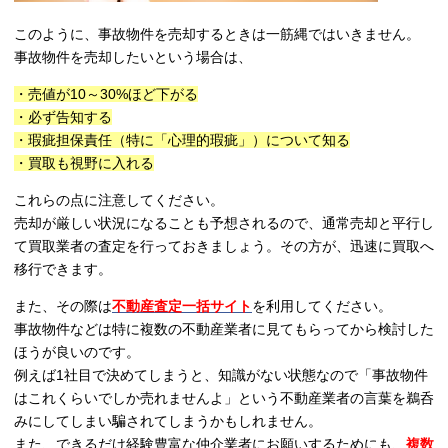
このように、事故物件を売却するときは一筋縄ではいきません。
事故物件を売却したいという場合は、
・売値が10～30%ほど下がる
・必ず告知する
・瑕疵担保責任（特に「心理的瑕疵」）について知る
・買取も視野に入れる
これらの点に注意してください。
売却が厳しい状況になることも予想されるので、通常売却と平行し
て買取業者の査定を行っておきましょう。その方が、迅速に買取へ
移行できます。
また、その際は
不動産査定一括サイト
を利用してください。
事故物件などは特に複数の不動産業者に見てもらってから検討した
ほうが良いのです。
例えば1社目で決めてしまうと、知識がない状態なので「事故物件
はこれくらいでしか売れませんよ」という不動産業者の言葉を鵜呑
みにしてしまい騙されてしまうかもしれません。
また、できるだけ経験豊富な仲介業者にお願いするためにも、
複数