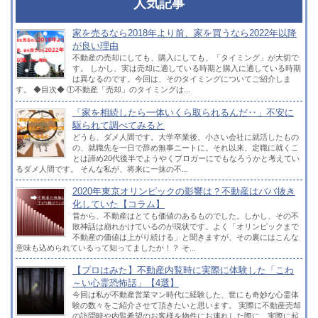
人気記事
家を売るなら2018年より前、家を買うなら2022年以降
が良い理由
不動産の売却にしても、購入にしても、「タイミング」が大切で
す。 しかし、実は売却に適している時期と購入に適している時期
は異なるのです。今回は、そのタイミングについてご紹介しま
す。 ◆目次◆ ①不動産「売却」のタイミングは...
「家を相続したら一体いくら取られるんだ‥」不安に
駆られて調べてみると
どうも、ダメ人間です。大学卒業後、小さい会社に就活したもの
の、就職先を一日で辞め無事ニートに。それ以来、定職に就くこ
とは諦め20代後半でようやくブロガーにでもなろうかと考えてい
るダメ人間です。 そんな私が、将来に一抹の不...
2020年東京オリンピックの影響は？不動産はババ抜き
化していた【コラム】
昔から、不動産はとても価値のあるものでした。しかし、その不
敗神話は崩れかけているのが現状です。よく「オリンピックまで
不動産の価値は上がり続ける」と聞きますが、その裏にはこんな
意味も込められているって知ってましたか！？ そ...
【プロはみた】不動産内覧時に実際に体験した「こわ
～い心霊恐怖話」【4選】
今回は私が不動産営業マン時代に経験した、世にも奇妙な心霊体
験の数々をご紹介させて頂きたいと思います。 実際に不動産売却
の訪問時や内覧希望のお客様を物件にお連れした際に、実際に起