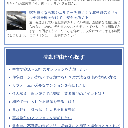
きた本当の出来事です。選りすぐりの4選を紹介...
家を買うなら核シェルターを買え！？北朝鮮のミサイ
ル発射失敗を受けて、安全を考える
連日報道されている北朝鮮のミサイル問題、直接的な危機は感じ
られないものの、何か重大なことが起こっていることは想像でき
ます。今回はそういったことを含めて、安全について考える時間
にしましょう。 まずメインは、「北朝鮮のミサイ...
売却理由から探す
中古で築30～50年のマンションを売却したい
住宅ローンが支払えず売却するときの方法＆残債の支払い方法
リフォームが必要なマンションを売却したい
住み替え・買い替えでの売却、業者選びのポイントは？
相続で手に入れた不動産を売るには？
急な転勤・引っ越しによる不動産売却
事故物件のマンションを売却したい
親名義の不動産の売却方法、認知症など痴呆の場合はどうすれば