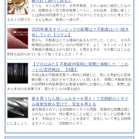
駆られて調べてみると
どうも、ダメ人間です。大学卒業後、小さい会社に就活したもの
の、就職先を一日で辞め無事ニートに。それ以来、定職に就くこ
とは諦め20代後半でようやくブロガーにでもなろうかと考えてい
るダメ人間です。 そんな私が、将来に一抹の不...
2020年東京オリンピックの影響は？不動産はババ抜き
化していた【コラム】
昔から、不動産はとても価値のあるものでした。しかし、その不
敗神話は崩れかけているのが現状です。よく「オリンピックまで
不動産の価値は上がり続ける」と聞きますが、その裏にはこんな
意味も込められているって知ってましたか！？ そ...
【プロはみた】不動産内覧時に実際に体験した「こわ
～い心霊恐怖話」【4選】
今回は私が不動産営業マン時代に経験した、世にも奇妙な心霊体
験の数々をご紹介させて頂きたいと思います。 実際に不動産売却
の訪問時や内覧希望のお客様を物件にお連れした際に、実際に起
きた本当の出来事です。選りすぐりの4選を紹介...
家を買うなら核シェルターを買え！？北朝鮮のミサイ
ル発射失敗を受けて、安全を考える
連日報道されている北朝鮮のミサイル問題、直接的な危機は感じ
られないものの、何か重大なことが起こっていることは想像でき
ます。今回はそういったことを含めて、安全について考える時間
にしましょう。 まずメインは、「北朝鮮のミサイ...