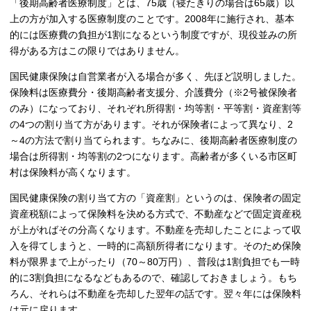
「後期高齢者医療制度」とは、75歳（寝たきりの場合は65歳）以
上の方が加入する医療制度のことです。2008年に施行され、基本
的には医療費の負担が1割になるという制度ですが、現役並みの所
得がある方はこの限りではありません。
国民健康保険は自営業者が入る場合が多く、先ほど説明しました。
保険料は医療費分・後期高齢者支援分、介護費分（※2号被保険者
のみ）になっており、それぞれ所得割・均等割・平等割・資産割等
の4つの割り当て方があります。それが保険者によって異なり、2
～4の方法で割り当てられます。ちなみに、後期高齢者医療制度の
場合は所得割・均等割の2つになります。高齢者が多くいる市区町
村は保険料が高くなります。
国民健康保険の割り当て方の「資産割」というのは、保険者の固定
資産税額によって保険料を決める方式で、不動産などで固定資産税
が上がればその分高くなります。不動産を売却したことによって収
入を得てしまうと、一時的に高額所得者になります。そのため保険
料が限界まで上がったり（70～80万円）、普段は1割負担でも一時
的に3割負担になるなどもあるので、確認しておきましょう。もち
ろん、それらは不動産を売却した翌年の話です。翌々年には保険料
は元に戻ります。