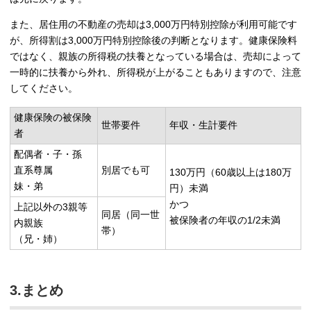
また、居住用の不動産の売却は3,000万円特別控除が利用可能です
が、所得割は3,000万円特別控除後の判断となります。健康保険料
ではなく、親族の所得税の扶養となっている場合は、売却によって
一時的に扶養から外れ、所得税が上がることもありますので、注意
してください。
健康保険の被保険
世帯要件
年収・生計要件
者
配偶者・子・孫
直系尊属
別居でも可
130万円（60歳以上は180万
妹・弟
円）未満
かつ
上記以外の3親等
同居（同一世
被保険者の年収の1/2未満
内親族
帯）
（兄・姉）
3.まとめ