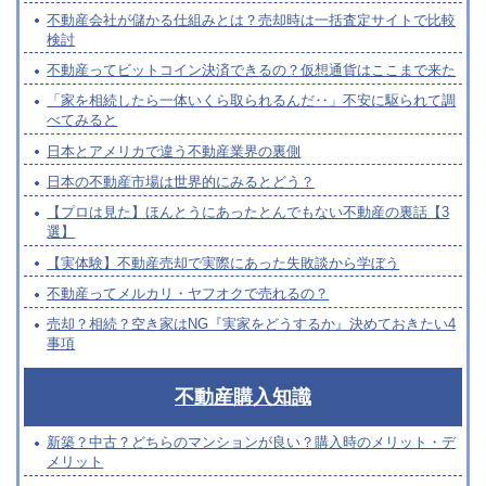
不動産会社が儲かる仕組みとは？売却時は一括査定サイトで比較
検討
不動産ってビットコイン決済できるの？仮想通貨はここまで来た
「家を相続したら一体いくら取られるんだ‥」不安に駆られて調
べてみると
日本とアメリカで違う不動産業界の裏側
日本の不動産市場は世界的にみるとどう？
【プロは見た】ほんとうにあったとんでもない不動産の裏話【3
選】
【実体験】不動産売却で実際にあった失敗談から学ぼう
不動産ってメルカリ・ヤフオクで売れるの？
売却？相続？空き家はNG『実家をどうするか』決めておきたい4
事項
不動産購入知識
新築？中古？どちらのマンションが良い？購入時のメリット・デ
メリット