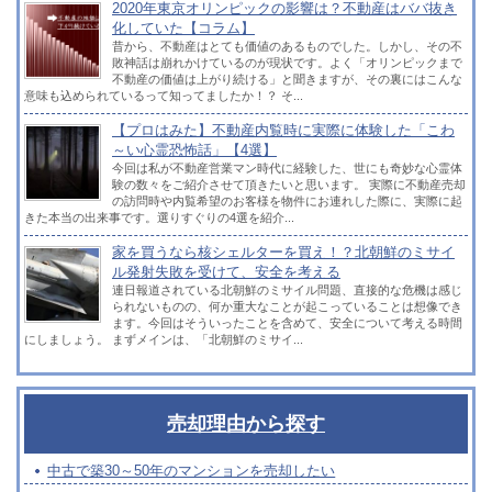
2020年東京オリンピックの影響は？不動産はババ抜き
化していた【コラム】
昔から、不動産はとても価値のあるものでした。しかし、その不
敗神話は崩れかけているのが現状です。よく「オリンピックまで
不動産の価値は上がり続ける」と聞きますが、その裏にはこんな
意味も込められているって知ってましたか！？ そ...
【プロはみた】不動産内覧時に実際に体験した「こわ
～い心霊恐怖話」【4選】
今回は私が不動産営業マン時代に経験した、世にも奇妙な心霊体
験の数々をご紹介させて頂きたいと思います。 実際に不動産売却
の訪問時や内覧希望のお客様を物件にお連れした際に、実際に起
きた本当の出来事です。選りすぐりの4選を紹介...
家を買うなら核シェルターを買え！？北朝鮮のミサイ
ル発射失敗を受けて、安全を考える
連日報道されている北朝鮮のミサイル問題、直接的な危機は感じ
られないものの、何か重大なことが起こっていることは想像でき
ます。今回はそういったことを含めて、安全について考える時間
にしましょう。 まずメインは、「北朝鮮のミサイ...
売却理由から探す
中古で築30～50年のマンションを売却したい