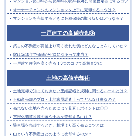
マンション築10年から築40年の築年数毎に高値査定額にするコツ
オーナーチェンジのマンションを上手に売却するコツは？
マンションを売却するときに各種保険の取り扱いはどうなる？
一戸建ての高値売却術
築古の不動産が買値より高く売れた例はどんなことをしていた？
家は築10年で価値がゼロになるって本当？
一戸建て住宅を高く売る！3つのコツで高額査定に
土地の高値売却術
土地売却で知っておきたい圧縮記帳と規制に関するルールとは？
不動産売却のプロ・土地家屋調査士ってどんな仕事なの？
売れない土地を売るためには？見直しポイントは〇〇
市街化調整区域の家や土地を売却するには？
駐車場を売却するとき、相場より高く売るコツとは
山という不動産はどのように売却するのか？