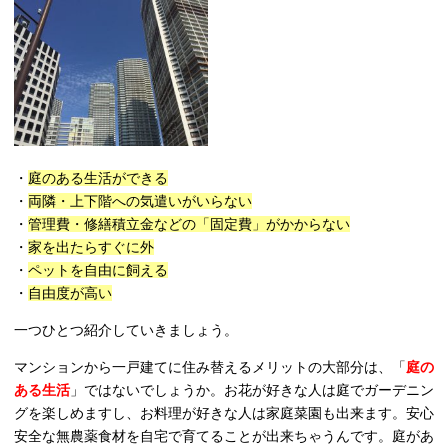
・
庭のある生活ができる
・
両隣・上下階への気遣いがいらない
・
管理費・修繕積立金などの「固定費」がかからない
・
家を出たらすぐに外
・
ペットを自由に飼える
・
自由度が高い
一つひとつ紹介していきましょう。
マンションから一戸建てに住み替えるメリットの大部分は、「
庭の
ある生活
」ではないでしょうか。お花が好きな人は庭でガーデニン
グを楽しめますし、お料理が好きな人は家庭菜園も出来ます。安心
安全な無農薬食材を自宅で育てることが出来ちゃうんです。庭があ