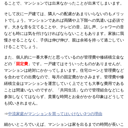
ることで、マンションでは出来なかったことが出来てしまいます。
そして次に一戸建ては、隣人への配慮があまりいらないのもメリッ
トでしょう。マンションであれば両隣や上下階への気遣いは必須で
す。大きな音を立てることや、テレビの音、話し声、シャワーの音
なども時には気を付けなければならないこともあります。家族に我
慢させることなく、子供は伸び伸び、親は余裕を持って過ごしてい
けることでしょう。
また、個人的に一番大事だと思っているのが管理費や修繕積立金な
どの「
固定費
」です。一戸建てはそういったものがありませんが、
マンションは絶対にかかってしまいます。住宅ローンと管理費など
を合わせての出費なので、毎月の固定費がかさみます。管理費や修
繕積立金はマンションを運営していく上でとても大事な費用である
ことは間違いないのですが、「共同生活」なので管理組合などにも
参加しなくてはならず、貴重な時間とお金がかかる印象はどうして
も拭いきれません。
⇒
中流家庭がマンションを買ってはいけない3つの理由
細かいところでいえば、マンションは家を出るまでの時間が長いこ