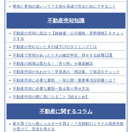
整地と更地の違いって？土地を高値で売るためにできること
不動産売却知識
不動産の売却に役立つ【路線価・公示価格・実勢価格】をチェッ
クする
不動産が売れないときの値下げのタイミングとは
不動産で所得があったときの確定申告、得をする経費12選
不動産の相場は変わる！『売り時』を徹底解説
不動産売却が丸わかり！早見表の「用語集」で単語をチェック
不動産売却に必要な書類、一挙公開！重要事項説明書とは？
不動産売却に必要な書類一覧＆取り寄せ方法
不動産売却の際に気になること【総まとめ】
不動産に関するコラム
家を買うなら核シェルターを買え！？北朝鮮のミサイル発射失敗
を受けて、安全を考える