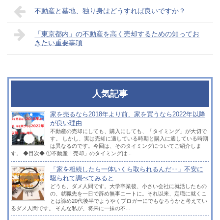
不動産と墓地、独り身はどうすれば良いですか？
「東京都内」の不動産を高く売却するための知ってお
きたい重要事項
人気記事
家を売るなら2018年より前、家を買うなら2022年以降
が良い理由
不動産の売却にしても、購入にしても、「タイミング」が大切で
す。 しかし、実は売却に適している時期と購入に適している時期
は異なるのです。今回は、そのタイミングについてご紹介しま
す。 ◆目次◆ ①不動産「売却」のタイミングは...
「家を相続したら一体いくら取られるんだ‥」不安に
駆られて調べてみると
どうも、ダメ人間です。大学卒業後、小さい会社に就活したもの
の、就職先を一日で辞め無事ニートに。それ以来、定職に就くこ
とは諦め20代後半でようやくブロガーにでもなろうかと考えてい
るダメ人間です。 そんな私が、将来に一抹の不...