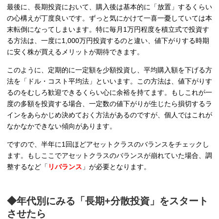
最後に、長期投資において、購入後は基本的に「放置」するくらい
の心構えが丁度良いです。ずっと気にかけて一喜一憂していては本
末転倒になってしまいます。特に毎月1万円程度を積立式で投資す
る方法は、一度に1,000万円投資するのと違い、値下がりする時期
に安く株が買えるメリットが期待できます。
このように、定期的に一定額を少額投資し、平均購入額を下げる方
法を「ドル・コスト平均法」といいます。この方法は、値下がりす
るのをむしろ歓迎できるくらい心に余裕を持てます。もしこれが一
度の多額を投資する場合、一定数の値下がりが生じたら損切するラ
インをあらかじめ決めておく方法があるのですが、個人ではこれが
なかなかできない傾向があります。
ですので、半年に1回ほどアセットクラスのバランスをチェックし
ます。もしここでアセットクラスのバランスが崩れていた場合、調
整するなど「
リバランス
」が必要となります。
◆年代別にみる「長期+分散投資」をスタート
させたら