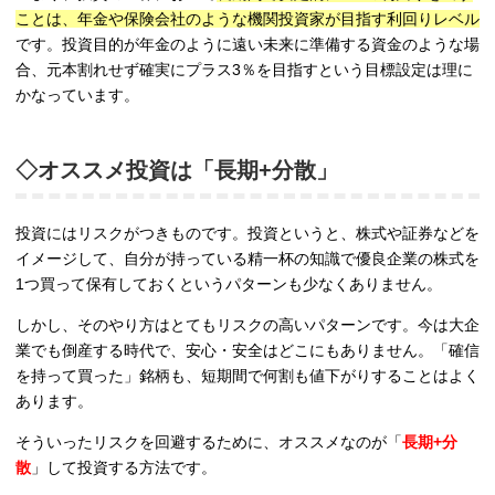
ことは、年金や保険会社のような機関投資家が目指す利回りレベル
です。投資目的が年金のように遠い未来に準備する資金のような場
合、元本割れせず確実にプラス3％を目指すという目標設定は理に
かなっています。
◇オススメ投資は「長期+分散」
投資にはリスクがつきものです。投資というと、株式や証券などを
イメージして、自分が持っている精一杯の知識で優良企業の株式を
1つ買って保有しておくというパターンも少なくありません。
しかし、そのやり方はとてもリスクの高いパターンです。今は大企
業でも倒産する時代で、安心・安全はどこにもありません。「確信
を持って買った」銘柄も、短期間で何割も値下がりすることはよく
あります。
そういったリスクを回避するために、オススメなのが「
長期+分
散
」して投資する方法です。