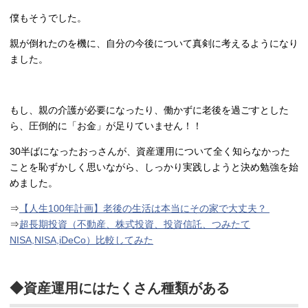
僕もそうでした。
親が倒れたのを機に、自分の今後について真剣に考えるようになり
ました。
もし、親の介護が必要になったり、働かずに老後を過ごすとした
ら、圧倒的に「お金」が足りていません！！
30半ばになったおっさんが、資産運用について全く知らなかった
ことを恥ずかしく思いながら、しっかり実践しようと決め勉強を始
めました。
⇒
【人生100年計画】老後の生活は本当にその家で大丈夫？
⇒
超長期投資（不動産、株式投資、投資信託、つみたて
NISA,NISA,iDeCo）比較してみた
◆資産運用にはたくさん種類がある