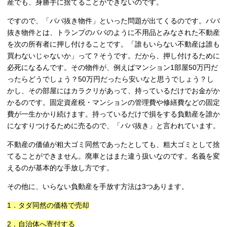
産でも、身勝手に捨てることができないのです。
ですので、「ババ抜き物件」といった問題が出てくるのです。ババ
抜き物件とは、トランプのババのように不用品とみなされた不動産
を次の所有者に押し付けることです。「誰もいらない不動産は誰も
買わないじゃないか」って？そうです。だから、押し付けるために
必死になるんです。その物件が、例えばマンション1部屋50万円だ
ったらどうでしょう？50万円だったら安いなと思うでしょう？し
かし、その部屋にはカラクリがあって、持っているだけでお金がか
かるのです。固定資産税・マンションの管理費や修繕費などの固定
費が一生かかり続けます。持っているだけで損をする負動産を誰か
になすりつけるために売るので、「ババ抜き」と言われています。
不動産の価値が粗大ゴミ同然であったとしても、粗大ゴミとして捨
てることができません。廃車とはまた違う扱いなのです。名義を変
えるのが基本的な手放し方です。
その他に、いらない負動産を手放す方法は3つあります。
1．タダ同然の価格で売却
2．自治体へ寄付する