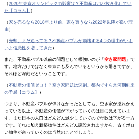
（
2020年東京オリンピックの影響は？不動産はババ抜き化してい
た【コラム】
）
（
家を売るなら2018年より前、家を買うなら2022年以降が良い理
由
）
（
売却、まだ迷ってる？不動産バブルが崩壊する4つの理由がいよ
いよ信憑性を増してきた
）
また、不動産バブル以前の問題として根強いのが「
空き家問題
」で
す。地方だけではなく東京にも及んでいるというから驚きですが、
それほど深刻だということです。
（
不動産の価値ゼロ！？空き家問題は深刻。都内ですら氷河期到来
の予感【コラム】
）
つまり、不動産バブルが弾けなかったとしても、空き家が溢れかえ
っている以上、不動産の価値が下がっていくのは目に見えていま
す。また日本の人口はどんどん減少していてので母数は下がる一方
です。それに加え新築物件はどんどん建設されますから、古くボロ
い物件が余っていくのは当然のことでしょう。