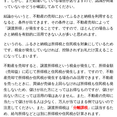
す。しかし、まだ勘違いしている場合がありますので、認識が間違
っていないかどうか確認してみてください。
結論からいうと、不動産の売却においてふるさと納税を利用すると
なると、条件が出てきます。その条件とは、不動産売却によって
「譲渡所得」が発生することです。ですので、ほとんどの場合ふる
さと納税を有効的に活用できない人が多いと思われます。
というのも、ふるさと納税は所得税と住民税を対象にしているため
です。税金が発生していなければ、控除されずお礼だけ貰えること
になってしまいます。
不動産を売却すると、譲渡所得税という税金が発生して、所得金額
（売却益）に応じて所得税と住民税が発生します。ですので、不動
産売却で所得税か住民税が発生する場合のみ活用できます。不動産
を売ったときに、買値が売値を上回らなければ所得税も住民税も発
生しないため、儲けが出た方にとってはお得なものですが、儲けが
出ない方にとっては活用の場はありません。また、不動産の売却に
当たって儲けが出る人は少なく、万人が当てはまる例ではないので
注意してください。また、譲渡所得税は「
分離課税
」に該当するた
め、給与所得などとは別に所得税や住民税が計算されます。