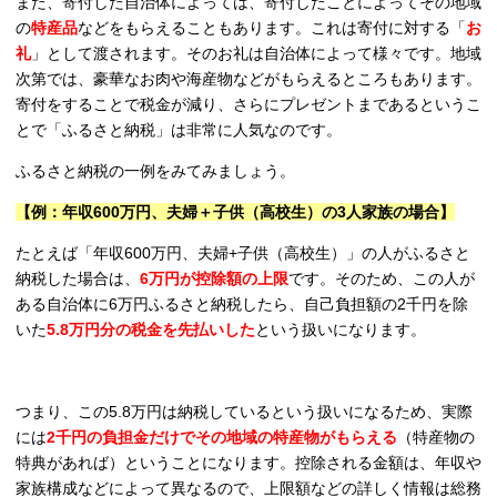
また、寄付した自治体によっては、寄付したことによってその地域
の
特産品
などをもらえることもあります。これは寄付に対する「
お
礼
」として渡されます。そのお礼は自治体によって様々です。地域
次第では、豪華なお肉や海産物などがもらえるところもあります。
寄付をすることで税金が減り、さらにプレゼントまであるというこ
とで「ふるさと納税」は非常に人気なのです。
ふるさと納税の一例をみてみましょう。
【例：年収600万円、夫婦＋子供（高校生）の3人家族の場合】
たとえば「年収600万円、夫婦+子供（高校生）」の人がふるさと
納税した場合は、
6万円が控除額の上限
です。そのため、この人が
ある自治体に6万円ふるさと納税したら、自己負担額の2千円を除
いた
5.8万円分の税金を先払いした
という扱いになります。
つまり、この5.8万円は納税しているという扱いになるため、実際
には
2千円の負担金だけでその地域の特産物がもらえる
（特産物の
特典があれば）ということになります。控除される金額は、年収や
家族構成などによって異なるので、上限額などの詳しく情報は総務