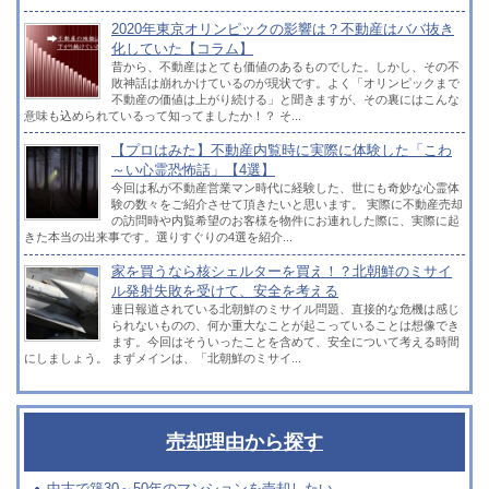
2020年東京オリンピックの影響は？不動産はババ抜き
化していた【コラム】
昔から、不動産はとても価値のあるものでした。しかし、その不
敗神話は崩れかけているのが現状です。よく「オリンピックまで
不動産の価値は上がり続ける」と聞きますが、その裏にはこんな
意味も込められているって知ってましたか！？ そ...
【プロはみた】不動産内覧時に実際に体験した「こわ
～い心霊恐怖話」【4選】
今回は私が不動産営業マン時代に経験した、世にも奇妙な心霊体
験の数々をご紹介させて頂きたいと思います。 実際に不動産売却
の訪問時や内覧希望のお客様を物件にお連れした際に、実際に起
きた本当の出来事です。選りすぐりの4選を紹介...
家を買うなら核シェルターを買え！？北朝鮮のミサイ
ル発射失敗を受けて、安全を考える
連日報道されている北朝鮮のミサイル問題、直接的な危機は感じ
られないものの、何か重大なことが起こっていることは想像でき
ます。今回はそういったことを含めて、安全について考える時間
にしましょう。 まずメインは、「北朝鮮のミサイ...
売却理由から探す
中古で築30～50年のマンションを売却したい