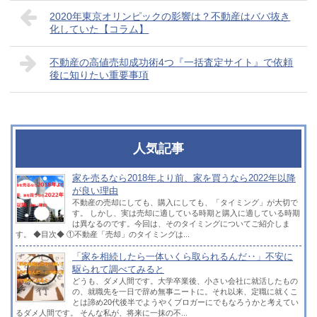
2020年東京オリンピックの影響は？不動産はババ抜き
化していた【コラム】
不動産の高値売却成功術4つ『一括査定サイト』で依頼
後に知りたい重要事項
人気記事
家を売るなら2018年より前、家を買うなら2022年以降
が良い理由
不動産の売却にしても、購入にしても、「タイミング」が大切で
す。 しかし、実は売却に適している時期と購入に適している時期
は異なるのです。今回は、そのタイミングについてご紹介しま
す。 ◆目次◆ ①不動産「売却」のタイミングは...
「家を相続したら一体いくら取られるんだ‥」不安に
駆られて調べてみると
どうも、ダメ人間です。大学卒業後、小さい会社に就活したもの
の、就職先を一日で辞め無事ニートに。それ以来、定職に就くこ
とは諦め20代後半でようやくブロガーにでもなろうかと考えてい
るダメ人間です。 そんな私が、将来に一抹の不...