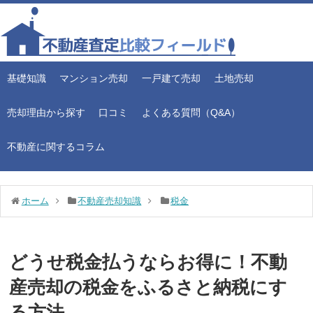
基礎知識
マンション売却
一戸建て売却
土地売却
売却理由から探す
口コミ
よくある質問（Q&A）
不動産に関するコラム
ホーム
不動産売却知識
税金
どうせ税金払うならお得に！不動
産売却の税金をふるさと納税にす
る方法