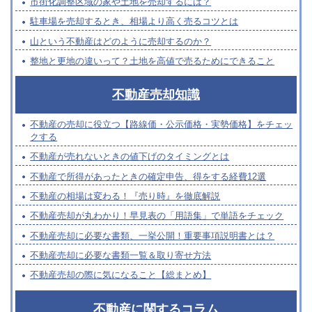
市街化調整区域の家や土地を売却するには？
駐車場を売却するとき、相場より高く売るコツとは
山という不動産はどのように売却するのか？
整地と更地の違いって？土地を高値で売るためにできること
不動産売却知識
不動産の売却に役立つ【路線価・公示価格・実勢価格】をチェッ
クする
不動産が売れないときの値下げのタイミングとは
不動産で所得があったときの確定申告、得をする経費12選
不動産の相場は変わる！『売り時』を徹底解説
不動産売却が丸わかり！早見表の「用語集」で単語をチェック
不動産売却に必要な書類、一挙公開！重要事項説明書とは？
不動産売却に必要な書類一覧＆取り寄せ方法
不動産売却の際に気になること【総まとめ】
不動産に関するコラム