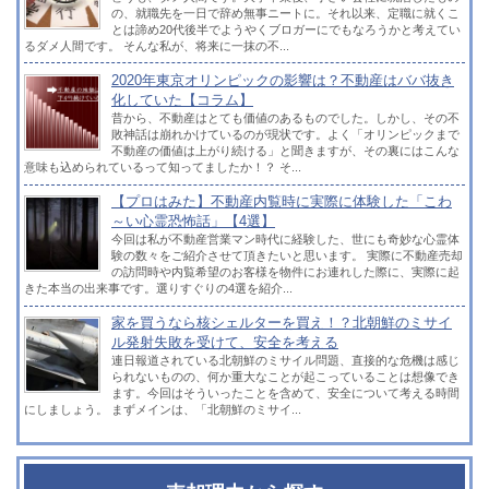
の、就職先を一日で辞め無事ニートに。それ以来、定職に就くこ
とは諦め20代後半でようやくブロガーにでもなろうかと考えてい
るダメ人間です。 そんな私が、将来に一抹の不...
2020年東京オリンピックの影響は？不動産はババ抜き
化していた【コラム】
昔から、不動産はとても価値のあるものでした。しかし、その不
敗神話は崩れかけているのが現状です。よく「オリンピックまで
不動産の価値は上がり続ける」と聞きますが、その裏にはこんな
意味も込められているって知ってましたか！？ そ...
【プロはみた】不動産内覧時に実際に体験した「こわ
～い心霊恐怖話」【4選】
今回は私が不動産営業マン時代に経験した、世にも奇妙な心霊体
験の数々をご紹介させて頂きたいと思います。 実際に不動産売却
の訪問時や内覧希望のお客様を物件にお連れした際に、実際に起
きた本当の出来事です。選りすぐりの4選を紹介...
家を買うなら核シェルターを買え！？北朝鮮のミサイ
ル発射失敗を受けて、安全を考える
連日報道されている北朝鮮のミサイル問題、直接的な危機は感じ
られないものの、何か重大なことが起こっていることは想像でき
ます。今回はそういったことを含めて、安全について考える時間
にしましょう。 まずメインは、「北朝鮮のミサイ...