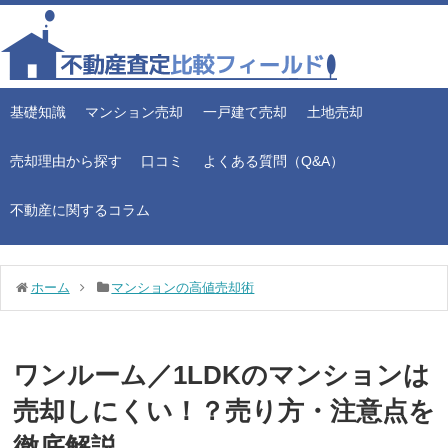
基礎知識
マンション売却
一戸建て売却
土地売却
売却理由から探す
口コミ
よくある質問（Q&A）
不動産に関するコラム
ホーム
マンションの高値売却術
ワンルーム／1LDKのマンションは
売却しにくい！？売り方・注意点を
徹底解説