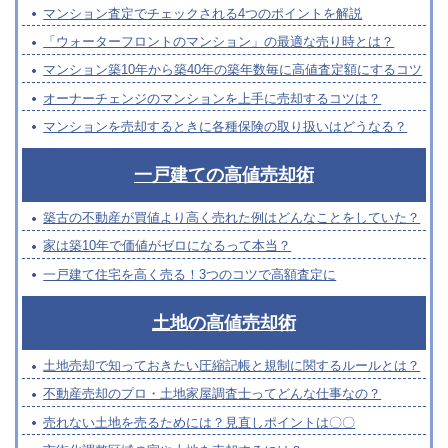
マンション査定でチェックされる4つのポイントを解説
「ウォーターフロントのマンション」の最適な売り時とは？
マンション築10年から築40年の築年数毎に高値査定額にするコツ
オーナーチェンジのマンションを上手に売却するコツは？
マンションを売却するときに各種保険の取り扱いはどうなる？
一戸建ての高値売却術
築古の不動産が買値より高く売れた例はどんなことをしていた？
家は築10年で価値がゼロになるって本当？
一戸建て住宅を高く売る！3つのコツで高額査定に
土地の高値売却術
土地売却で知っておきたい圧縮記帳と規制に関するルールとは？
不動産売却のプロ・土地家屋調査士ってどんな仕事なの？
売れない土地を売るためには？見直しポイントは〇〇