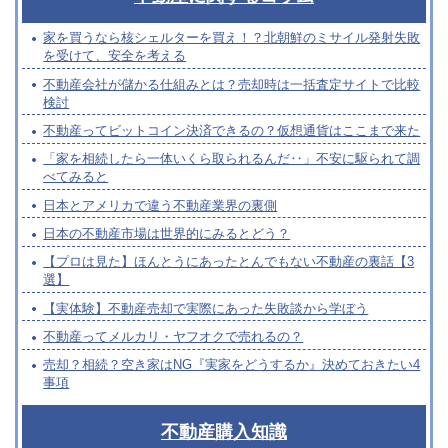
家を買うなら核シェルターを買え！？北朝鮮のミサイル発射失敗
を受けて、安全を考える
不動産会社が儲かる仕組みとは？売却時は一括査定サイトで比較
検討
不動産ってビットコイン決済できるの？仮想通貨はここまで来た
「家を相続したら一体いくら取られるんだ‥」不安に駆られて調
べてみると
日本とアメリカで違う不動産業界の裏側
日本の不動産市場は世界的にみるとどう？
【プロは見た】ほんとうにあったとんでもない不動産の裏話【3
選】
【実体験】不動産売却で実際にあった失敗談から学ぼう
不動産ってメルカリ・ヤフオクで売れるの？
売却？相続？空き家はNG『実家をどうするか』決めておきたい4
事項
不動産購入知識