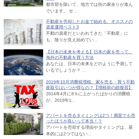
都市部を除いて、地方では街の家余りが進ん
でいます。 せ...
不動産を売却したお金で始める、オススメの
資産運用ベスト3
不動の資産だといわれてきた「不動産」に
も、陰りが見え始めてい...
【日本の未来を考える】日本の家を売って、
海外の不動産を買う方法
あなたは、日本の未来をどのように予測して
いるでしょうか？ ...
2019年10月消費税増税、家を売る・買う不動
産取引はいつが得なの？【増税前の総復習】
2014年4月に8％に上がったばかりの消費税
が、2019年1...
アパートを売るタイミングは2つ！満室でも売
ったほうが良いって本当！？
アパートを売却する理由やタイミングは、基
本的には2つではない...