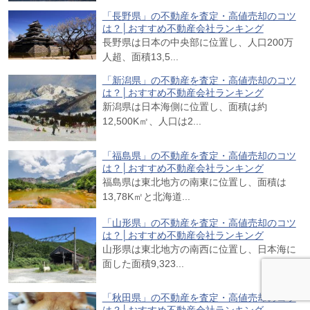
「長野県」の不動産を査定・高値売却のコツ
は？│おすすめ不動産会社ランキング
長野県は日本の中央部に位置し、人口200万
人超、面積13,5...
「新潟県」の不動産を査定・高値売却のコツ
は？│おすすめ不動産会社ランキング
新潟県は日本海側に位置し、面積は約
12,500K㎡、人口は2...
「福島県」の不動産を査定・高値売却のコツ
は？│おすすめ不動産会社ランキング
福島県は東北地方の南東に位置し、面積は
13,78K㎡と北海道...
「山形県」の不動産を査定・高値売却のコツ
は？│おすすめ不動産会社ランキング
山形県は東北地方の南西に位置し、日本海に
面した面積9,323...
「秋田県」の不動産を査定・高値売却のコツ