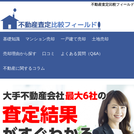
不動産査定比較フィールド
基礎知識
マンション売却
一戸建て売却
土地売却
売却理由から探す
口コミ
よくある質問（Q&A）
不動産に関するコラム