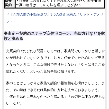
媒介
・積極的に営業しなくても売れる人気物件や、希少価値
契約
の高い物件は、この方法を選ぶことが多い
⇒
【売却の際の不動産選び】3つの媒介契約のメリット・デメリ
ット
◆査定～契約のステップ⑤住宅ローン、売却方針などを家
族と決める
売買契約でたびたび問題になるのは、家族間でしっかりと話し合
いが行われていないときです。片方に任せていたためにいざ売る
となったときに「こんな値段で売りたくない」「やっぱりここを
離れたくない」といった緊急事態に陥ります。
家のことはしっかりと家族で話合い報連相を心掛けましょう。ま
た、その時はできるだけ具体的に方針を決めておきましょう。
「何か月以内に売れなかったら諦める」「○○万円以下なら売らな
い」など。