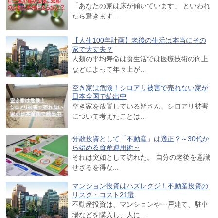
「あなたの家は床が傾いています」 といわれ
たら驚きます...
【人生100年計画】老後の生活は本当にその
家で大丈夫？
人類の平均寿命は食生活では医療技術の向上
などによって年々上が...
空き家は危険！シロアリ被害で売れない家が
日本全国で続出中
空き家を放置している皆さん、シロアリ被害
について考えたことは...
分散投資として「不動産」は適正？～30代か
ら始める資産運用術～
それは突如として訪れた。 自分の老後を意識
せざるを得な...
マンション投資はハズレクジ！不動産投資の
リスク・コスト21選
不動産投資は、マンションや一戸建て、駐車
場などを購入し、人に...