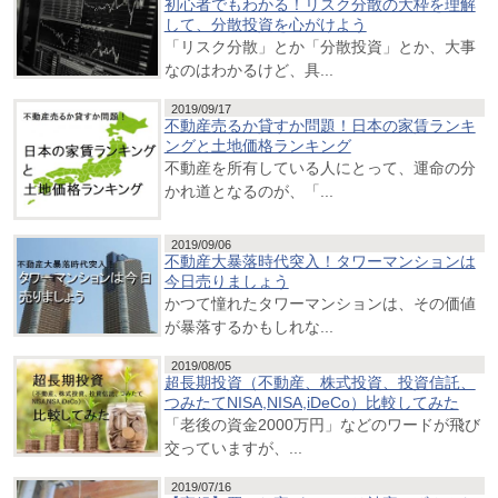
初心者でもわかる！リスク分散の大枠を理解
して、分散投資を心がけよう
「リスク分散」とか「分散投資」とか、大事
なのはわかるけど、具...
2019/09/17
不動産売るか貸すか問題！日本の家賃ランキ
ングと土地価格ランキング
不動産を所有している人にとって、運命の分
かれ道となるのが、「...
2019/09/06
不動産大暴落時代突入！タワーマンションは
今日売りましょう
かつて憧れたタワーマンションは、その価値
が暴落するかもしれな...
2019/08/05
超長期投資（不動産、株式投資、投資信託、
つみたてNISA,NISA,iDeCo）比較してみた
「老後の資金2000万円」などのワードが飛び
交っていますが、...
2019/07/16