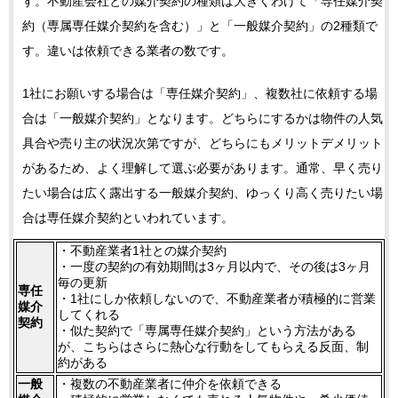
す。不動産会社との媒介契約の種類は大きくわけて「専任媒介契
約（専属専任媒介契約を含む）」と「一般媒介契約」の2種類で
す。違いは依頼できる業者の数です。
1社にお願いする場合は「専任媒介契約」、複数社に依頼する場
合は「一般媒介契約」となります。どちらにするかは物件の人気
具合や売り主の状況次第ですが、どちらにもメリットデメリット
があるため、よく理解して選ぶ必要があります。通常、早く売り
たい場合は広く露出する一般媒介契約、ゆっくり高く売りたい場
合は専任媒介契約といわれています。
・不動産業者1社との媒介契約
・一度の契約の有効期間は3ヶ月以内で、その後は3ヶ月
毎の更新
専任
・1社にしか依頼しないので、不動産業者が積極的に営業
媒介
してくれる
契約
・似た契約で「専属専任媒介契約」という方法がある
が、こちらはさらに熱心な行動をしてもらえる反面、制
約がある
一般
・複数の不動産業者に仲介を依頼できる