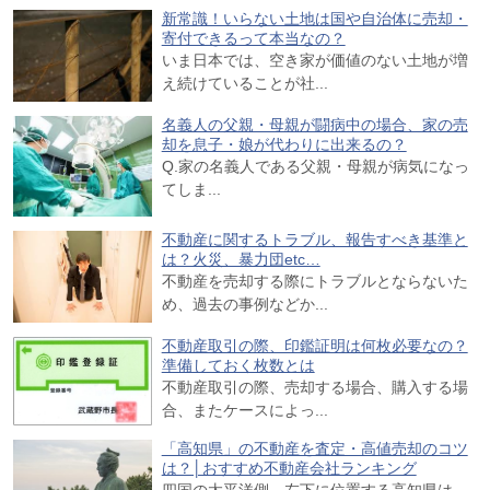
新常識！いらない土地は国や自治体に売却・
寄付できるって本当なの？
いま日本では、空き家が価値のない土地が増
え続けていることが社...
名義人の父親・母親が闘病中の場合、家の売
却を息子・娘が代わりに出来るの？
Q.家の名義人である父親・母親が病気になっ
てしま...
不動産に関するトラブル、報告すべき基準と
は？火災、暴力団etc…
不動産を売却する際にトラブルとならないた
め、過去の事例などか...
不動産取引の際、印鑑証明は何枚必要なの？
準備しておく枚数とは
不動産取引の際、売却する場合、購入する場
合、またケースによっ...
「高知県」の不動産を査定・高値売却のコツ
は？│おすすめ不動産会社ランキング
四国の太平洋側、左下に位置する高知県は、