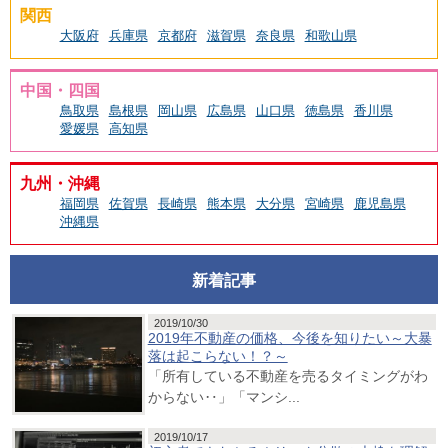
関西
大阪府
兵庫県
京都府
滋賀県
奈良県
和歌山県
中国・四国
鳥取県
島根県
岡山県
広島県
山口県
徳島県
香川県
愛媛県
高知県
九州・沖縄
福岡県
佐賀県
長崎県
熊本県
大分県
宮崎県
鹿児島県
沖縄県
新着記事
2019/10/30
2019年不動産の価格、今後を知りたい～大暴
落は起こらない！？～
「所有している不動産を売るタイミングがわ
からない‥」「マンシ...
2019/10/17