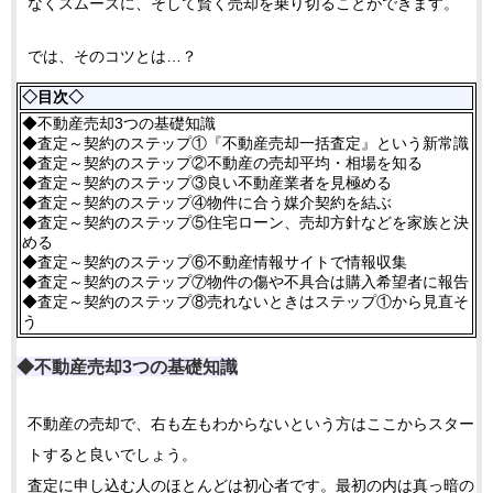
なくスムーズに、そして賢く売却を乗り切ることができます。
では、そのコツとは…？
◇目次◇
◆不動産売却3つの基礎知識
◆査定～契約のステップ①『不動産売却一括査定』という新常識
◆査定～契約のステップ②不動産の売却平均・相場を知る
◆査定～契約のステップ③良い不動産業者を見極める
◆査定～契約のステップ④物件に合う媒介契約を結ぶ
◆査定～契約のステップ⑤住宅ローン、売却方針などを家族と決
める
◆査定～契約のステップ⑥不動産情報サイトで情報収集
◆査定～契約のステップ⑦物件の傷や不具合は購入希望者に報告
◆査定～契約のステップ⑧売れないときはステップ①から見直そ
う
◆不動産売却3つの基礎知識
不動産の売却で、右も左もわからないという方はここからスター
トすると良いでしょう。
査定に申し込む人のほとんどは初心者です。最初の内は真っ暗の