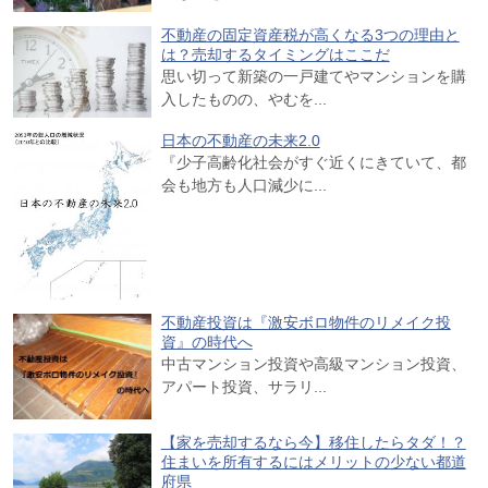
不動産の固定資産税が高くなる3つの理由と
は？売却するタイミングはここだ
思い切って新築の一戸建てやマンションを購
入したものの、やむを...
日本の不動産の未来2.0
『少子高齢化社会がすぐ近くにきていて、都
会も地方も人口減少に...
不動産投資は『激安ボロ物件のリメイク投
資』の時代へ
中古マンション投資や高級マンション投資、
アパート投資、サラリ...
【家を売却するなら今】移住したらタダ！？
住まいを所有するにはメリットの少ない都道
府県