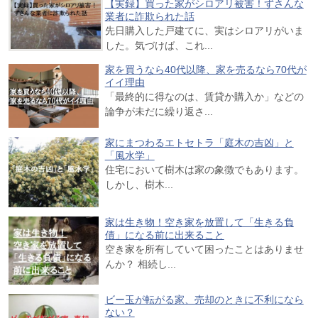
【実録】買った家がシロアリ被害！ずさんな
業者に詐欺られた話
先日購入した戸建てに、実はシロアリがいま
した。気づけば、これ...
家を買うなら40代以降、家を売るなら70代が
イイ理由
「最終的に得なのは、賃貸か購入か」などの
論争が未だに繰り返さ...
家にまつわるエトセトラ「庭木の吉凶」と
「風水学」
住宅において樹木は家の象徴でもあります。
しかし、樹木...
家は生き物！空き家を放置して「生きる負
債」になる前に出来ること
空き家を所有していて困ったことはありませ
んか？ 相続し...
ビー玉が転がる家、売却のときに不利になら
ない？