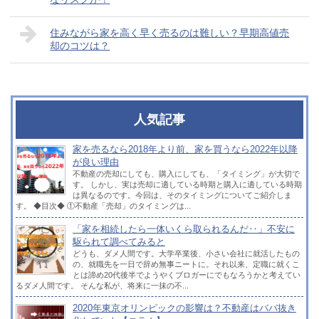
住みながら家を高く早く売るのは難しい？早期高値売
却のコツは？
人気記事
家を売るなら2018年より前、家を買うなら2022年以降
が良い理由
不動産の売却にしても、購入にしても、「タイミング」が大切で
す。 しかし、実は売却に適している時期と購入に適している時期
は異なるのです。今回は、そのタイミングについてご紹介しま
す。 ◆目次◆ ①不動産「売却」のタイミングは...
「家を相続したら一体いくら取られるんだ‥」不安に
駆られて調べてみると
どうも、ダメ人間です。大学卒業後、小さい会社に就活したもの
の、就職先を一日で辞め無事ニートに。それ以来、定職に就くこ
とは諦め20代後半でようやくブロガーにでもなろうかと考えてい
るダメ人間です。 そんな私が、将来に一抹の不...
2020年東京オリンピックの影響は？不動産はババ抜き