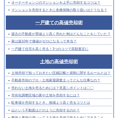
オーナーチェンジのマンションを上手に売却するコツは？
マンションを売却するときに各種保険の取り扱いはどうなる？
一戸建ての高値売却術
築古の不動産が買値より高く売れた例はどんなことをしていた？
家は築10年で価値がゼロになるって本当？
一戸建て住宅を高く売る！3つのコツで高額査定に
土地の高値売却術
土地売却で知っておきたい圧縮記帳と規制に関するルールとは？
不動産売却のプロ・土地家屋調査士ってどんな仕事なの？
売れない土地を売るためには？見直しポイントは〇〇
市街化調整区域の家や土地を売却するには？
駐車場を売却するとき、相場より高く売るコツとは
山という不動産はどのように売却するのか？
整地と更地の違いって？土地を高値で売るためにできること