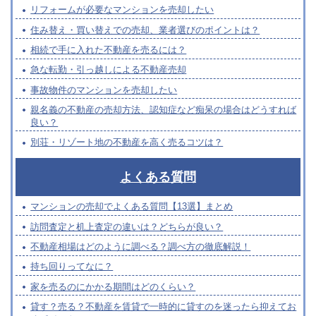
リフォームが必要なマンションを売却したい
住み替え・買い替えでの売却、業者選びのポイントは？
相続で手に入れた不動産を売るには？
急な転勤・引っ越しによる不動産売却
事故物件のマンションを売却したい
親名義の不動産の売却方法、認知症など痴呆の場合はどうすれば
良い？
別荘・リゾート地の不動産を高く売るコツは？
よくある質問
マンションの売却でよくある質問【13選】まとめ
訪問査定と机上査定の違いは？どちらが良い？
不動産相場はどのように調べる？調べ方の徹底解説！
持ち回りってなに？
家を売るのにかかる期間はどのくらい？
貸す？売る？不動産を賃貸で一時的に貸すのを迷ったら抑えてお