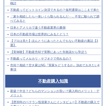
検討
不動産ってビットコイン決済できるの？仮想通貨はここまで来た
「家を相続したら一体いくら取られるんだ‥」不安に駆られて調
べてみると
日本とアメリカで違う不動産業界の裏側
日本の不動産市場は世界的にみるとどう？
【プロは見た】ほんとうにあったとんでもない不動産の裏話【3
選】
【実体験】不動産売却で実際にあった失敗談から学ぼう
不動産ってメルカリ・ヤフオクで売れるの？
売却？相続？空き家はNG『実家をどうするか』決めておきたい4
事項
不動産購入知識
新築？中古？どちらのマンションが良い？購入時のメリット・デ
メリット
【歴30年のベテラン投資家さんにインタビュー】不動産の購入で