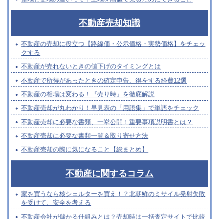
不動産売却知識
不動産の売却に役立つ【路線価・公示価格・実勢価格】をチェッ
クする
不動産が売れないときの値下げのタイミングとは
不動産で所得があったときの確定申告、得をする経費12選
不動産の相場は変わる！『売り時』を徹底解説
不動産売却が丸わかり！早見表の「用語集」で単語をチェック
不動産売却に必要な書類、一挙公開！重要事項説明書とは？
不動産売却に必要な書類一覧＆取り寄せ方法
不動産売却の際に気になること【総まとめ】
不動産に関するコラム
家を買うなら核シェルターを買え！？北朝鮮のミサイル発射失敗
を受けて、安全を考える
不動産会社が儲かる仕組みとは？売却時は一括査定サイトで比較