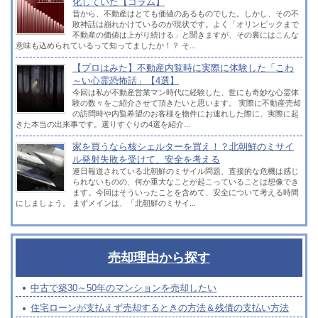
化していた【コラム】
昔から、不動産はとても価値のあるものでした。しかし、その不
敗神話は崩れかけているのが現状です。よく「オリンピックまで
不動産の価値は上がり続ける」と聞きますが、その裏にはこんな
意味も込められているって知ってましたか！？ そ...
【プロはみた】不動産内覧時に実際に体験した「こわ
～い心霊恐怖話」【4選】
今回は私が不動産営業マン時代に経験した、世にも奇妙な心霊体
験の数々をご紹介させて頂きたいと思います。 実際に不動産売却
の訪問時や内覧希望のお客様を物件にお連れした際に、実際に起
きた本当の出来事です。選りすぐりの4選を紹介...
家を買うなら核シェルターを買え！？北朝鮮のミサイ
ル発射失敗を受けて、安全を考える
連日報道されている北朝鮮のミサイル問題、直接的な危機は感じ
られないものの、何か重大なことが起こっていることは想像でき
ます。今回はそういったことを含めて、安全について考える時間
にしましょう。 まずメインは、「北朝鮮のミサイ...
売却理由から探す
中古で築30～50年のマンションを売却したい
住宅ローンが支払えず売却するときの方法＆残債の支払い方法