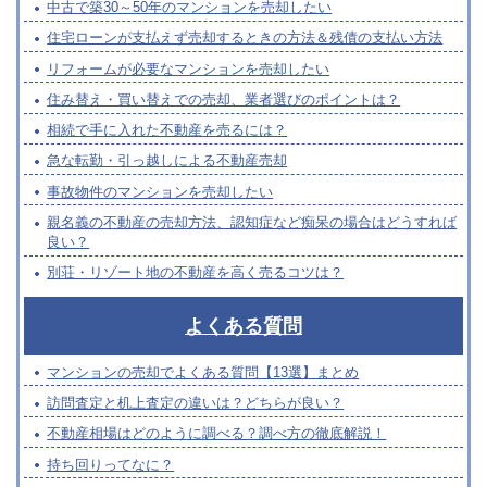
中古で築30～50年のマンションを売却したい
住宅ローンが支払えず売却するときの方法＆残債の支払い方法
リフォームが必要なマンションを売却したい
住み替え・買い替えでの売却、業者選びのポイントは？
相続で手に入れた不動産を売るには？
急な転勤・引っ越しによる不動産売却
事故物件のマンションを売却したい
親名義の不動産の売却方法、認知症など痴呆の場合はどうすれば
良い？
別荘・リゾート地の不動産を高く売るコツは？
よくある質問
マンションの売却でよくある質問【13選】まとめ
訪問査定と机上査定の違いは？どちらが良い？
不動産相場はどのように調べる？調べ方の徹底解説！
持ち回りってなに？