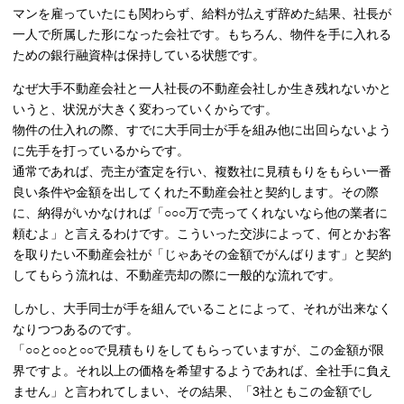
マンを雇っていたにも関わらず、給料が払えず辞めた結果、社長が
一人で所属した形になった会社です。もちろん、物件を手に入れる
ための銀行融資枠は保持している状態です。
なぜ大手不動産会社と一人社長の不動産会社しか生き残れないかと
いうと、状況が大きく変わっていくからです。
物件の仕入れの際、すでに大手同士が手を組み他に出回らないよう
に先手を打っているからです。
通常であれば、売主が査定を行い、複数社に見積もりをもらい一番
良い条件や金額を出してくれた不動産会社と契約します。その際
に、納得がいかなければ「○○○万で売ってくれないなら他の業者に
頼むよ」と言えるわけです。こういった交渉によって、何とかお客
を取りたい不動産会社が「じゃあその金額でがんばります」と契約
してもらう流れは、不動産売却の際に一般的な流れです。
しかし、大手同士が手を組んでいることによって、それが出来なく
なりつつあるのです。
「○○と○○と○○で見積もりをしてもらっていますが、この金額が限
界ですよ。それ以上の価格を希望するようであれば、全社手に負え
ません」と言われてしまい、その結果、「3社ともこの金額でし