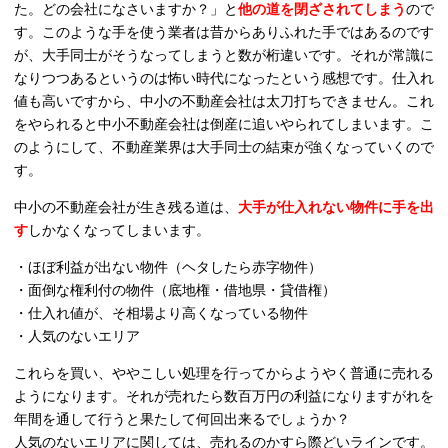
た。どの会社になさいますか？」と
他の道を閉ざされてしまう
ので
す。このような手を使う業者は昔からありふれた手ではあるのです
が、大手同士がそうなってしまうと数が桁違いです。それが常識に
なりつつあるというのは怖い時代になったという感想です。仕入れ
値も高いですから、中小の不動産会社は太刀打ちできません。これ
をやられると中小不動産会社は倒産に追いやられてしまいます。こ
のようにして、不動産業界は大手同士の結束が強くなっていくので
す。
中小の不動産会社が生き残る道は、
大手が仕入れない物件に手を出
す
しかなくなってしまいます。
・ほぼ利益が出ない物件（ヘタしたら赤字物件）
・面倒な権利付の物件（底地権・借地県・貸借権）
・仕入れ値が、そ相場より高くなっている物件
・人気のないエリア
これらを買い、ややこしい処理を行ってからようやく普通に売れる
ようになります。それが売れたら数百万円の利益になりますがれを
年間を通して行うと果たして何回出来るでしょうか？
人気のないエリアに関しては、売れるのかすら際どいラインです。