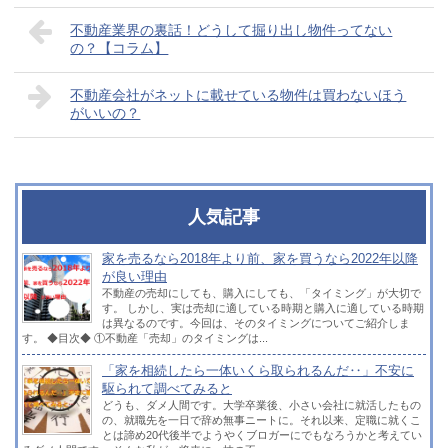
不動産業界の裏話！どうして掘り出し物件ってない
の？【コラム】
不動産会社がネットに載せている物件は買わないほう
がいいの？
人気記事
家を売るなら2018年より前、家を買うなら2022年以降
が良い理由
不動産の売却にしても、購入にしても、「タイミング」が大切で
す。 しかし、実は売却に適している時期と購入に適している時期
は異なるのです。今回は、そのタイミングについてご紹介しま
す。 ◆目次◆ ①不動産「売却」のタイミングは...
「家を相続したら一体いくら取られるんだ‥」不安に
駆られて調べてみると
どうも、ダメ人間です。大学卒業後、小さい会社に就活したもの
の、就職先を一日で辞め無事ニートに。それ以来、定職に就くこ
とは諦め20代後半でようやくブロガーにでもなろうかと考えてい