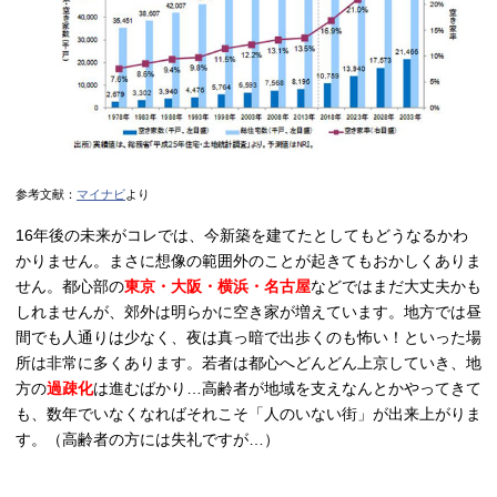
参考文献：
マイナビ
より
16年後の未来がコレでは、今新築を建てたとしてもどうなるかわ
かりません。まさに想像の範囲外のことが起きてもおかしくありま
せん。都心部の
東京・大阪・横浜・名古屋
などではまだ大丈夫かも
しれませんが、郊外は明らかに空き家が増えています。地方では昼
間でも人通りは少なく、夜は真っ暗で出歩くのも怖い！といった場
所は非常に多くあります。若者は都心へどんどん上京していき、地
方の
過疎化
は進むばかり…高齢者が地域を支えなんとかやってきて
も、数年でいなくなればそれこそ「人のいない街」が出来上がりま
す。（高齢者の方には失礼ですが…）