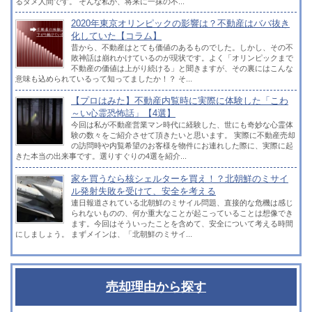
るダメ人間です。 そんな私が、将来に一抹の不...
2020年東京オリンピックの影響は？不動産はババ抜き
化していた【コラム】
昔から、不動産はとても価値のあるものでした。しかし、その不
敗神話は崩れかけているのが現状です。よく「オリンピックまで
不動産の価値は上がり続ける」と聞きますが、その裏にはこんな
意味も込められているって知ってましたか！？ そ...
【プロはみた】不動産内覧時に実際に体験した「こわ
～い心霊恐怖話」【4選】
今回は私が不動産営業マン時代に経験した、世にも奇妙な心霊体
験の数々をご紹介させて頂きたいと思います。 実際に不動産売却
の訪問時や内覧希望のお客様を物件にお連れした際に、実際に起
きた本当の出来事です。選りすぐりの4選を紹介...
家を買うなら核シェルターを買え！？北朝鮮のミサイ
ル発射失敗を受けて、安全を考える
連日報道されている北朝鮮のミサイル問題、直接的な危機は感じ
られないものの、何か重大なことが起こっていることは想像でき
ます。今回はそういったことを含めて、安全について考える時間
にしましょう。 まずメインは、「北朝鮮のミサイ...
売却理由から探す