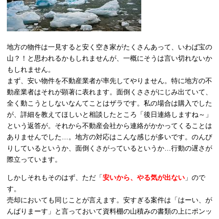
地方の物件は一見すると安く空き家がたくさんあって、いわば宝の
山？！と思われるかもしれませんが、一概にそうは言い切れないか
もしれません。
まず、安い物件を不動産業者が率先してやりません。特に地方の不
動産業者はそれが顕著に表れます。面倒くささがにじみ出ていて、
全く動こうとしないなんてことはザラです。私の場合は購入でした
が、詳細を教えてほしいと相談したところ「後日連絡しますね～」
という返答が。それから不動産会社から連絡がかかってくることは
ありませんでした…。地方の対応はこんな感じが多いです。のんび
りしているというか、面倒くさがっているというか…行動の遅さが
際立っています。
しかしそれもそのはず、ただ「
安いから、やる気が出ない
」ので
す。
売却においても同じことが言えます。安すぎる案件は「はーい、が
んばりまーす」と言っておいて資料棚の山積みの書類の上にポンッ