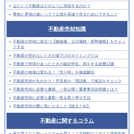
山という不動産はどのように売却するのか？
整地と更地の違いって？土地を高値で売るためにできること
不動産売却知識
不動産の売却に役立つ【路線価・公示価格・実勢価格】をチェッ
クする
不動産が売れないときの値下げのタイミングとは
不動産で所得があったときの確定申告、得をする経費12選
不動産の相場は変わる！『売り時』を徹底解説
不動産売却が丸わかり！早見表の「用語集」で単語をチェック
不動産売却に必要な書類、一挙公開！重要事項説明書とは？
不動産売却に必要な書類一覧＆取り寄せ方法
不動産売却の際に気になること【総まとめ】
不動産に関するコラム
家を買うなら核シェルターを買え！？北朝鮮のミサイル発射失敗