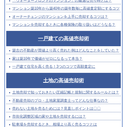
「ウォーターフロントのマンション」の最適な売り時とは？
マンション築10年から築40年の築年数毎に高値査定額にするコツ
オーナーチェンジのマンションを上手に売却するコツは？
マンションを売却するときに各種保険の取り扱いはどうなる？
一戸建ての高値売却術
築古の不動産が買値より高く売れた例はどんなことをしていた？
家は築10年で価値がゼロになるって本当？
一戸建て住宅を高く売る！3つのコツで高額査定に
土地の高値売却術
土地売却で知っておきたい圧縮記帳と規制に関するルールとは？
不動産売却のプロ・土地家屋調査士ってどんな仕事なの？
売れない土地を売るためには？見直しポイントは〇〇
市街化調整区域の家や土地を売却するには？
駐車場を売却するとき、相場より高く売るコツとは