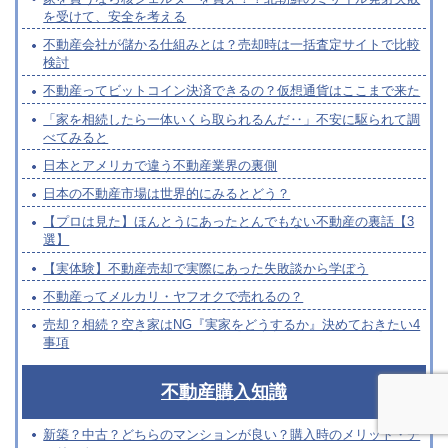
を受けて、安全を考える
不動産会社が儲かる仕組みとは？売却時は一括査定サイトで比較
検討
不動産ってビットコイン決済できるの？仮想通貨はここまで来た
「家を相続したら一体いくら取られるんだ‥」不安に駆られて調
べてみると
日本とアメリカで違う不動産業界の裏側
日本の不動産市場は世界的にみるとどう？
【プロは見た】ほんとうにあったとんでもない不動産の裏話【3
選】
【実体験】不動産売却で実際にあった失敗談から学ぼう
不動産ってメルカリ・ヤフオクで売れるの？
売却？相続？空き家はNG『実家をどうするか』決めておきたい4
事項
不動産購入知識
新築？中古？どちらのマンションが良い？購入時のメリット・デ