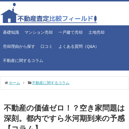
基礎知識
マンション売却
一戸建て売却
土地売却
売却理由から探す
口コミ
よくある質問（Q&A）
不動産に関するコラム
ホーム
不動産に関するコラム
不動産の価値ゼロ！？空き家問題は
深刻。都内ですら氷河期到来の予感
【コラム】