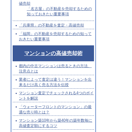
値売却
「名古屋」の不動産を売却するための
知っておきたい重要事項
「兵庫県」の不動産を査定・高値売却
「福岡」の不動産を売却するための知って
おきたい重要事項
マンションの高値売却術
都内の中古マンションは売るときの方法、
注意点とは
業者によって査定は違う！マンションを出
来るだけ高く売る方法を伝授
マンション査定でチェックされる4つのポイ
ントを解説
「ウォーターフロントのマンション」の最
適な売り時とは？
マンション築10年から築40年の築年数毎に
高値査定額にするコツ