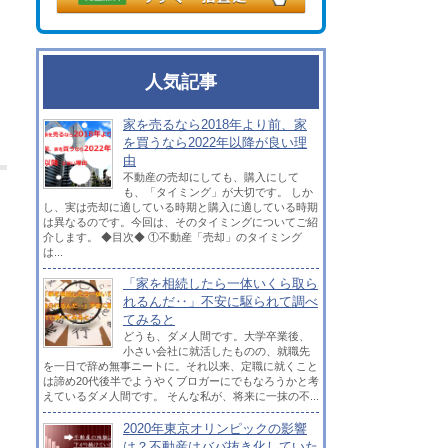
人気記事
家を売るなら2018年より前、家
を買うなら2022年以降が良い理
由
不動産の売却にしても、購入にして
も、「タイミング」が大切です。 しか
し、実は売却に適している時期と購入に適している時期
は異なるのです。今回は、そのタイミングについてご紹
介します。 ◆目次◆ ①不動産「売却」のタイミング
は...
「家を相続したら一体いくら取ら
れるんだ‥」不安に駆られて調べ
てみると
どうも、ダメ人間です。大学卒業後、
小さい会社に就活したものの、就職先
を一日で辞め無事ニートに。それ以来、定職に就くこと
は諦め20代後半でようやくブロガーにでもなろうかと考
えているダメ人間です。 そんな私が、将来に一抹の不...
2020年東京オリンピックの影響
は？不動産はババ抜き化していた