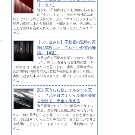
【コラム】
昔から、不動産はとても価値のあるも
のでした。しかし、その不敗神話は崩
れかけているのが現状です。よく「オリンピックまで不
動産の価値は上がり続ける」と聞きますが、その裏には
こんな意味も込められているって知ってましたか！？
そ...
【プロはみた】不動産内覧時に実
際に体験した「こわ～い心霊恐怖
話」【4選】
今回は私が不動産営業マン時代に経験
した、世にも奇妙な心霊体験の数々を
ご紹介させて頂きたいと思います。 実際に不動産売却
の訪問時や内覧希望のお客様を物件にお連れした際に、
実際に起きた本当の出来事です。選りすぐりの4選を紹
介...
家を買うなら核シェルターを買
え！？北朝鮮のミサイル発射失敗
を受けて、安全を考える
連日報道されている北朝鮮のミサイル
問題、直接的な危機は感じられないも
のの、何か重大なことが起こっていることは想像できま
す。今回はそういったことを含めて、安全について考え
る時間にしましょう。 まずメインは、「北朝鮮のミサ
イ...