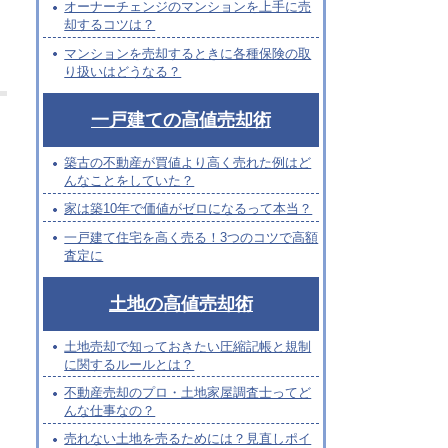
オーナーチェンジのマンションを上手に売
却するコツは？
マンションを売却するときに各種保険の取
り扱いはどうなる？
一戸建ての高値売却術
築古の不動産が買値より高く売れた例はど
んなことをしていた？
家は築10年で価値がゼロになるって本当？
一戸建て住宅を高く売る！3つのコツで高額
査定に
土地の高値売却術
土地売却で知っておきたい圧縮記帳と規制
に関するルールとは？
不動産売却のプロ・土地家屋調査士ってど
んな仕事なの？
売れない土地を売るためには？見直しポイ