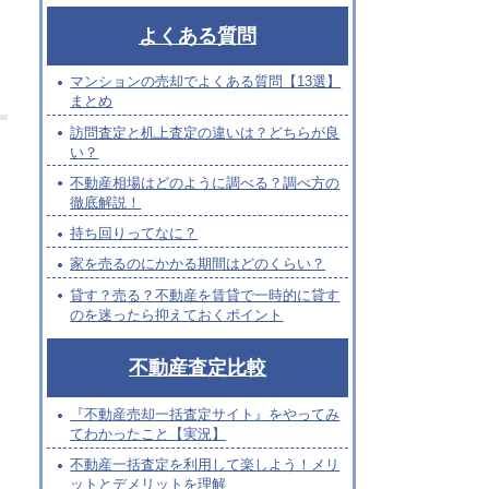
よくある質問
マンションの売却でよくある質問【13選】
まとめ
訪問査定と机上査定の違いは？どちらが良
い？
不動産相場はどのように調べる？調べ方の
徹底解説！
持ち回りってなに？
家を売るのにかかる期間はどのくらい？
貸す？売る？不動産を賃貸で一時的に貸す
のを迷ったら抑えておくポイント
不動産査定比較
『不動産売却一括査定サイト』をやってみ
てわかったこと【実況】
不動産一括査定を利用して楽しよう！メリ
ットとデメリットを理解