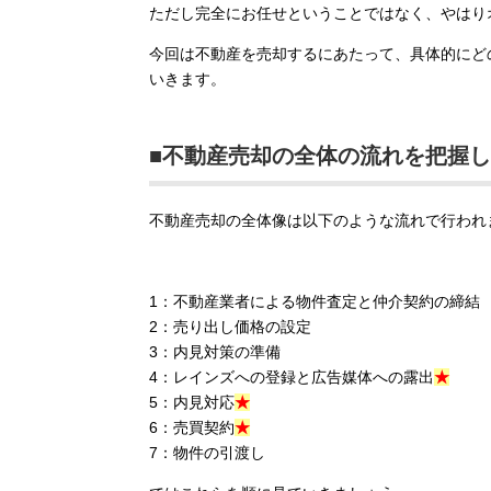
ただし完全にお任せということではなく、やはり
今回は不動産を売却するにあたって、具体的にど
いきます。
■不動産売却の全体の流れを把握
不動産売却の全体像は以下のような流れで行われ
1：不動産業者による物件査定と仲介契約の締結
2：売り出し価格の設定
3：内見対策の準備
4：レインズへの登録と広告媒体への露出
★
5：内見対応
★
6：売買契約
★
7：物件の引渡し