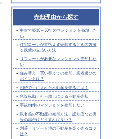
売却理由から探す
中古で築30～50年のマンションを売却した
い
住宅ローンが支払えず売却するときの方法
＆残債の支払い方法
リフォームが必要なマンションを売却した
い
住み替え・買い替えでの売却、業者選びの
ポイントは？
相続で手に入れた不動産を売るには？
急な転勤・引っ越しによる不動産売却
事故物件のマンションを売却したい
親名義の不動産の売却方法、認知症など痴
呆の場合はどうすれば良い？
別荘・リゾート地の不動産を高く売るコツ
は？