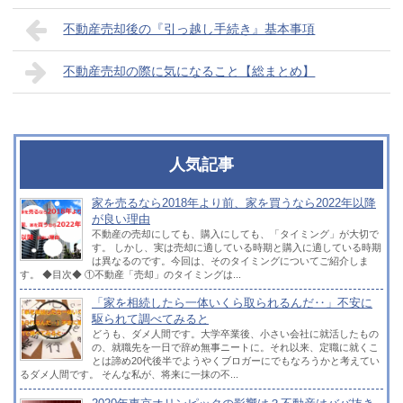
不動産売却後の『引っ越し手続き』基本事項
不動産売却の際に気になること【総まとめ】
人気記事
家を売るなら2018年より前、家を買うなら2022年以降
が良い理由
不動産の売却にしても、購入にしても、「タイミング」が大切で
す。 しかし、実は売却に適している時期と購入に適している時期
は異なるのです。今回は、そのタイミングについてご紹介しま
す。 ◆目次◆ ①不動産「売却」のタイミングは...
「家を相続したら一体いくら取られるんだ‥」不安に
駆られて調べてみると
どうも、ダメ人間です。大学卒業後、小さい会社に就活したもの
の、就職先を一日で辞め無事ニートに。それ以来、定職に就くこ
とは諦め20代後半でようやくブロガーにでもなろうかと考えてい
るダメ人間です。 そんな私が、将来に一抹の不...