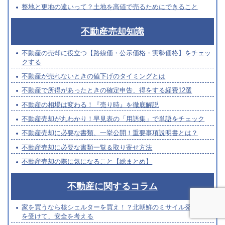
整地と更地の違いって？土地を高値で売るためにできること
不動産売却知識
不動産の売却に役立つ【路線価・公示価格・実勢価格】をチェッ
クする
不動産が売れないときの値下げのタイミングとは
不動産で所得があったときの確定申告、得をする経費12選
不動産の相場は変わる！『売り時』を徹底解説
不動産売却が丸わかり！早見表の「用語集」で単語をチェック
不動産売却に必要な書類、一挙公開！重要事項説明書とは？
不動産売却に必要な書類一覧＆取り寄せ方法
不動産売却の際に気になること【総まとめ】
不動産に関するコラム
家を買うなら核シェルターを買え！？北朝鮮のミサイル発射失敗
を受けて、安全を考える