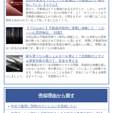
2020年東京オリンピックの影響は？不動産はババ抜き
化していた【コラム】
昔から、不動産はとても価値のあるものでした。しかし、その不
敗神話は崩れかけているのが現状です。よく「オリンピックまで
不動産の価値は上がり続ける」と聞きますが、その裏にはこんな
意味も込められているって知ってましたか！？ そ...
【プロはみた】不動産内覧時に実際に体験した「こわ
～い心霊恐怖話」【4選】
今回は私が不動産営業マン時代に経験した、世にも奇妙な心霊体
験の数々をご紹介させて頂きたいと思います。 実際に不動産売却
の訪問時や内覧希望のお客様を物件にお連れした際に、実際に起
きた本当の出来事です。選りすぐりの4選を紹介...
家を買うなら核シェルターを買え！？北朝鮮のミサイ
ル発射失敗を受けて、安全を考える
連日報道されている北朝鮮のミサイル問題、直接的な危機は感じ
られないものの、何か重大なことが起こっていることは想像でき
ます。今回はそういったことを含めて、安全について考える時間
にしましょう。 まずメインは、「北朝鮮のミサイ...
売却理由から探す
中古で築30～50年のマンションを売却したい