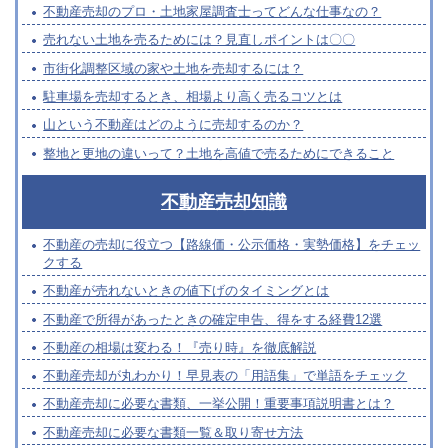
不動産売却のプロ・土地家屋調査士ってどんな仕事なの？
売れない土地を売るためには？見直しポイントは〇〇
市街化調整区域の家や土地を売却するには？
駐車場を売却するとき、相場より高く売るコツとは
山という不動産はどのように売却するのか？
整地と更地の違いって？土地を高値で売るためにできること
不動産売却知識
不動産の売却に役立つ【路線価・公示価格・実勢価格】をチェッ
クする
不動産が売れないときの値下げのタイミングとは
不動産で所得があったときの確定申告、得をする経費12選
不動産の相場は変わる！『売り時』を徹底解説
不動産売却が丸わかり！早見表の「用語集」で単語をチェック
不動産売却に必要な書類、一挙公開！重要事項説明書とは？
不動産売却に必要な書類一覧＆取り寄せ方法