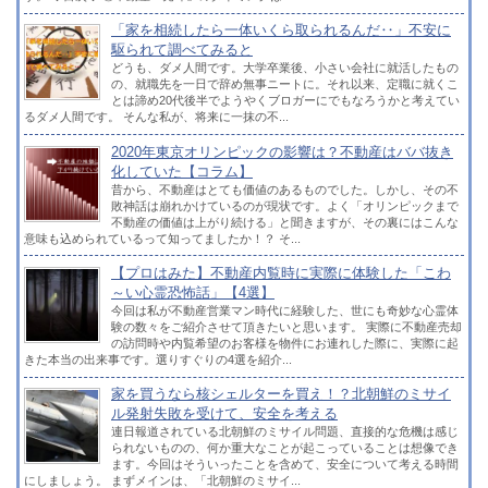
「家を相続したら一体いくら取られるんだ‥」不安に
駆られて調べてみると
どうも、ダメ人間です。大学卒業後、小さい会社に就活したもの
の、就職先を一日で辞め無事ニートに。それ以来、定職に就くこ
とは諦め20代後半でようやくブロガーにでもなろうかと考えてい
るダメ人間です。 そんな私が、将来に一抹の不...
2020年東京オリンピックの影響は？不動産はババ抜き
化していた【コラム】
昔から、不動産はとても価値のあるものでした。しかし、その不
敗神話は崩れかけているのが現状です。よく「オリンピックまで
不動産の価値は上がり続ける」と聞きますが、その裏にはこんな
意味も込められているって知ってましたか！？ そ...
【プロはみた】不動産内覧時に実際に体験した「こわ
～い心霊恐怖話」【4選】
今回は私が不動産営業マン時代に経験した、世にも奇妙な心霊体
験の数々をご紹介させて頂きたいと思います。 実際に不動産売却
の訪問時や内覧希望のお客様を物件にお連れした際に、実際に起
きた本当の出来事です。選りすぐりの4選を紹介...
家を買うなら核シェルターを買え！？北朝鮮のミサイ
ル発射失敗を受けて、安全を考える
連日報道されている北朝鮮のミサイル問題、直接的な危機は感じ
られないものの、何か重大なことが起こっていることは想像でき
ます。今回はそういったことを含めて、安全について考える時間
にしましょう。 まずメインは、「北朝鮮のミサイ...