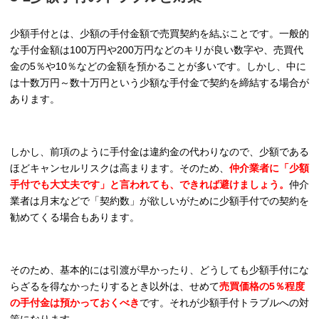
少額手付とは、少額の手付金額で売買契約を結ぶことです。一般的
な手付金額は100万円や200万円などのキリが良い数字や、売買代
金の5％や10％などの金額を預かることが多いです。しかし、中に
は十数万円～数十万円という少額な手付金で契約を締結する場合が
あります。
しかし、前項のように手付金は違約金の代わりなので、少額である
ほどキャンセルリスクは高まります。そのため、
仲介業者に「少額
手付でも大丈夫です」と言われても、できれば避けましょう。
仲介
業者は月末などで「契約数」が欲しいがために少額手付での契約を
勧めてくる場合もあります。
そのため、基本的には引渡が早かったり、どうしても少額手付にな
らざるを得なかったりするとき以外は、せめて
売買価格の5％程度
の手付金は預かっておくべき
です。それが少額手付トラブルへの対
策になります。