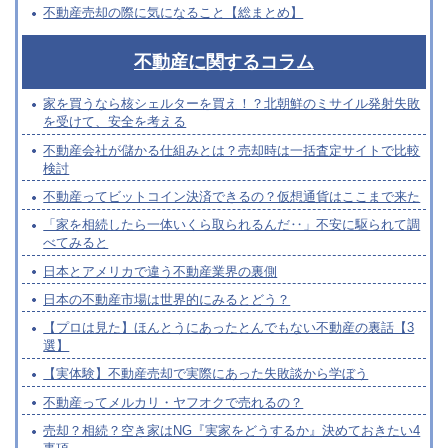
不動産売却の際に気になること【総まとめ】
不動産に関するコラム
家を買うなら核シェルターを買え！？北朝鮮のミサイル発射失敗
を受けて、安全を考える
不動産会社が儲かる仕組みとは？売却時は一括査定サイトで比較
検討
不動産ってビットコイン決済できるの？仮想通貨はここまで来た
「家を相続したら一体いくら取られるんだ‥」不安に駆られて調
べてみると
日本とアメリカで違う不動産業界の裏側
日本の不動産市場は世界的にみるとどう？
【プロは見た】ほんとうにあったとんでもない不動産の裏話【3
選】
【実体験】不動産売却で実際にあった失敗談から学ぼう
不動産ってメルカリ・ヤフオクで売れるの？
売却？相続？空き家はNG『実家をどうするか』決めておきたい4