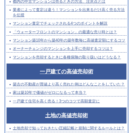
都内の中古マンションは売るときの方法、注意点とは
業者によって査定は違う！マンションを出来るだけ高く売る方法
を伝授
マンション査定でチェックされる4つのポイントを解説
「ウォーターフロントのマンション」の最適な売り時とは？
マンション築10年から築40年の築年数毎に高値査定額にするコツ
オーナーチェンジのマンションを上手に売却するコツは？
マンションを売却するときに各種保険の取り扱いはどうなる？
一戸建ての高値売却術
築古の不動産が買値より高く売れた例はどんなことをしていた？
家は築10年で価値がゼロになるって本当？
一戸建て住宅を高く売る！3つのコツで高額査定に
土地の高値売却術
土地売却で知っておきたい圧縮記帳と規制に関するルールとは？