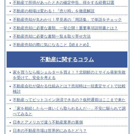
不動産で所得があったときの確定申告、得をする経費12選
不動産の相場は変わる！『売り時』を徹底解説
不動産売却が丸わかり！早見表の「用語集」で単語をチェック
不動産売却に必要な書類、一挙公開！重要事項説明書とは？
不動産売却に必要な書類一覧＆取り寄せ方法
不動産売却の際に気になること【総まとめ】
不動産に関するコラム
家を買うなら核シェルターを買え！？北朝鮮のミサイル発射失敗
を受けて、安全を考える
不動産会社が儲かる仕組みとは？売却時は一括査定サイトで比較
検討
不動産ってビットコイン決済できるの？仮想通貨はここまで来た
「家を相続したら一体いくら取られるんだ‥」不安に駆られて調
べてみると
日本とアメリカで違う不動産業界の裏側
日本の不動産市場は世界的にみるとどう？