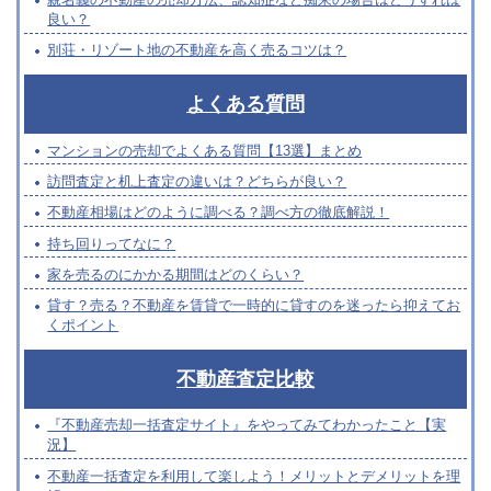
良い？
別荘・リゾート地の不動産を高く売るコツは？
よくある質問
マンションの売却でよくある質問【13選】まとめ
訪問査定と机上査定の違いは？どちらが良い？
不動産相場はどのように調べる？調べ方の徹底解説！
持ち回りってなに？
家を売るのにかかる期間はどのくらい？
貸す？売る？不動産を賃貸で一時的に貸すのを迷ったら抑えてお
くポイント
不動産査定比較
『不動産売却一括査定サイト』をやってみてわかったこと【実
況】
不動産一括査定を利用して楽しよう！メリットとデメリットを理