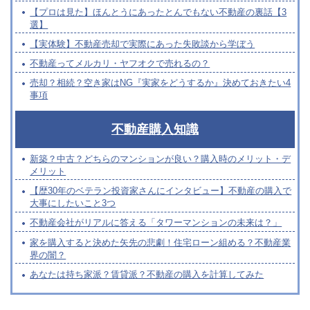
【プロは見た】ほんとうにあったとんでもない不動産の裏話【3
選】
【実体験】不動産売却で実際にあった失敗談から学ぼう
不動産ってメルカリ・ヤフオクで売れるの？
売却？相続？空き家はNG『実家をどうするか』決めておきたい4
事項
不動産購入知識
新築？中古？どちらのマンションが良い？購入時のメリット・デ
メリット
【歴30年のベテラン投資家さんにインタビュー】不動産の購入で
大事にしたいこと3つ
不動産会社がリアルに答える「タワーマンションの未来は？」
家を購入すると決めた矢先の悲劇！住宅ローン組める？不動産業
界の闇？
あなたは持ち家派？賃貸派？不動産の購入を計算してみた