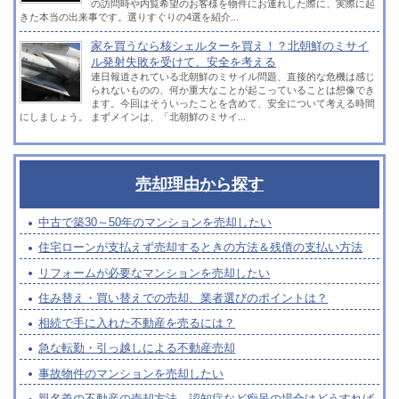
の訪問時や内覧希望のお客様を物件にお連れした際に、実際に起
きた本当の出来事です。選りすぐりの4選を紹介...
家を買うなら核シェルターを買え！？北朝鮮のミサイ
ル発射失敗を受けて、安全を考える
連日報道されている北朝鮮のミサイル問題、直接的な危機は感じ
られないものの、何か重大なことが起こっていることは想像でき
ます。今回はそういったことを含めて、安全について考える時間
にしましょう。 まずメインは、「北朝鮮のミサイ...
売却理由から探す
中古で築30～50年のマンションを売却したい
住宅ローンが支払えず売却するときの方法＆残債の支払い方法
リフォームが必要なマンションを売却したい
住み替え・買い替えでの売却、業者選びのポイントは？
相続で手に入れた不動産を売るには？
急な転勤・引っ越しによる不動産売却
事故物件のマンションを売却したい
親名義の不動産の売却方法、認知症など痴呆の場合はどうすれば