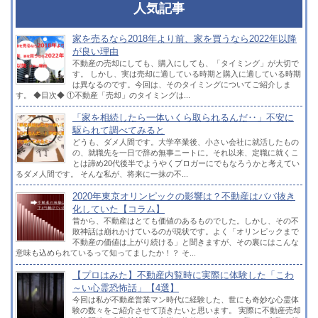
人気記事
家を売るなら2018年より前、家を買うなら2022年以降
が良い理由
不動産の売却にしても、購入にしても、「タイミング」が大切で
す。 しかし、実は売却に適している時期と購入に適している時期
は異なるのです。今回は、そのタイミングについてご紹介しま
す。 ◆目次◆ ①不動産「売却」のタイミングは...
「家を相続したら一体いくら取られるんだ‥」不安に
駆られて調べてみると
どうも、ダメ人間です。大学卒業後、小さい会社に就活したもの
の、就職先を一日で辞め無事ニートに。それ以来、定職に就くこ
とは諦め20代後半でようやくブロガーにでもなろうかと考えてい
るダメ人間です。 そんな私が、将来に一抹の不...
2020年東京オリンピックの影響は？不動産はババ抜き
化していた【コラム】
昔から、不動産はとても価値のあるものでした。しかし、その不
敗神話は崩れかけているのが現状です。よく「オリンピックまで
不動産の価値は上がり続ける」と聞きますが、その裏にはこんな
意味も込められているって知ってましたか！？ そ...
【プロはみた】不動産内覧時に実際に体験した「こわ
～い心霊恐怖話」【4選】
今回は私が不動産営業マン時代に経験した、世にも奇妙な心霊体
験の数々をご紹介させて頂きたいと思います。 実際に不動産売却