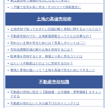
家は築10年で価値がゼロになるって本当？
一戸建て住宅を高く売る！3つのコツで高額査定に
土地の高値売却術
土地売却で知っておきたい圧縮記帳と規制に関するルールとは？
不動産売却のプロ・土地家屋調査士ってどんな仕事なの？
売れない土地を売るためには？見直しポイントは〇〇
市街化調整区域の家や土地を売却するには？
駐車場を売却するとき、相場より高く売るコツとは
山という不動産はどのように売却するのか？
整地と更地の違いって？土地を高値で売るためにできること
不動産売却知識
不動産の売却に役立つ【路線価・公示価格・実勢価格】をチェッ
クする
不動産が売れないときの値下げのタイミングとは