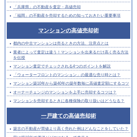
「兵庫県」の不動産を査定・高値売却
「福岡」の不動産を売却するための知っておきたい重要事項
マンションの高値売却術
都内の中古マンションは売るときの方法、注意点とは
業者によって査定は違う！マンションを出来るだけ高く売る方法
を伝授
マンション査定でチェックされる4つのポイントを解説
「ウォーターフロントのマンション」の最適な売り時とは？
マンション築10年から築40年の築年数毎に高値査定額にするコツ
オーナーチェンジのマンションを上手に売却するコツは？
マンションを売却するときに各種保険の取り扱いはどうなる？
一戸建ての高値売却術
築古の不動産が買値より高く売れた例はどんなことをしていた？