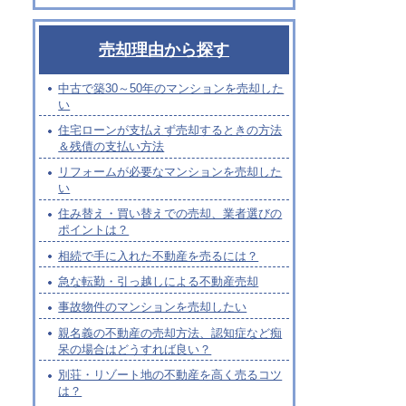
売却理由から探す
中古で築30～50年のマンションを売却した
い
住宅ローンが支払えず売却するときの方法
＆残債の支払い方法
リフォームが必要なマンションを売却した
い
住み替え・買い替えでの売却、業者選びの
ポイントは？
相続で手に入れた不動産を売るには？
急な転勤・引っ越しによる不動産売却
事故物件のマンションを売却したい
親名義の不動産の売却方法、認知症など痴
呆の場合はどうすれば良い？
別荘・リゾート地の不動産を高く売るコツ
は？