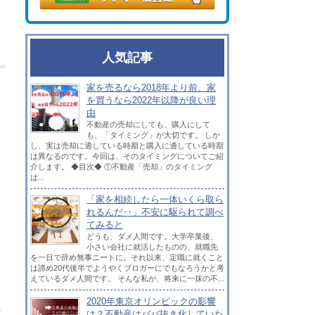
人気記事
家を売るなら2018年より前、家
を買うなら2022年以降が良い理
由
不動産の売却にしても、購入にして
も、「タイミング」が大切です。 しか
し、実は売却に適している時期と購入に適している時期
は異なるのです。今回は、そのタイミングについてご紹
介します。 ◆目次◆ ①不動産「売却」のタイミング
は...
「家を相続したら一体いくら取ら
れるんだ‥」不安に駆られて調べ
てみると
どうも、ダメ人間です。大学卒業後、
小さい会社に就活したものの、就職先
を一日で辞め無事ニートに。それ以来、定職に就くこと
は諦め20代後半でようやくブロガーにでもなろうかと考
えているダメ人間です。 そんな私が、将来に一抹の不...
2020年東京オリンピックの影響
を
は？不動産はババ抜き化していた