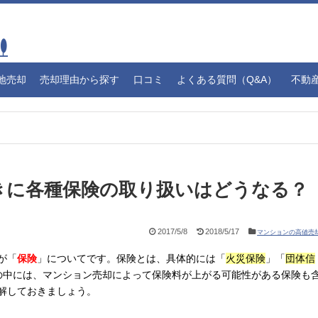
地売却
売却理由から探す
口コミ
よくある質問（Q&A）
不動
きに各種保険の取り扱いはどうなる？
2017/5/8
2018/5/17
マンションの高値売
が「
保険
」についてです。保険とは、具体的には「
火災保険
」「
団体信
の中には、マンション売却によって保険料が上がる可能性がある保険も
解しておきましょう。