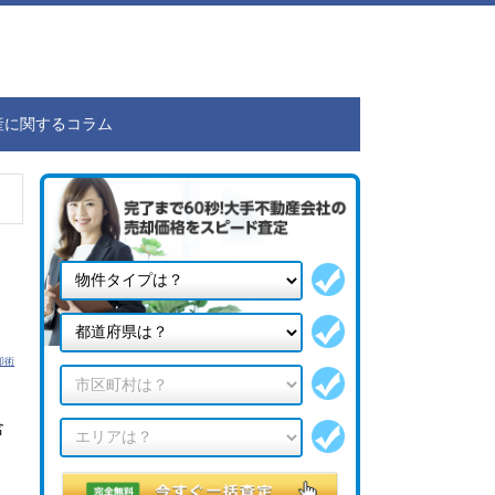
産に関するコラム
却術
含