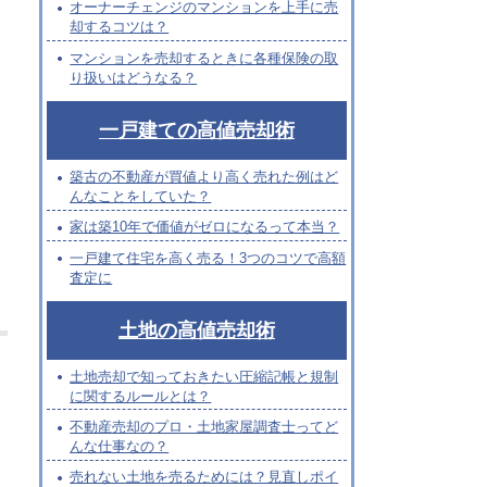
オーナーチェンジのマンションを上手に売
却するコツは？
」
マンションを売却するときに各種保険の取
り扱いはどうなる？
一戸建ての高値売却術
築古の不動産が買値より高く売れた例はど
んなことをしていた？
家は築10年で価値がゼロになるって本当？
一戸建て住宅を高く売る！3つのコツで高額
査定に
土地の高値売却術
土地売却で知っておきたい圧縮記帳と規制
に関するルールとは？
不動産売却のプロ・土地家屋調査士ってど
んな仕事なの？
売れない土地を売るためには？見直しポイ