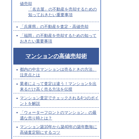
値売却
「名古屋」の不動産を売却するための
知っておきたい重要事項
「兵庫県」の不動産を査定・高値売却
「福岡」の不動産を売却するための知って
おきたい重要事項
マンションの高値売却術
都内の中古マンションは売るときの方法、
注意点とは
業者によって査定は違う！マンションを出
来るだけ高く売る方法を伝授
マンション査定でチェックされる4つのポイ
ントを解説
「ウォーターフロントのマンション」の最
適な売り時とは？
マンション築10年から築40年の築年数毎に
高値査定額にするコツ