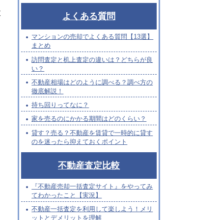
支
よくある質問
マンションの売却でよくある質問【13選】
まとめ
訪問査定と机上査定の違いは？どちらが良
い？
不動産相場はどのように調べる？調べ方の
徹底解説！
持ち回りってなに？
家を売るのにかかる期間はどのくらい？
貸す？売る？不動産を賃貸で一時的に貸す
のを迷ったら抑えておくポイント
不動産査定比較
『不動産売却一括査定サイト』をやってみ
てわかったこと【実況】
不動産一括査定を利用して楽しよう！メリ
ットとデメリットを理解