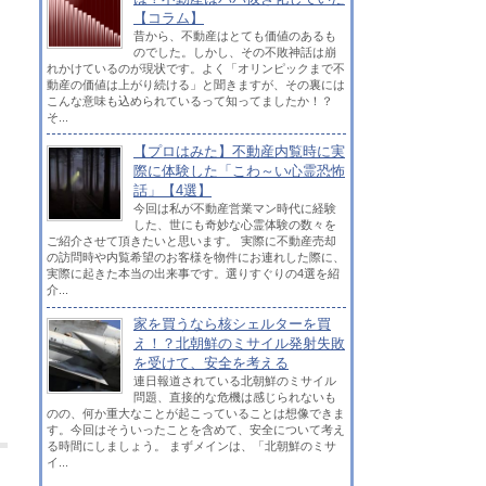
【コラム】
昔から、不動産はとても価値のあるも
のでした。しかし、その不敗神話は崩
れかけているのが現状です。よく「オリンピックまで不
動産の価値は上がり続ける」と聞きますが、その裏には
こんな意味も込められているって知ってましたか！？
そ...
【プロはみた】不動産内覧時に実
際に体験した「こわ～い心霊恐怖
話」【4選】
今回は私が不動産営業マン時代に経験
した、世にも奇妙な心霊体験の数々を
ご紹介させて頂きたいと思います。 実際に不動産売却
の訪問時や内覧希望のお客様を物件にお連れした際に、
実際に起きた本当の出来事です。選りすぐりの4選を紹
介...
家を買うなら核シェルターを買
え！？北朝鮮のミサイル発射失敗
を受けて、安全を考える
連日報道されている北朝鮮のミサイル
問題、直接的な危機は感じられないも
のの、何か重大なことが起こっていることは想像できま
す。今回はそういったことを含めて、安全について考え
る時間にしましょう。 まずメインは、「北朝鮮のミサ
イ...