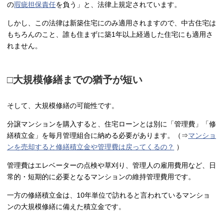
の
瑕疵担保責任
を負う」と、法律上規定されています。
しかし、この法律は新築住宅にのみ適用されますので、中古住宅は
もちろんのこと、誰も住まずに築1年以上経過した住宅にも適用さ
れません。
□大規模修繕までの猶予が短い
そして、大規模修繕の可能性です。
分譲マンションを購入すると、住宅ローンとは別に「管理費」「修
繕積立金」を毎月管理組合に納める必要があります。（⇒
マンショ
ンを売却すると修繕積立金や管理費は戻ってくるの？
）
管理費はエレベーターの点検や草刈り、管理人の雇用費用など、日
常的・短期的に必要となるマンションの維持管理費用です。
一方の修繕積立金は、10年単位で訪れると言われているマンショ
ンの大規模修繕に備えた積立金です。