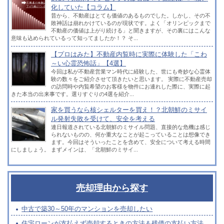
化していた【コラム】
昔から、不動産はとても価値のあるものでした。しかし、その不
敗神話は崩れかけているのが現状です。よく「オリンピックまで
不動産の価値は上がり続ける」と聞きますが、その裏にはこんな
意味も込められているって知ってましたか！？ そ...
【プロはみた】不動産内覧時に実際に体験した「こわ
～い心霊恐怖話」【4選】
今回は私が不動産営業マン時代に経験した、世にも奇妙な心霊体
験の数々をご紹介させて頂きたいと思います。 実際に不動産売却
の訪問時や内覧希望のお客様を物件にお連れした際に、実際に起
きた本当の出来事です。選りすぐりの4選を紹介...
家を買うなら核シェルターを買え！？北朝鮮のミサイ
ル発射失敗を受けて、安全を考える
連日報道されている北朝鮮のミサイル問題、直接的な危機は感じ
られないものの、何か重大なことが起こっていることは想像でき
ます。今回はそういったことを含めて、安全について考える時間
にしましょう。 まずメインは、「北朝鮮のミサイ...
売却理由から探す
中古で築30～50年のマンションを売却したい
住宅ローンが支払えず売却するときの方法＆残債の支払い方法