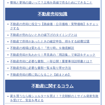
整地と更地の違いって？土地を高値で売るためにできること
不動産売却知識
不動産の売却に役立つ【路線価・公示価格・実勢価格】をチェッ
クする
不動産が売れないときの値下げのタイミングとは
不動産で所得があったときの確定申告、得をする経費12選
不動産の相場は変わる！『売り時』を徹底解説
不動産売却が丸わかり！早見表の「用語集」で単語をチェック
不動産売却に必要な書類、一挙公開！重要事項説明書とは？
不動産売却に必要な書類一覧＆取り寄せ方法
不動産売却の際に気になること【総まとめ】
不動産に関するコラム
家を買うなら核シェルターを買え！？北朝鮮のミサイル発射失敗
を受けて、安全を考える