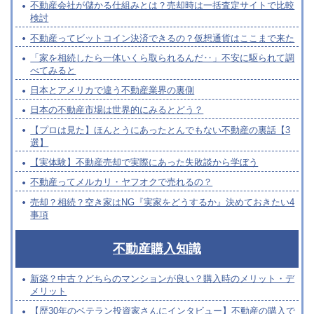
不動産会社が儲かる仕組みとは？売却時は一括査定サイトで比較
検討
不動産ってビットコイン決済できるの？仮想通貨はここまで来た
「家を相続したら一体いくら取られるんだ‥」不安に駆られて調
べてみると
日本とアメリカで違う不動産業界の裏側
日本の不動産市場は世界的にみるとどう？
【プロは見た】ほんとうにあったとんでもない不動産の裏話【3
選】
【実体験】不動産売却で実際にあった失敗談から学ぼう
不動産ってメルカリ・ヤフオクで売れるの？
売却？相続？空き家はNG『実家をどうするか』決めておきたい4
事項
不動産購入知識
新築？中古？どちらのマンションが良い？購入時のメリット・デ
メリット
【歴30年のベテラン投資家さんにインタビュー】不動産の購入で