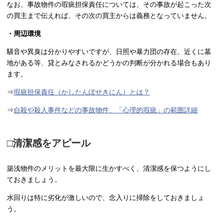
なお、事故物件の瑕疵担保責任については、その事故が起こった次
の買主まで伝えれば、その次の買主からは義務となっていません。
・周辺環境
騒音や異臭は分かりやすいですが、日照や暴力団の存在、近くに墓
地がある等、貸とみなされるかどうかの判断が分かれる場合もあり
ます。
⇒
瑕疵担保責任（かしたんぽせきにん）とは？
⇒
自殺や殺人事件などの事故物件、「心理的瑕疵」の範囲詳細
□清潔感をアピール
築浅物件のメリットを最大限に生かすべく、清潔感を保つようにし
ておきましょう。
水回りは特に劣化が激しいので、念入りに掃除をしておきましょ
う。