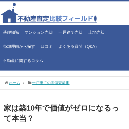
基礎知識
マンション売却
一戸建て売却
土地売却
売却理由から探す
口コミ
よくある質問（Q&A）
不動産に関するコラム
ホーム
一戸建ての高値売却術
家は築10年で価値がゼロになるっ
て本当？