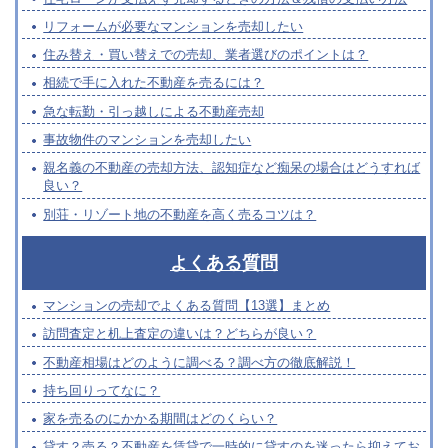
リフォームが必要なマンションを売却したい
住み替え・買い替えでの売却、業者選びのポイントは？
相続で手に入れた不動産を売るには？
急な転勤・引っ越しによる不動産売却
事故物件のマンションを売却したい
親名義の不動産の売却方法、認知症など痴呆の場合はどうすれば
良い？
別荘・リゾート地の不動産を高く売るコツは？
よくある質問
マンションの売却でよくある質問【13選】まとめ
訪問査定と机上査定の違いは？どちらが良い？
不動産相場はどのように調べる？調べ方の徹底解説！
持ち回りってなに？
家を売るのにかかる期間はどのくらい？
貸す？売る？不動産を賃貸で一時的に貸すのを迷ったら抑えてお