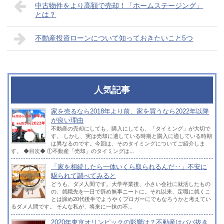
中古物件をより高額で売却！「ホームステージング」
とは？
不動産投資ローンについて知っておきたいこと5つ
人気記事
家を売るなら2018年より前、家を買うなら2022年以降
が良い理由
不動産の売却にしても、購入にしても、「タイミング」が大切で
す。 しかし、実は売却に適している時期と購入に適している時期
は異なるのです。今回は、そのタイミングについてご紹介しま
す。 ◆目次◆ ①不動産「売却」のタイミングは...
「家を相続したら一体いくら取られるんだ‥」不安に
駆られて調べてみると
どうも、ダメ人間です。大学卒業後、小さい会社に就活したもの
の、就職先を一日で辞め無事ニートに。それ以来、定職に就くこ
とは諦め20代後半でようやくブロガーにでもなろうかと考えてい
るダメ人間です。 そんな私が、将来に一抹の不...
2020年東京オリンピックの影響は？不動産はババ抜き