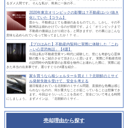
るダメ人間です。 そんな私が、将来に一抹の不...
2020年東京オリンピックの影響は？不動産はババ抜き
化していた【コラム】
昔から、不動産はとても価値のあるものでした。しかし、その不
敗神話は崩れかけているのが現状です。よく「オリンピックまで
不動産の価値は上がり続ける」と聞きますが、その裏にはこんな
意味も込められているって知ってましたか！？ そ...
【プロはみた】不動産内覧時に実際に体験した「こわ
～い心霊恐怖話」【4選】
今回は私が不動産営業マン時代に経験した、世にも奇妙な心霊体
験の数々をご紹介させて頂きたいと思います。 実際に不動産売却
の訪問時や内覧希望のお客様を物件にお連れした際に、実際に起
きた本当の出来事です。選りすぐりの4選を紹介...
家を買うなら核シェルターを買え！？北朝鮮のミサイ
ル発射失敗を受けて、安全を考える
連日報道されている北朝鮮のミサイル問題、直接的な危機は感じ
られないものの、何か重大なことが起こっていることは想像でき
ます。今回はそういったことを含めて、安全について考える時間
にしましょう。 まずメインは、「北朝鮮のミサイ...
売却理由から探す