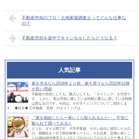
不動産売却のプロ・土地家屋調査士ってどんな仕事な
の？
不動産売却を途中でキャンセルしたらどうなる？
人気記事
家を売るなら2018年より前、家を買うなら2022年以降
が良い理由
不動産の売却にしても、購入にしても、「タイミング」が大切で
す。 しかし、実は売却に適している時期と購入に適している時期
は異なるのです。今回は、そのタイミングについてご紹介しま
す。 ◆目次◆ ①不動産「売却」のタイミングは...
「家を相続したら一体いくら取られるんだ‥」不安に
駆られて調べてみると
どうも、ダメ人間です。大学卒業後、小さい会社に就活したもの
の、就職先を一日で辞め無事ニートに。それ以来、定職に就くこ
とは諦め20代後半でようやくブロガーにでもなろうかと考えてい