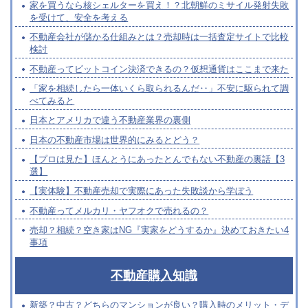
家を買うなら核シェルターを買え！？北朝鮮のミサイル発射失敗
を受けて、安全を考える
不動産会社が儲かる仕組みとは？売却時は一括査定サイトで比較
検討
不動産ってビットコイン決済できるの？仮想通貨はここまで来た
「家を相続したら一体いくら取られるんだ‥」不安に駆られて調
べてみると
日本とアメリカで違う不動産業界の裏側
日本の不動産市場は世界的にみるとどう？
【プロは見た】ほんとうにあったとんでもない不動産の裏話【3
選】
【実体験】不動産売却で実際にあった失敗談から学ぼう
不動産ってメルカリ・ヤフオクで売れるの？
売却？相続？空き家はNG『実家をどうするか』決めておきたい4
事項
不動産購入知識
新築？中古？どちらのマンションが良い？購入時のメリット・デ