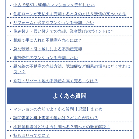
中古で築30～50年のマンションを売却したい
住宅ローンが支払えず売却するときの方法＆残債の支払い方法
リフォームが必要なマンションを売却したい
住み替え・買い替えでの売却、業者選びのポイントは？
相続で手に入れた不動産を売るには？
急な転勤・引っ越しによる不動産売却
事故物件のマンションを売却したい
親名義の不動産の売却方法、認知症など痴呆の場合はどうすれば
良い？
別荘・リゾート地の不動産を高く売るコツは？
よくある質問
マンションの売却でよくある質問【13選】まとめ
訪問査定と机上査定の違いは？どちらが良い？
不動産相場はどのように調べる？調べ方の徹底解説！
持ち回りってなに？