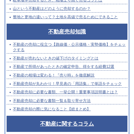
駐車場を売却するとき、相場より高く売るコツとは
山という不動産はどのように売却するのか？
整地と更地の違いって？土地を高値で売るためにできること
不動産売却知識
不動産の売却に役立つ【路線価・公示価格・実勢価格】をチェッ
クする
不動産が売れないときの値下げのタイミングとは
不動産で所得があったときの確定申告、得をする経費12選
不動産の相場は変わる！『売り時』を徹底解説
不動産売却が丸わかり！早見表の「用語集」で単語をチェック
不動産売却に必要な書類、一挙公開！重要事項説明書とは？
不動産売却に必要な書類一覧＆取り寄せ方法
不動産売却の際に気になること【総まとめ】
不動産に関するコラム