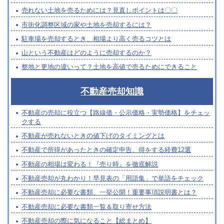
売れない土地を売るためには？見直しポイントは〇〇
市街化調整区域の家や土地を売却するには？
駐車場を売却するとき、相場より高く売るコツとは
山という不動産はどのように売却するのか？
整地と更地の違いって？土地を高値で売るためにできること
不動産売却知識
不動産の売却に役立つ【路線価・公示価格・実勢価格】をチェッ
クする
不動産が売れないときの値下げのタイミングとは
不動産で所得があったときの確定申告、得をする経費12選
不動産の相場は変わる！『売り時』を徹底解説
不動産売却が丸わかり！早見表の「用語集」で単語をチェック
不動産売却に必要な書類、一挙公開！重要事項説明書とは？
不動産売却に必要な書類一覧＆取り寄せ方法
不動産売却の際に気になること【総まとめ】