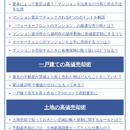
業者によって査定は違う！マンションを出来るだけ高く売る方法
を伝授
マンション査定でチェックされる4つのポイントを解説
「ウォーターフロントのマンション」の最適な売り時とは？
マンション築10年から築40年の築年数毎に高値査定額にするコツ
オーナーチェンジのマンションを上手に売却するコツは？
マンションを売却するときに各種保険の取り扱いはどうなる？
一戸建ての高値売却術
築古の不動産が買値より高く売れた例はどんなことをしていた？
家は築10年で価値がゼロになるって本当？
一戸建て住宅を高く売る！3つのコツで高額査定に
土地の高値売却術
土地売却で知っておきたい圧縮記帳と規制に関するルールとは？
不動産売却のプロ・土地家屋調査士ってどんな仕事なの？