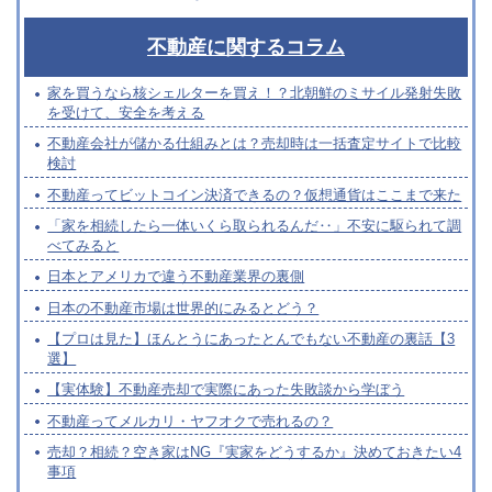
不動産に関するコラム
家を買うなら核シェルターを買え！？北朝鮮のミサイル発射失敗
を受けて、安全を考える
不動産会社が儲かる仕組みとは？売却時は一括査定サイトで比較
検討
不動産ってビットコイン決済できるの？仮想通貨はここまで来た
「家を相続したら一体いくら取られるんだ‥」不安に駆られて調
べてみると
日本とアメリカで違う不動産業界の裏側
日本の不動産市場は世界的にみるとどう？
【プロは見た】ほんとうにあったとんでもない不動産の裏話【3
選】
【実体験】不動産売却で実際にあった失敗談から学ぼう
不動産ってメルカリ・ヤフオクで売れるの？
売却？相続？空き家はNG『実家をどうするか』決めておきたい4
事項