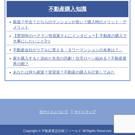
不動産購入知識
新築？中古？どちらのマンションが良い？購入時のメリット・デ
メリット
【歴30年のベテラン投資家さんにインタビュー】不動産の購入で
大事にしたいこと3つ
不動産会社がリアルに答える「タワーマンションの未来は？」
家を購入すると決めた矢先の悲劇！住宅ローン組める？不動産業
界の闇？
あなたは持ち家派？賃貸派？不動産の購入を計算してみた
当サイトについて
サイトマップ
Copyright ©
不動産査定比較フィールド
All Rights Reserved.