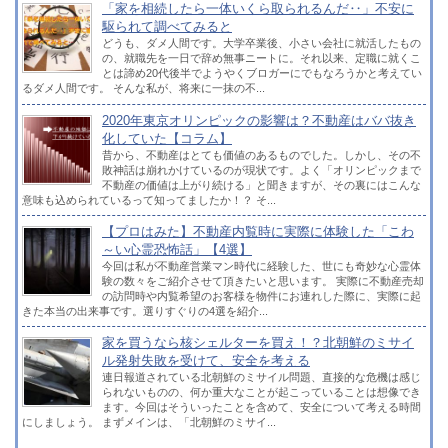
「家を相続したら一体いくら取られるんだ‥」不安に
駆られて調べてみると
どうも、ダメ人間です。大学卒業後、小さい会社に就活したもの
の、就職先を一日で辞め無事ニートに。それ以来、定職に就くこ
とは諦め20代後半でようやくブロガーにでもなろうかと考えてい
るダメ人間です。 そんな私が、将来に一抹の不...
2020年東京オリンピックの影響は？不動産はババ抜き
化していた【コラム】
昔から、不動産はとても価値のあるものでした。しかし、その不
敗神話は崩れかけているのが現状です。よく「オリンピックまで
不動産の価値は上がり続ける」と聞きますが、その裏にはこんな
意味も込められているって知ってましたか！？ そ...
【プロはみた】不動産内覧時に実際に体験した「こわ
～い心霊恐怖話」【4選】
今回は私が不動産営業マン時代に経験した、世にも奇妙な心霊体
験の数々をご紹介させて頂きたいと思います。 実際に不動産売却
の訪問時や内覧希望のお客様を物件にお連れした際に、実際に起
きた本当の出来事です。選りすぐりの4選を紹介...
家を買うなら核シェルターを買え！？北朝鮮のミサイ
ル発射失敗を受けて、安全を考える
連日報道されている北朝鮮のミサイル問題、直接的な危機は感じ
られないものの、何か重大なことが起こっていることは想像でき
ます。今回はそういったことを含めて、安全について考える時間
にしましょう。 まずメインは、「北朝鮮のミサイ...