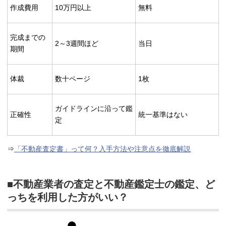
作成費用
10万円以上
無料
完成までの
2～3週間ほど
当日
期間
体裁
数十ページ
1枚
ガイドラインに沿って鑑
正確性
統一基準はない
定
⇒
「不動産査定書」って何？入手方法や注意点を徹底解説
■不動産業者の査定と不動産鑑定士の鑑定、ど
っちを利用した方がいい？