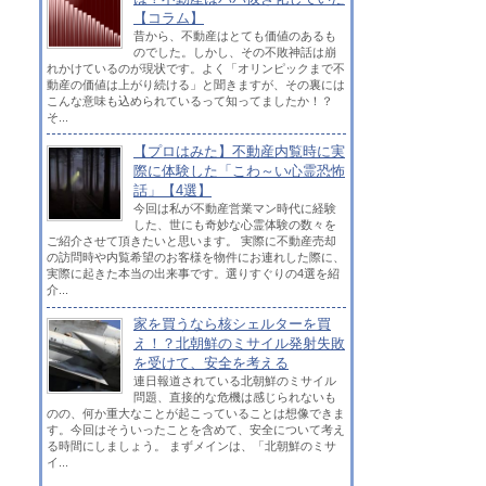
【コラム】
昔から、不動産はとても価値のあるも
のでした。しかし、その不敗神話は崩
れかけているのが現状です。よく「オリンピックまで不
動産の価値は上がり続ける」と聞きますが、その裏には
こんな意味も込められているって知ってましたか！？
そ...
【プロはみた】不動産内覧時に実
際に体験した「こわ～い心霊恐怖
話」【4選】
今回は私が不動産営業マン時代に経験
した、世にも奇妙な心霊体験の数々を
ご紹介させて頂きたいと思います。 実際に不動産売却
の訪問時や内覧希望のお客様を物件にお連れした際に、
実際に起きた本当の出来事です。選りすぐりの4選を紹
介...
家を買うなら核シェルターを買
え！？北朝鮮のミサイル発射失敗
ョ
を受けて、安全を考える
連日報道されている北朝鮮のミサイル
問題、直接的な危機は感じられないも
のの、何か重大なことが起こっていることは想像できま
す。今回はそういったことを含めて、安全について考え
る時間にしましょう。 まずメインは、「北朝鮮のミサ
イ...