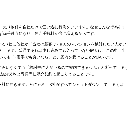
、売り物件を自社だけで囲い込む行為をいいます。なぜこんな行為をす
ず両手仲介になり、仲介手数料が倍に増えるからです。
いる
X
社に他社が「当社の顧客で
A
さんのマンションを検討したい人がい
とします。普通であれば申し込みでも入っていない限りは、この申し出
いても「
2
番手でも良いなら」と、案内を受けることが多いです。
すらいなくても「検討中の人がいるので案内できません」と断ってしま
任媒介契約と専属専任媒介契約で起こりうることです。
X
社に届きます。そのため、
X
社がすべてシャットダウンしてしまえば