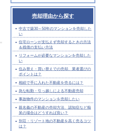
売却理由から探す
中古で築30～50年のマンションを売却した
い
住宅ローンが支払えず売却するときの方法
＆残債の支払い方法
リフォームが必要なマンションを売却した
い
住み替え・買い替えでの売却、業者選びの
ポイントは？
相続で手に入れた不動産を売るには？
急な転勤・引っ越しによる不動産売却
事故物件のマンションを売却したい
親名義の不動産の売却方法、認知症など痴
呆の場合はどうすれば良い？
別荘・リゾート地の不動産を高く売るコツ
は？