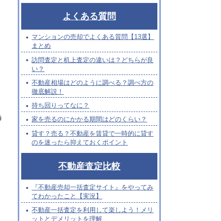
よくある質問
マンションの売却でよくある質問【13選】
まとめ
訪問査定と机上査定の違いは？どちらが良
い？
不動産相場はどのように調べる？調べ方の
徹底解説！
持ち回りってなに？
う
家を売るのにかかる期間はどのくらい？
貸す？売る？不動産を賃貸で一時的に貸す
のを迷ったら抑えておくポイント
、
不動産査定比較
『不動産売却一括査定サイト』をやってみ
てわかったこと【実況】
不動産一括査定を利用して楽しよう！メリ
ットとデメリットを理解