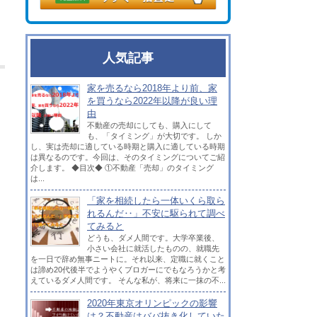
人気記事
家を売るなら2018年より前、家
を買うなら2022年以降が良い理
由
不動産の売却にしても、購入にして
も、「タイミング」が大切です。 しか
し、実は売却に適している時期と購入に適している時期
は異なるのです。今回は、そのタイミングについてご紹
介します。 ◆目次◆ ①不動産「売却」のタイミング
は...
「家を相続したら一体いくら取ら
れるんだ‥」不安に駆られて調べ
てみると
どうも、ダメ人間です。大学卒業後、
小さい会社に就活したものの、就職先
を一日で辞め無事ニートに。それ以来、定職に就くこと
は諦め20代後半でようやくブロガーにでもなろうかと考
えているダメ人間です。 そんな私が、将来に一抹の不...
2020年東京オリンピックの影響
は？不動産はババ抜き化していた