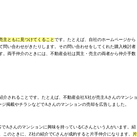
売主ともに見つけてくること
です。たとえば、自社のホームページから
て問い合わせがきたりします。その問い合わせをしてくれた購入検討者
す。両手仲介のときには、不動産会社は買主・売主の両者から仲介手数
紹介されることです。たとえば、不動産会社
X
社が売主
A
さんのマンシ
ージ掲載やチラシなどで
A
さんのマンションの売却を広告しました。
客で
A
さんのマンションに興味を持っている
C
さんという人がいます。紹
。このときに、
Z
社の紹介で
C
さんが成約すると片手仲介になります。
片