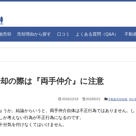
地売却
売却理由から探す
口コミ
よくある質問（Q&A）
不動
売却の際は『両手仲介』に注意
2016/12/19
2018/5/21
,
不動産売却知識
仲介
ょうか。結論からいうと、両手仲介自体は不正行為ではありません。し
しか考えない行為が不正行為になるのです。
十分気を付けなくてはいけません。