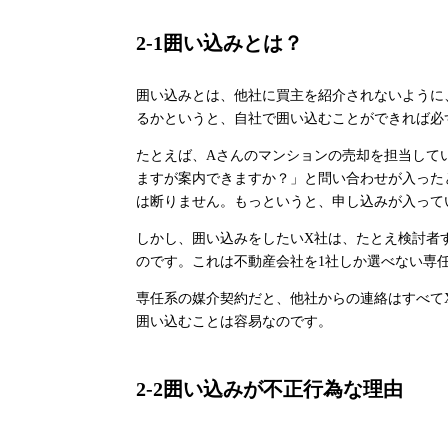
2-1
囲い込みとは？
囲い込みとは、他社に買主を紹介されないように
るかというと、自社で囲い込むことができれば必
たとえば、
A
さんのマンションの売却を担当して
ますが案内できますか？」と問い合わせが入った
は断りません。もっというと、申し込みが入って
しかし、囲い込みをしたい
X
社は、たとえ検討者
のです。これは不動産会社を
1
社しか選べない専
専任系の媒介契約だと、他社からの連絡はすべて
囲い込むことは容易なのです。
2-2
囲い込みが不正行為な理由