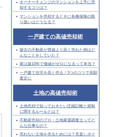
オーナーチェンジのマンションを上手に売
却するコツは？
マンションを売却するときに各種保険の取
り扱いはどうなる？
一戸建ての高値売却術
築古の不動産が買値より高く売れた例はど
んなことをしていた？
家は築10年で価値がゼロになるって本当？
一戸建て住宅を高く売る！3つのコツで高額
査定に
土地の高値売却術
土地売却で知っておきたい圧縮記帳と規制
に関するルールとは？
不動産売却のプロ・土地家屋調査士ってど
んな仕事なの？
売れない土地を売るためには？見直しポイ