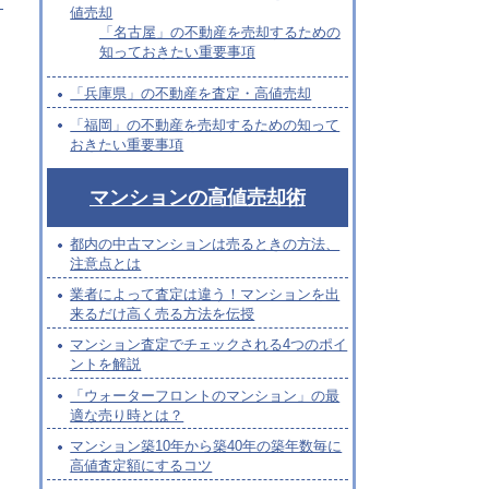
メ
値売却
「名古屋」の不動産を売却するための
知っておきたい重要事項
「兵庫県」の不動産を査定・高値売却
「福岡」の不動産を売却するための知って
おきたい重要事項
マンションの高値売却術
都内の中古マンションは売るときの方法、
注意点とは
業者によって査定は違う！マンションを出
来るだけ高く売る方法を伝授
マンション査定でチェックされる4つのポイ
ントを解説
「ウォーターフロントのマンション」の最
適な売り時とは？
マンション築10年から築40年の築年数毎に
高値査定額にするコツ