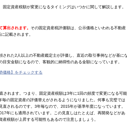
、固定資産税額が変更になるタイミングはいつかに関して解説します。
て算出されます。
その固定資産税評価額は、公示価格といわれる不動産
帳に記載されます。
頼された
2
人以上の不動産鑑定士が評価し、直近の取引事例などが基に
の目安金額になるので、客観的に納得性のある金額になっています。
勢価格】をチェックする
直されます。つまり、固定資産税額は
3
年に
1
回の頻度で変更になる可能
3年毎の固定資産の評価替えがされるようになりました。何事も完璧では
直されるのです。3年毎なので、2015年が基準年度になっています。
2017年にも適用されています。この見直しは
たとえば、再開発などがあ
資産税額が上昇する可能性もあるので注意しましょう。