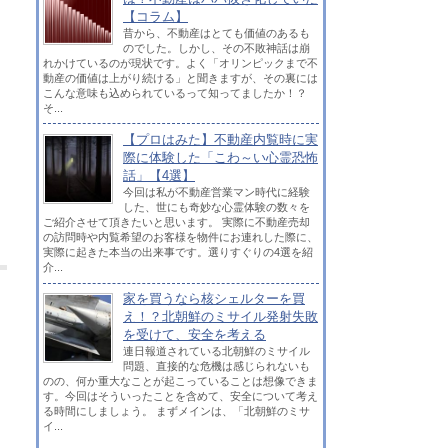
【コラム】
昔から、不動産はとても価値のあるも
のでした。しかし、その不敗神話は崩
れかけているのが現状です。よく「オリンピックまで不
動産の価値は上がり続ける」と聞きますが、その裏には
こんな意味も込められているって知ってましたか！？
そ...
【プロはみた】不動産内覧時に実
際に体験した「こわ～い心霊恐怖
話」【4選】
今回は私が不動産営業マン時代に経験
した、世にも奇妙な心霊体験の数々を
ご紹介させて頂きたいと思います。 実際に不動産売却
の訪問時や内覧希望のお客様を物件にお連れした際に、
実際に起きた本当の出来事です。選りすぐりの4選を紹
介...
家を買うなら核シェルターを買
え！？北朝鮮のミサイル発射失敗
を受けて、安全を考える
連日報道されている北朝鮮のミサイル
問題、直接的な危機は感じられないも
のの、何か重大なことが起こっていることは想像できま
す。今回はそういったことを含めて、安全について考え
る時間にしましょう。 まずメインは、「北朝鮮のミサ
イ...