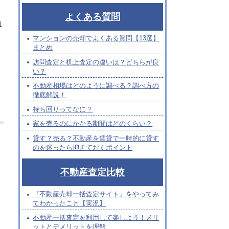
よくある質問
1
マンションの売却でよくある質問【13選】
まとめ
訪問査定と机上査定の違いは？どちらが良
い？
不動産相場はどのように調べる？調べ方の
徹底解説！
持ち回りってなに？
家を売るのにかかる期間はどのくらい？
貸す？売る？不動産を賃貸で一時的に貸す
のを迷ったら抑えておくポイント
不動産査定比較
『不動産売却一括査定サイト』をやってみ
てわかったこと【実況】
不動産一括査定を利用して楽しよう！メリ
ットとデメリットを理解