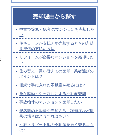
売却理由から探す
中古で築30～50年のマンションを売却した
い
住宅ローンが支払えず売却するときの方法
＆残債の支払い方法
リフォームが必要なマンションを売却した
な
い
住み替え・買い替えでの売却、業者選びの
ポイントは？
相続で手に入れた不動産を売るには？
急な転勤・引っ越しによる不動産売却
事故物件のマンションを売却したい
親名義の不動産の売却方法、認知症など痴
呆の場合はどうすれば良い？
別荘・リゾート地の不動産を高く売るコツ
は？