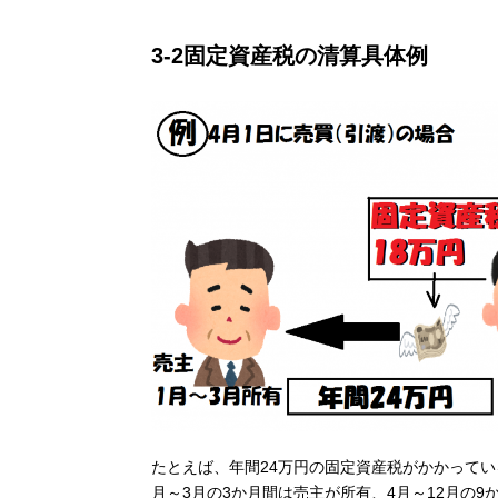
3-2
固定資産税の清算具体例
たとえば、年間
24
万円の固定資産税がかかってい
月～
3
月の
3
か月間は売主が所有、
4
月～
12
月の
9