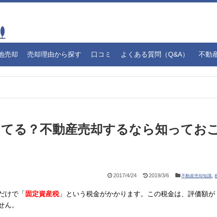
地売却
売却理由から探す
口コミ
よくある質問（Q&A）
不動
ってる？不動産売却するなら知ってお
2017/4/24
2019/3/6
,
不動産売却知識
だけで「
固定資産税
」という税金がかかります。この税金は、評価額が
せん。