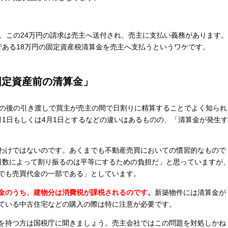
で、この24万円の請求は売主へ送付され、売主に支払い義務があります。
である18万円の固定資産税清算金を売主へ支払うというワケです。
固定資産前の清算金」
その後の引き渡しで買主が売主の間で日割りに精算することでよく知られ
月1日もしくは4月1日とするなどの違いはあるものの、「清算金が発生す
わけではないのです。あくまでも不動産売買においての慣習的なもので
日数によって割り振るのは平等にするための負担だ」と思っていますが
でも売買代金の一部である」としています。
金のうち、建物分は消費税が課税されるのです。
新築物件には清算金が
ている中古住宅などの購入の際は特に注意が必要です。
を持つ方は国税庁に聞きましょう。売主会社ではこの問題を対処しかね