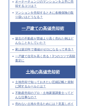
オーナーチェンジのマンションを上手に売
却するコツは？
マンションを売却するときに各種保険の取
り扱いはどうなる？
一戸建ての高値売却術
築古の不動産が買値より高く売れた例はど
んなことをしていた？
家は築10年で価値がゼロになるって本当？
一戸建て住宅を高く売る！3つのコツで高額
査定に
土地の高値売却術
、
土地売却で知っておきたい圧縮記帳と規制
に関するルールとは？
不動産売却のプロ・土地家屋調査士ってど
んな仕事なの？
売れない土地を売るためには？見直しポイ