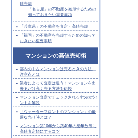
値売却
「名古屋」の不動産を売却するための
知っておきたい重要事項
「兵庫県」の不動産を査定・高値売却
「福岡」の不動産を売却するための知って
おきたい重要事項
マンションの高値売却術
都内の中古マンションは売るときの方法、
注意点とは
業者によって査定は違う！マンションを出
来るだけ高く売る方法を伝授
マンション査定でチェックされる4つのポイ
ントを解説
「ウォーターフロントのマンション」の最
適な売り時とは？
マンション築10年から築40年の築年数毎に
高値査定額にするコツ