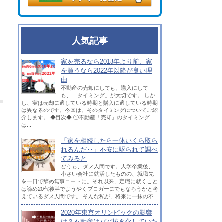
人気記事
家を売るなら2018年より前、家
を買うなら2022年以降が良い理
由
不動産の売却にしても、購入にして
も、「タイミング」が大切です。 しか
し、実は売却に適している時期と購入に適している時期
は異なるのです。今回は、そのタイミングについてご紹
介します。 ◆目次◆ ①不動産「売却」のタイミング
は...
「家を相続したら一体いくら取ら
れるんだ‥」不安に駆られて調べ
てみると
どうも、ダメ人間です。大学卒業後、
小さい会社に就活したものの、就職先
を一日で辞め無事ニートに。それ以来、定職に就くこと
は諦め20代後半でようやくブロガーにでもなろうかと考
えているダメ人間です。 そんな私が、将来に一抹の不...
2020年東京オリンピックの影響
は？不動産はババ抜き化していた