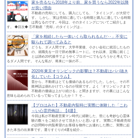
家を売るなら2018年より前、家を買うなら2022年以降
が良い理由
不動産の売却にしても、購入にしても、「タイミング」が大切で
す。 しかし、実は売却に適している時期と購入に適している時期
は異なるのです。今回は、そのタイミングについてご紹介しま
す。 ◆目次◆ ①不動産「売却」のタイミングは...
「家を相続したら一体いくら取られるんだ‥」不安に
駆られて調べてみると
どうも、ダメ人間です。大学卒業後、小さい会社に就活したもの
の、就職先を一日で辞め無事ニートに。それ以来、定職に就くこ
とは諦め20代後半でようやくブロガーにでもなろうかと考えてい
るダメ人間です。 そんな私が、将来に一抹の不...
2020年東京オリンピックの影響は？不動産はババ抜き
化していた【コラム】
昔から、不動産はとても価値のあるものでした。しかし、その不
敗神話は崩れかけているのが現状です。よく「オリンピックまで
不動産の価値は上がり続ける」と聞きますが、その裏にはこんな
意味も込められているって知ってましたか！？ そ...
【プロはみた】不動産内覧時に実際に体験した「こわ
～い心霊恐怖話」【4選】
今回は私が不動産営業マン時代に経験した、世にも奇妙な心霊体
験の数々をご紹介させて頂きたいと思います。 実際に不動産売却
の訪問時や内覧希望のお客様を物件にお連れした際に、実際に起
きた本当の出来事です。選りすぐりの4選を紹介...