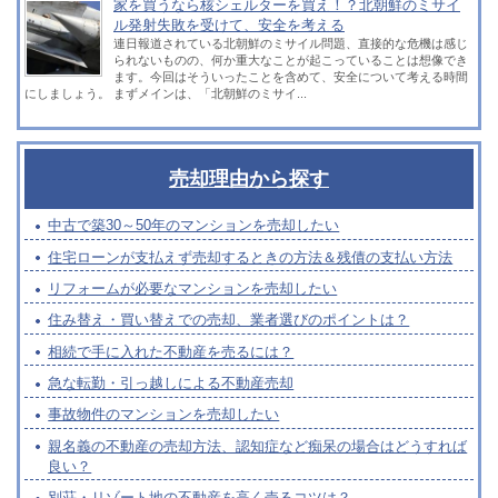
家を買うなら核シェルターを買え！？北朝鮮のミサイ
ル発射失敗を受けて、安全を考える
連日報道されている北朝鮮のミサイル問題、直接的な危機は感じ
られないものの、何か重大なことが起こっていることは想像でき
ます。今回はそういったことを含めて、安全について考える時間
にしましょう。 まずメインは、「北朝鮮のミサイ...
売却理由から探す
中古で築30～50年のマンションを売却したい
住宅ローンが支払えず売却するときの方法＆残債の支払い方法
リフォームが必要なマンションを売却したい
住み替え・買い替えでの売却、業者選びのポイントは？
相続で手に入れた不動産を売るには？
急な転勤・引っ越しによる不動産売却
事故物件のマンションを売却したい
親名義の不動産の売却方法、認知症など痴呆の場合はどうすれば
良い？
別荘・リゾート地の不動産を高く売るコツは？