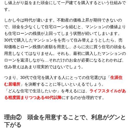
し値上がり益をまた頭金にして一戸建てを購入するという仕組みで
す。
しかし今は時代が違います。不動産の価格上昇が期待できないの
で、頭金を少なくして住宅ローンを組むと、マンションの価値より
も住宅ローンの残債が上回ってしまう状態が続いてしまいます。
30代で購入したマンションをを売って住み替えようとしたら、売
却価格とローン残債の差額を用意し、さらに次に買う住宅の頭金も
用意しなくてはなりません。それも、最初に購入したマンションの
ローンを返済しながら…それだけのお金が必要になるとわかれば、
住み替えはあまり現実的ではないでしょう。
つまり、30代で住宅を購入する人にとっての住宅選びは「
生涯住
む居場所
」を決断することに等しいといえるでしょう。
「どんな住宅で生活したいか」を考えるには、
ライフスタイルがあ
る程度固まりつつある40代以降
にするのが合理的です。
理由② 頭金を用意することで、利息がグンと
下がる