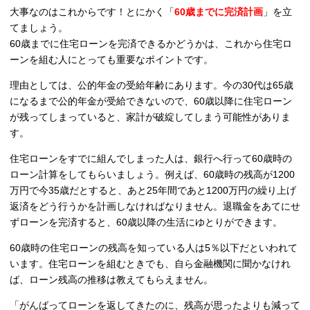
大事なのはこれからです！とにかく「
60歳までに完済計画
」を立
てましょう。
60歳までに住宅ローンを完済できるかどうかは、これから住宅ロ
ーンを組む人にとっても重要なポイントです。
理由としては、公的年金の受給年齢にあります。今の30代は65歳
になるまで公的年金が受給できないので、60歳以降に住宅ローン
が残ってしまっていると、家計が破綻してしまう可能性がありま
す。
住宅ローンをすでに組んでしまった人は、銀行へ行って60歳時の
ローン計算をしてもらいましょう。例えば、60歳時の残高が1200
万円で今35歳だとすると、あと25年間であと1200万円の繰り上げ
返済をどう行うかを計画しなければなりません。退職金をあてにせ
ずローンを完済すると、60歳以降の生活にゆとりができます。
60歳時の住宅ローンの残高を知っている人は5％以下だといわれて
います。住宅ローンを組むときでも、自ら金融機関に聞かなけれ
ば、ローン残高の推移は教えてもらえません。
「がんばってローンを返してきたのに、残高が思ったよりも減って