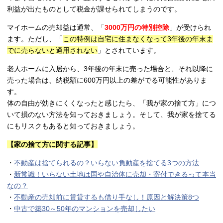
利益が出たものとして税金が課せられてしまうのです。
マイホームの売却益は通常、「
3000万円の特別控除
」が受けられ
ます。ただし、「
この特例は自宅に住まなくなって3年後の年末ま
でに売らないと適用されない
」とされています。
老人ホームに入居から、3年後の年末に売った場合と、それ以降に
売った場合は、納税額に600万円以上の差がでる可能性がありま
す。
体の自由が効きにくくなったと感じたら、「我が家の捨て方」につ
いて損のない方法を知っておきましょう。そして、我が家を捨てる
にもリスクもあると知っておきましょう。
【家の捨て方に関する記事】
・
不動産は捨てられるの？いらない負動産を捨てる3つの方法
・
新常識！いらない土地は国や自治体に売却・寄付できるって本当
なの？
・
不動産の売却前に賃貸するも借り手なし！原因と解決策8つ
・
中古で築30～50年のマンションを売却したい