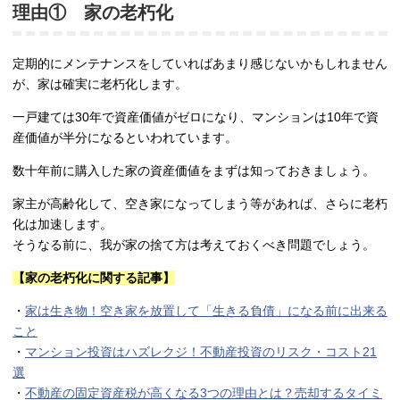
理由① 家の老朽化
定期的にメンテナンスをしていればあまり感じないかもしれません
が、家は確実に老朽化します。
一戸建ては30年で資産価値がゼロになり、マンションは10年で資
産価値が半分になるといわれています。
数十年前に購入した家の資産価値をまずは知っておきましょう。
家主が高齢化して、空き家になってしまう等があれば、さらに老朽
化は加速します。
そうなる前に、我が家の捨て方は考えておくべき問題でしょう。
【家の老朽化に関する記事】
・
家は生き物！空き家を放置して「生きる負債」になる前に出来る
こと
・
マンション投資はハズレクジ！不動産投資のリスク・コスト21
選
・
不動産の固定資産税が高くなる3つの理由とは？売却するタイミ