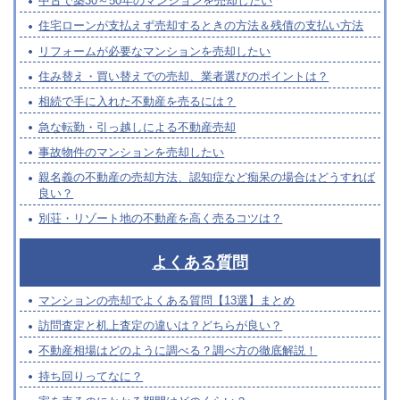
中古で築30～50年のマンションを売却したい
住宅ローンが支払えず売却するときの方法＆残債の支払い方法
リフォームが必要なマンションを売却したい
住み替え・買い替えでの売却、業者選びのポイントは？
相続で手に入れた不動産を売るには？
急な転勤・引っ越しによる不動産売却
事故物件のマンションを売却したい
親名義の不動産の売却方法、認知症など痴呆の場合はどうすれば
良い？
別荘・リゾート地の不動産を高く売るコツは？
よくある質問
マンションの売却でよくある質問【13選】まとめ
訪問査定と机上査定の違いは？どちらが良い？
不動産相場はどのように調べる？調べ方の徹底解説！
持ち回りってなに？