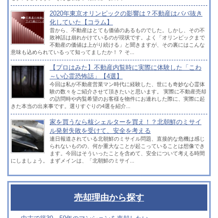
2020年東京オリンピックの影響は？不動産はババ抜き
化していた【コラム】
昔から、不動産はとても価値のあるものでした。しかし、その不
敗神話は崩れかけているのが現状です。よく「オリンピックまで
不動産の価値は上がり続ける」と聞きますが、その裏にはこんな
意味も込められているって知ってましたか！？ そ...
【プロはみた】不動産内覧時に実際に体験した「こわ
～い心霊恐怖話」【4選】
今回は私が不動産営業マン時代に経験した、世にも奇妙な心霊体
験の数々をご紹介させて頂きたいと思います。 実際に不動産売却
の訪問時や内覧希望のお客様を物件にお連れした際に、実際に起
きた本当の出来事です。選りすぐりの4選を紹介...
家を買うなら核シェルターを買え！？北朝鮮のミサイ
ル発射失敗を受けて、安全を考える
連日報道されている北朝鮮のミサイル問題、直接的な危機は感じ
られないものの、何か重大なことが起こっていることは想像でき
ます。今回はそういったことを含めて、安全について考える時間
にしましょう。 まずメインは、「北朝鮮のミサイ...
売却理由から探す