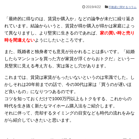
2019/4/22
不動産に関するコラム
「最終的に得なのは、賃貸か購入か」などの論争が未だに繰り返さ
れています。結論からいうと、賃貸が得か購入が得かは家庭によっ
て異なりますし、より堅実に生きるのであれば、
家の買い時と売り
時を間違えない
ようにしたいところです。
また、既婚者と独身者でも意見が分かれることは多いです。「結婚
したらマンションを買った方が家賃が浮くからおトクだ」という一
見堅実に見える考え方も、実は落とし穴があります。
これまでは、賃貸は家賃がもったいないというのは常識でした。し
かしそれは20年前までの話で、今の30代は家は「買うのが遅いほ
ど良いもの」になりつつあるのです。
コツを知っておくだけで1000万円以上もトクをする、これからの
時代を生き抜く新たなマイホーム購入法をご紹介します。
それに伴って、売却するタイミングの目安なども時代の流れをみな
がら紹介していきたいと思います。