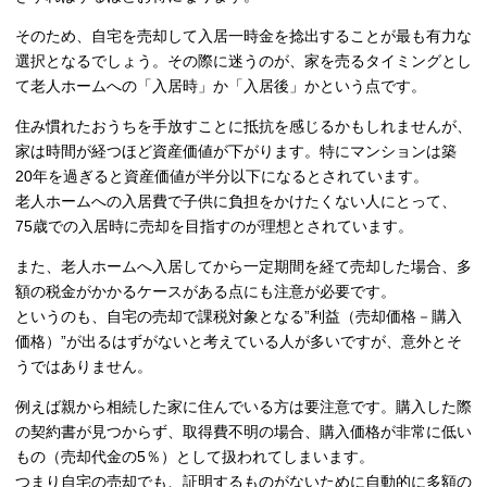
そのため、自宅を売却して入居一時金を捻出することが最も有力な
選択となるでしょう。その際に迷うのが、家を売るタイミングとし
て老人ホームへの「入居時」か「入居後」かという点です。
住み慣れたおうちを手放すことに抵抗を感じるかもしれませんが、
家は時間が経つほど資産価値が下がります。特にマンションは築
20年を過ぎると資産価値が半分以下になるとされています。
老人ホームへの入居費で子供に負担をかけたくない人にとって、
75歳での入居時に売却を目指すのが理想とされています。
また、老人ホームへ入居してから一定期間を経て売却した場合、多
額の税金がかかるケースがある点にも注意が必要です。
というのも、自宅の売却で課税対象となる”利益（売却価格－購入
価格）”が出るはずがないと考えている人が多いですが、意外とそ
うではありません。
例えば親から相続した家に住んでいる方は要注意です。購入した際
の契約書が見つからず、取得費不明の場合、購入価格が非常に低い
もの（売却代金の5％）として扱われてしまいます。
つまり自宅の売却でも、証明するものがないために自動的に多額の