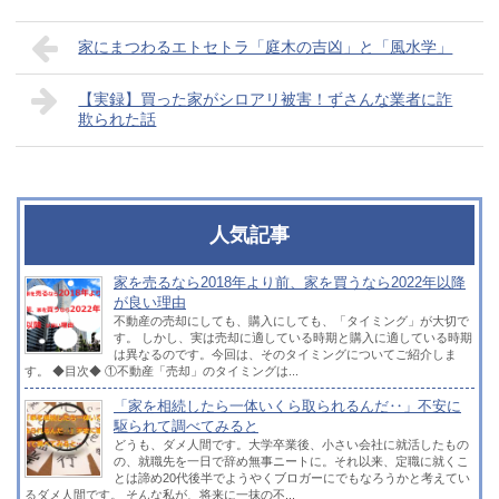
家にまつわるエトセトラ「庭木の吉凶」と「風水学」
【実録】買った家がシロアリ被害！ずさんな業者に詐
欺られた話
人気記事
家を売るなら2018年より前、家を買うなら2022年以降
が良い理由
不動産の売却にしても、購入にしても、「タイミング」が大切で
す。 しかし、実は売却に適している時期と購入に適している時期
は異なるのです。今回は、そのタイミングについてご紹介しま
す。 ◆目次◆ ①不動産「売却」のタイミングは...
「家を相続したら一体いくら取られるんだ‥」不安に
駆られて調べてみると
どうも、ダメ人間です。大学卒業後、小さい会社に就活したもの
の、就職先を一日で辞め無事ニートに。それ以来、定職に就くこ
とは諦め20代後半でようやくブロガーにでもなろうかと考えてい
るダメ人間です。 そんな私が、将来に一抹の不...