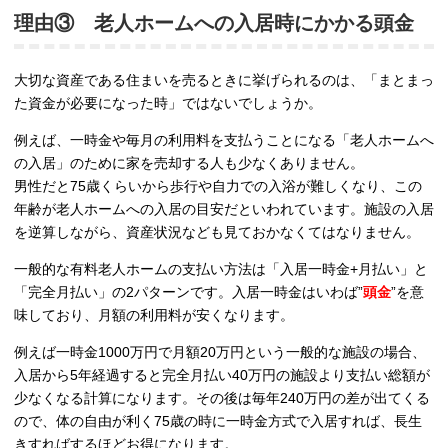
理由③ 老人ホームへの入居時にかかる頭金
大切な資産である住まいを売るときに挙げられるのは、「まとまっ
た資金が必要になった時」ではないでしょうか。
例えば、一時金や毎月の利用料を支払うことになる「老人ホームへ
の入居」のために家を売却する人も少なくありません。
男性だと75歳くらいから歩行や自力での入浴が難しくなり、この
年齢が老人ホームへの入居の目安だといわれています。施設の入居
を逆算しながら、資産状況なども見ておかなくてはなりません。
一般的な有料老人ホームの支払い方法は「入居一時金+月払い」と
「完全月払い」の2パターンです。入居一時金はいわば”
頭金
”を意
味しており、月額の利用料が安くなります。
例えば一時金1000万円で月額20万円という一般的な施設の場合、
入居から5年経過すると完全月払い40万円の施設より支払い総額が
少なくなる計算になります。その後は毎年240万円の差が出てくる
ので、体の自由が利く75歳の時に一時金方式で入居すれば、長生
きすればするほどお得になります。