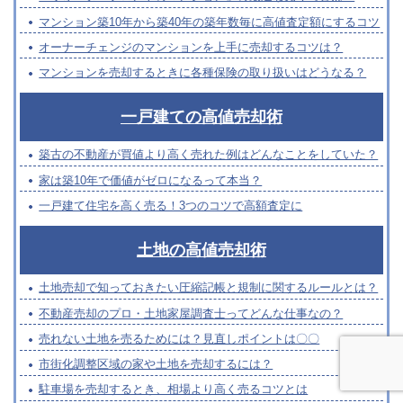
マンション築10年から築40年の築年数毎に高値査定額にするコツ
オーナーチェンジのマンションを上手に売却するコツは？
マンションを売却するときに各種保険の取り扱いはどうなる？
一戸建ての高値売却術
築古の不動産が買値より高く売れた例はどんなことをしていた？
家は築10年で価値がゼロになるって本当？
一戸建て住宅を高く売る！3つのコツで高額査定に
土地の高値売却術
土地売却で知っておきたい圧縮記帳と規制に関するルールとは？
不動産売却のプロ・土地家屋調査士ってどんな仕事なの？
売れない土地を売るためには？見直しポイントは〇〇
市街化調整区域の家や土地を売却するには？
駐車場を売却するとき、相場より高く売るコツとは