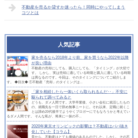
不動産を売るか貸すか迷ったら！同時にやってしまう
コツとは
人気記事
家を売るなら2018年より前、家を買うなら2022年以降
が良い理由
不動産の売却にしても、購入にしても、「タイミング」が大切で
す。 しかし、実は売却に適している時期と購入に適している時期
は異なるのです。今回は、そのタイミングについてご紹介しま
す。 ◆目次◆ ①不動産「売却」のタイミングは...
「家を相続したら一体いくら取られるんだ‥」不安に
駆られて調べてみると
どうも、ダメ人間です。大学卒業後、小さい会社に就活したもの
の、就職先を一日で辞め無事ニートに。それ以来、定職に就くこ
とは諦め20代後半でようやくブロガーにでもなろうかと考えてい
るダメ人間です。 そんな私が、将来に一抹の不...
2020年東京オリンピックの影響は？不動産はババ抜き
化していた【コラム】
昔から、不動産はとても価値のあるものでした。しかし、その不