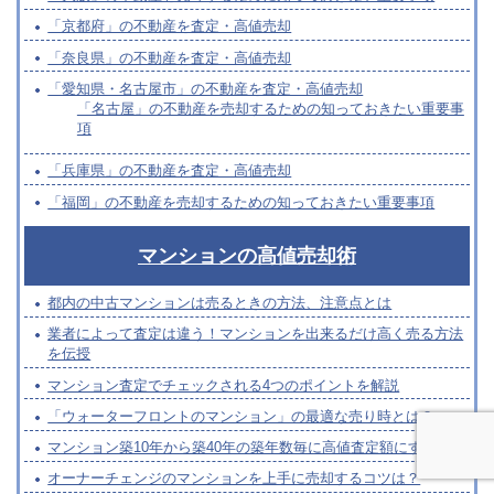
「京都府」の不動産を査定・高値売却
「奈良県」の不動産を査定・高値売却
「愛知県・名古屋市」の不動産を査定・高値売却
「名古屋」の不動産を売却するための知っておきたい重要事
項
「兵庫県」の不動産を査定・高値売却
「福岡」の不動産を売却するための知っておきたい重要事項
マンションの高値売却術
都内の中古マンションは売るときの方法、注意点とは
業者によって査定は違う！マンションを出来るだけ高く売る方法
を伝授
マンション査定でチェックされる4つのポイントを解説
「ウォーターフロントのマンション」の最適な売り時とは？
マンション築10年から築40年の築年数毎に高値査定額にするコツ
オーナーチェンジのマンションを上手に売却するコツは？