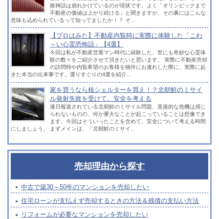
敗神話は崩れかけているのが現状です。よく「オリンピックまで
不動産の価値は上がり続ける」と聞きますが、その裏にはこんな
意味も込められているって知ってましたか！？ そ...
【プロはみた】不動産内覧時に実際に体験した「こわ
～い心霊恐怖話」【4選】
今回は私が不動産営業マン時代に経験した、世にも奇妙な心霊体
験の数々をご紹介させて頂きたいと思います。 実際に不動産売却
の訪問時や内覧希望のお客様を物件にお連れした際に、実際に起
きた本当の出来事です。選りすぐりの4選を紹介...
家を買うなら核シェルターを買え！？北朝鮮のミサイ
ル発射失敗を受けて、安全を考える
連日報道されている北朝鮮のミサイル問題、直接的な危機は感じ
られないものの、何か重大なことが起こっていることは想像でき
ます。今回はそういったことを含めて、安全について考える時間
にしましょう。 まずメインは、「北朝鮮のミサイ...
売却理由から探す
中古で築30～50年のマンションを売却したい
住宅ローンが支払えず売却するときの方法＆残債の支払い方法
リフォームが必要なマンションを売却したい