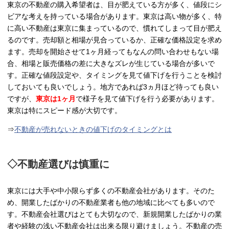
東京の不動産の購入希望者は、目が肥えている方が多く、値段にシ
ビアな考えを持っている場合があります。東京は高い物が多く、特
に高い不動産は東京に集まっているので、慣れてしまって目が肥え
るのです。売却額と相場が見合っているか、正確な価格設定を求め
ます。売却を開始させて1ヶ月経ってもなんの問い合わせもない場
合、相場と販売価格の差に大きなズレが生じている場合が多いで
す。正確な値段設定や、タイミングを見て値下げを行うことを検討
しておいても良いでしょう。地方であれば3ヵ月ほど待っても良い
ですが、
東京は1ヶ月
で様子を見て値下げを行う必要があります。
東京は特にスピード感が大切です。
⇒
不動産が売れないときの値下げのタイミングとは
◇不動産選びは慎重に
東京には大手や中小限らず多くの不動産会社があります。そのた
め、開業したばかりの不動産業者も他の地域に比べても多いので
す。不動産会社選びはとても大切なので、新規開業したばかりの業
者や経験の浅い不動産会社は出来る限り避けましょう。不動産の売