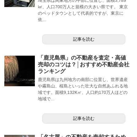
埼玉県は関東地方の中部に位置し、面積3,789
㎢、人口700万人と規模の大きい県です。 東京
のベッドタウンとして代表的ですが、東京に
依...
記事を読む
「鹿児島県」の不動産を査定・高値
売却のコツは？│おすすめ不動産会社
ランキング
鹿児島県は九州地方の南部に位置し、世界遺産
や霧島山、桜島といった壮大な自然あふれる地
域です。面積9,132K㎡、人口約170万人ほどの
地域で...
記事を読む
「名古屋」の不動産を売却するため