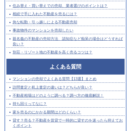
住み替え・買い替えでの売却、業者選びのポイントは？
相続で手に入れた不動産を売るには？
急な転勤・引っ越しによる不動産売却
事故物件のマンションを売却したい
親名義の不動産の売却方法、認知症など痴呆の場合はどうすれば
良い？
別荘・リゾート地の不動産を高く売るコツは？
よくある質問
マンションの売却でよくある質問【13選】まとめ
訪問査定と机上査定の違いは？どちらが良い？
不動産相場はどのように調べる？調べ方の徹底解説！
持ち回りってなに？
家を売るのにかかる期間はどのくらい？
貸す？売る？不動産を賃貸で一時的に貸すのを迷ったら抑えてお
くポイント