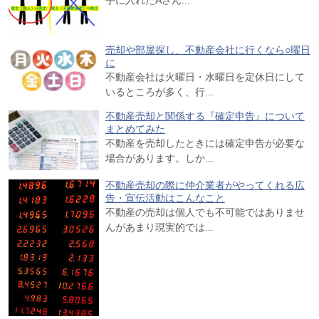
売却や部屋探し、不動産会社に行くなら○曜日
に
不動産会社は火曜日・水曜日を定休日にして
いるところが多く、行...
不動産売却と関係する『確定申告』について
まとめてみた
不動産を売却したときには確定申告が必要な
場合があります。しか...
不動産売却の際に仲介業者がやってくれる広
告・宣伝活動はこんなこと
不動産の売却は個人でも不可能ではありませ
んがあまり現実的では...