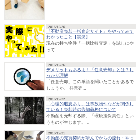
2016/12/26
『不動産売却一括査定サイト』をやってみて
わかったこと【実況】
現在の持ち物件「一括比較査定」を試しにや
って...
2016/12/26
デメリットもあるよ！「任意売却」とは？し
っかり理解
「任意売却」この単語を聞いたことがあるで
しょうか。 任意売...
2016/12/22
「心理的瑕疵あり」は事故物件などが関係し
ている！売却時の告知義務について
不動産を売却する際、「瑕疵担保責任」とい
うものが生じます。 ...
2016/12/21
不動産の売買契約が済んでからの流れ・やっ