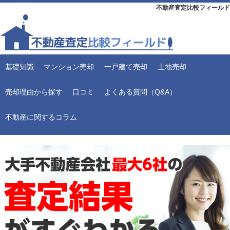
不動産査定比較フィールド
基礎知識
マンション売却
一戸建て売却
土地売却
売却理由から探す
口コミ
よくある質問（Q&A）
不動産に関するコラム