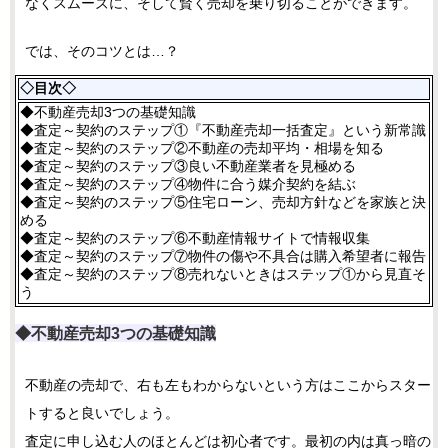
なくスムーズに、そして賢く売却を乗り切ることができます。
では、そのコツとは…？
◇目次◇
◆不動産売却3つの基礎知識
◆査定～契約のステップ①『不動産売却一括査定』という新常識
◆査定～契約のステップ②不動産の売却平均・相場を知る
◆査定～契約のステップ③良い不動産業者を見極める
◆査定～契約のステップ④物件に合う媒介契約を結ぶ
◆査定～契約のステップ⑤住宅ローン、売却方針などを家族と決
める
◆査定～契約のステップ⑥不動産情報サイトで情報収集
◆査定～契約のステップ⑦物件の傷や不具合は購入希望者に報告
◆査定～契約のステップ⑧売れないときはステップ①から見直そ
う
◆不動産売却3つの基礎知識
不動産の売却で、右も左もわからないという方はここからスター
トすると良いでしょう。
査定に申し込む人のほとんどは初心者です。最初の内は真っ暗の