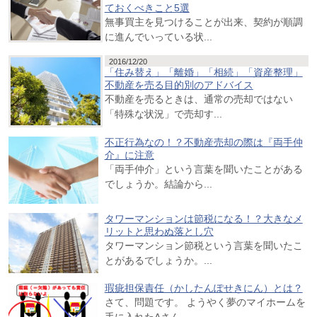
ておくべきこと5選
無事買主を見つけることが出来、契約が順調
に進んでいっている状...
2016/12/20
「住み替え」「離婚」「相続」「資産整理」
不動産を売る目的別のアドバイス
不動産を売るときは、通常の売却ではない
「特殊な状況」で売却す...
不正行為なの！？不動産売却の際は『両手仲
介』に注意
「両手仲介」という言葉を聞いたことがある
でしょうか。結論から...
タワーマンションは節税になる！？大きなメ
リットと思わぬ落とし穴
タワーマンション節税という言葉を聞いたこ
とがあるでしょうか。...
瑕疵担保責任（かしたんぽせきにん）とは？
さて、問題です。 ようやく夢のマイホームを
手に入れたAさん...