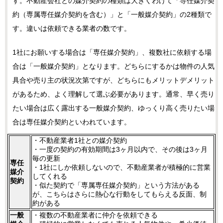
す。不動産会社との媒介契約の種類は大きくわけて「専任媒介契
約（専属専任媒介契約を含む）」と「一般媒介契約」の2種類で
す。違いは依頼できる業者の数です。
1社にお願いする場合は「専任媒介契約」、複数社に依頼する場
合は「一般媒介契約」となります。どちらにするかは物件の人気
具合や売り主の状況次第ですが、どちらにもメリットデメリット
があるため、よく理解して選ぶ必要があります。通常、早く売り
たい場合は広く露出する一般媒介契約、ゆっくり高く売りたい場
合は専任媒介契約といわれています。
・不動産業者1社との媒介契約
・一度の契約の有効期間は3ヶ月以内で、その後は3ヶ月
毎の更新
専任
・1社にしか依頼しないので、不動産業者が積極的に営業
媒介
してくれる
契約
・似た契約で「専属専任媒介契約」という方法がある
が、こちらはさらに熱心な行動をしてもらえる反面、制
約がある
一般
・複数の不動産業者に仲介を依頼できる