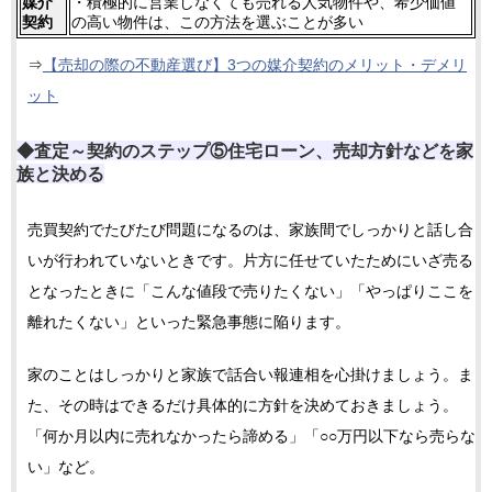
媒介
・積極的に営業しなくても売れる人気物件や、希少価値
契約
の高い物件は、この方法を選ぶことが多い
⇒
【売却の際の不動産選び】3つの媒介契約のメリット・デメリ
ット
◆査定～契約のステップ⑤住宅ローン、売却方針などを家
族と決める
売買契約でたびたび問題になるのは、家族間でしっかりと話し合
いが行われていないときです。片方に任せていたためにいざ売る
となったときに「こんな値段で売りたくない」「やっぱりここを
離れたくない」といった緊急事態に陥ります。
家のことはしっかりと家族で話合い報連相を心掛けましょう。ま
た、その時はできるだけ具体的に方針を決めておきましょう。
「何か月以内に売れなかったら諦める」「○○万円以下なら売らな
い」など。