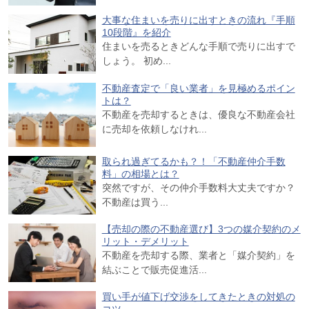
大事な住まいを売りに出すときの流れ『手順
10段階』を紹介
住まいを売るときどんな手順で売りに出すで
しょう。 初め...
不動産査定で「良い業者」を見極めるポイン
トは？
不動産を売却するときは、優良な不動産会社
に売却を依頼しなけれ...
取られ過ぎてるかも？！「不動産仲介手数
料」の相場とは？
突然ですが、その仲介手数料大丈夫ですか？
不動産は買う...
【売却の際の不動産選び】3つの媒介契約のメ
リット・デメリット
不動産を売却する際、業者と「媒介契約」を
結ぶことで販売促進活...
買い手が値下げ交渉をしてきたときの対処の
コツ