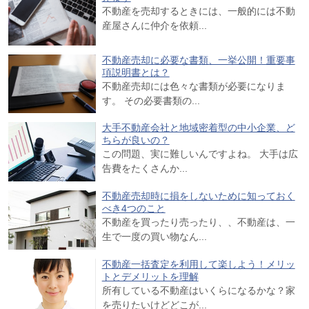
不動産を売却するときには、一般的には不動
産屋さんに仲介を依頼...
不動産売却に必要な書類、一挙公開！重要事
項説明書とは？
不動産売却には色々な書類が必要になりま
す。 その必要書類の...
大手不動産会社と地域密着型の中小企業、ど
ちらが良いの？
この問題、実に難しいんですよね。 大手は広
告費をたくさんか...
不動産売却時に損をしないために知っておく
べき4つのこと
不動産を買ったり売ったり、、不動産は、一
生で一度の買い物なん...
不動産一括査定を利用して楽しよう！メリッ
トとデメリットを理解
所有している不動産はいくらになるかな？家
を売りたいけどどこが...