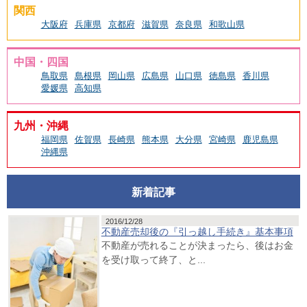
関西
大阪府
兵庫県
京都府
滋賀県
奈良県
和歌山県
中国・四国
鳥取県
島根県
岡山県
広島県
山口県
徳島県
香川県
愛媛県
高知県
九州・沖縄
福岡県
佐賀県
長崎県
熊本県
大分県
宮崎県
鹿児島県
沖縄県
新着記事
2016/12/28
不動産売却後の『引っ越し手続き』基本事項
不動産が売れることが決まったら、後はお金
を受け取って終了、と...