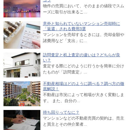
物件の売買において、そのままの値段でスム
ーズに取引が出来るこ...
意外と知られていないマンション売却時に
「返還」される費用3選
マンションを売却するときには、売却金額や
諸費用など「支出」に...
訪問査定と机上査定の違いは？どちらが良
い？
査定する際にどのように行うかを簡単に分け
たものが「訪問査定」...
不動産相場はどのように調べる？調べ方の徹
底解説！
不動産は市況によって相場が大きく変動しま
す。 また、自分の...
持ち回りってなに？
マンションなどの不動産売買の契約は、売主
と買主とその仲介業者...