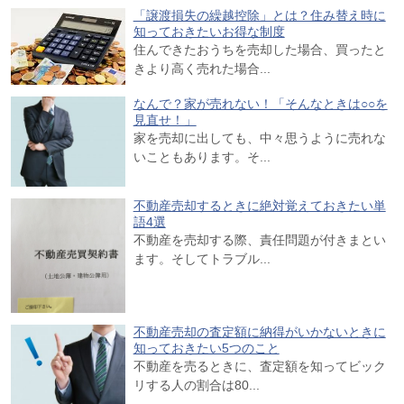
「譲渡損失の繰越控除」とは？住み替え時に
知っておきたいお得な制度
住んできたおうちを売却した場合、買ったと
きより高く売れた場合...
なんで？家が売れない！「そんなときは○○を
見直せ！」
家を売却に出しても、中々思うように売れな
いこともあります。そ...
不動産売却するときに絶対覚えておきたい単
語4選
不動産を売却する際、責任問題が付きまとい
ます。そしてトラブル...
不動産売却の査定額に納得がいかないときに
知っておきたい5つのこと
不動産を売るときに、査定額を知ってビック
リする人の割合は80...