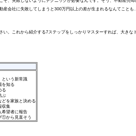
こそ、失敗しないようにテクニックが必要なんです。そう、不動産売却
動産会社に失敗してしまうと300万円以上の差が生まれるなんてことも
さい。これから紹介する7ステップをしっかりマスターすれば、大きな
』という新常識
場を知る
める
結ぶ
などを家族と決める
報収集
入希望者に報告
プ①から見直そう