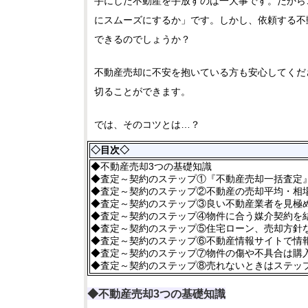
手にした不動産を手放すのは一大事です。だから
にスムーズにするか」です。しかし、依頼する不
できるのでしょうか？
不動産売却に不安を抱いている方も安心してくだ
切ることができます。
では、そのコツとは…？
◇目次◇
◆不動産売却3つの基礎知識
◆査定～契約のステップ①『不動産売却一括査定
◆査定～契約のステップ②不動産の売却平均・相
◆査定～契約のステップ③良い不動産業者を見極
◆査定～契約のステップ④物件に合う媒介契約を
◆査定～契約のステップ⑤住宅ローン、売却方針
◆査定～契約のステップ⑥不動産情報サイトで情
◆査定～契約のステップ⑦物件の傷や不具合は購
◆査定～契約のステップ⑧売れないときはステッ
◆不動産売却3つの基礎知識