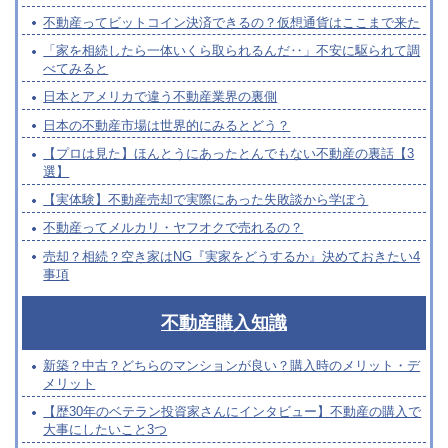
不動産ってビットコイン決済できるの？仮想通貨はここまで来た
「家を相続したら一体いくら取られるんだ‥」不安に駆られて調
べてみると
日本とアメリカで違う不動産業界の裏側
日本の不動産市場は世界的にみるとどう？
【プロは見た】ほんとうにあったとんでもない不動産の裏話【3
選】
【実体験】不動産売却で実際にあった失敗談から学ぼう
不動産ってメルカリ・ヤフオクで売れるの？
売却？相続？空き家はNG『実家をどうするか』決めておきたい4
事項
不動産購入知識
新築？中古？どちらのマンションが良い？購入時のメリット・デ
メリット
【歴30年のベテラン投資家さんにインタビュー】不動産の購入で
大事にしたいこと3つ