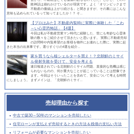
敗神話は崩れかけているのが現状です。よく「オリンピックまで
不動産の価値は上がり続ける」と聞きますが、その裏にはこんな
意味も込められているって知ってましたか！？ そ...
【プロはみた】不動産内覧時に実際に体験した「こわ
～い心霊恐怖話」【4選】
今回は私が不動産営業マン時代に経験した、世にも奇妙な心霊体
験の数々をご紹介させて頂きたいと思います。 実際に不動産売却
の訪問時や内覧希望のお客様を物件にお連れした際に、実際に起
きた本当の出来事です。選りすぐりの4選を紹介...
家を買うなら核シェルターを買え！？北朝鮮のミサイ
ル発射失敗を受けて、安全を考える
連日報道されている北朝鮮のミサイル問題、直接的な危機は感じ
られないものの、何か重大なことが起こっていることは想像でき
ます。今回はそういったことを含めて、安全について考える時間
にしましょう。 まずメインは、「北朝鮮のミサイ...
売却理由から探す
中古で築30～50年のマンションを売却したい
住宅ローンが支払えず売却するときの方法＆残債の支払い方法
リフォームが必要なマンションを売却したい