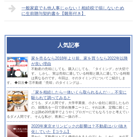
一般家庭でも他人事じゃない！相続税で損しないため
に生前贈与契約書を【雛形付き】
人気記事
家を売るなら2018年より前、家を買うなら2022年以降
が良い理由
不動産の売却にしても、購入にしても、「タイミング」が大切で
す。 しかし、実は売却に適している時期と購入に適している時期
は異なるのです。今回は、そのタイミングについてご紹介しま
す。 ◆目次◆ ①不動産「売却」のタイミングは...
「家を相続したら一体いくら取られるんだ‥」不安に
駆られて調べてみると
どうも、ダメ人間です。大学卒業後、小さい会社に就活したもの
の、就職先を一日で辞め無事ニートに。それ以来、定職に就くこ
とは諦め20代後半でようやくブロガーにでもなろうかと考えてい
るダメ人間です。 そんな私が、将来に一抹の不...
2020年東京オリンピックの影響は？不動産はババ抜き
化していた【コラム】
昔から、不動産はとても価値のあるものでした。しかし、その不