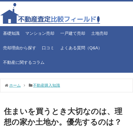
基礎知識
マンション売却
一戸建て売却
土地売却
売却理由から探す
口コミ
よくある質問（Q&A）
不動産に関するコラム
ホーム
不動産購入知識
住まいを買うとき大切なのは、理
想の家か土地か。優先するのは？