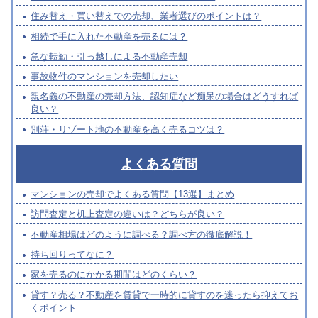
住み替え・買い替えでの売却、業者選びのポイントは？
相続で手に入れた不動産を売るには？
急な転勤・引っ越しによる不動産売却
事故物件のマンションを売却したい
親名義の不動産の売却方法、認知症など痴呆の場合はどうすれば
良い？
別荘・リゾート地の不動産を高く売るコツは？
よくある質問
マンションの売却でよくある質問【13選】まとめ
訪問査定と机上査定の違いは？どちらが良い？
不動産相場はどのように調べる？調べ方の徹底解説！
持ち回りってなに？
家を売るのにかかる期間はどのくらい？
貸す？売る？不動産を賃貸で一時的に貸すのを迷ったら抑えてお
くポイント