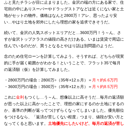
ふと見たチラシが目に止まりました。金沢の端の方にある家で、住
宅街の中にありスーパーやドラッグストアなどは近くにない家と土
地がセットの物件。価格はなんと2800万！アレ、思ったより安
い…やはり土地を郊外にしたら理想の家を追求できそうだ。
続いて、金沢の人気スポットエリアだと…3600万円！う～ん、さ
すが金沢トップクラスの値段の高さだけある。いまは賃貸で周辺に
住んでいるのだが、買うとなるとやはり話は別問題のようだ。
念のため住宅ローンを計算してみよう。そうすれば、どちらが現実
的に手が届く範囲かがわかる！ということで、フラット35で毎月
の返済額（仮）を計算してみました。
・2800万円の場合：2800万÷（35年×12ヵ月）＝
月々約6.6万円
・3600万円の場合：3500万÷（35年×12ヵ月）＝
月々約8.5万円
これに
金利
もつくし…う～ん、想像以上に高そうだ…毎月の返済額
が思った以上に高かったことで、理想の家にするのか土地にするの
か、基準の判断が返ってつけずらくなってしまいました。優先順位
をつけるなら、「返済が苦しくない程度」つまり、値段が安い方と
なってくると思います。
土地優先にしたいけど、毎月の返済が苦し