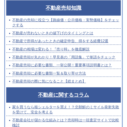
不動産売却知識
不動産の売却に役立つ【路線価・公示価格・実勢価格】をチェッ
クする
不動産が売れないときの値下げのタイミングとは
不動産で所得があったときの確定申告、得をする経費12選
不動産の相場は変わる！『売り時』を徹底解説
不動産売却が丸わかり！早見表の「用語集」で単語をチェック
不動産売却に必要な書類、一挙公開！重要事項説明書とは？
不動産売却に必要な書類一覧＆取り寄せ方法
不動産売却の際に気になること【総まとめ】
不動産に関するコラム
家を買うなら核シェルターを買え！？北朝鮮のミサイル発射失敗
を受けて、安全を考える
不動産会社が儲かる仕組みとは？売却時は一括査定サイトで比較
検討