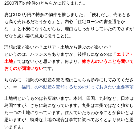
2500万円の物件のどちらかに絞りました。
妻は3100万円の博多の物件を推しました。「便利だし、売るとき
も高く売れるだろうから」と。内心「住宅ローンの審査通るか
な…」と不安になりながらも、理由もしっかりしていたのでさすが
だなと思い妻の意見に従うことに。
理想の家が良いか？エリア・土地から選ぶのが良いか？
というのは、バランスもありますが、後押しになるのは「
エリア・
土地
」ではないかと思います。何より、
嫁さんのいうことを聞いて
おくのが間違いない
です。
ちなみに…福岡の不動産を売る際はこちらも参考にしてみてくださ
い。⇒
「福岡」の不動産を売却するための知っておきたい重要事項
土地柄というものは各所違います。本州、四国、九州など、日本は
島国ですが、さらに島になっています。九州は本州ではなく独立し
た一つの土地になっています。住んでいたらわかることが多いとは
思いますが、特殊な土地の場合は事前に調べておくとより良いと思
いますよ。