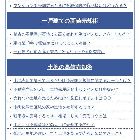
マンションを売却するときに各種保険の取り扱いはどうなる？
一戸建ての高値売却術
築古の不動産が買値より高く売れた例はどんなことをしていた？
家は築10年で価値がゼロになるって本当？
一戸建て住宅を高く売る！3つのコツで高額査定に
土地の高値売却術
土地売却で知っておきたい圧縮記帳と規制に関するルールとは？
不動産売却のプロ・土地家屋調査士ってどんな仕事なの？
売れない土地を売るためには？見直しポイントは〇〇
市街化調整区域の家や土地を売却するには？
駐車場を売却するとき、相場より高く売るコツとは
山という不動産はどのように売却するのか？
整地と更地の違いって？土地を高値で売るためにできること